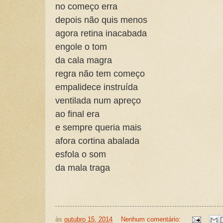
no começo erra
depois não quis menos
agora retina inacabada
engole o tom
da cala magra
regra não tem começo
empalidece instruída
ventilada num apreço
ao final era
e sempre queria mais
afora cortina abalada
esfola o som
da mala traga
às
outubro 15, 2014
Nenhum comentário: