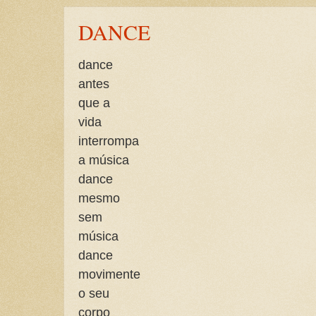
DANCE
dance
antes
que a
vida
interrompa
a música
dance
mesmo
sem
música
dance
movimente
o seu
corpo