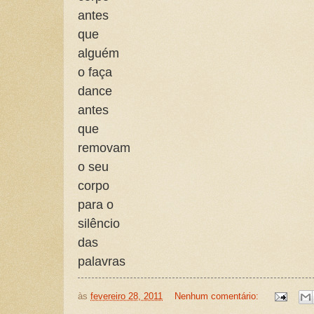
antes
que
alguém
o faça
dance
antes
que
removam
o seu
corpo
para o
silêncio
das
palavras
às
fevereiro 28, 2011
Nenhum comentário: