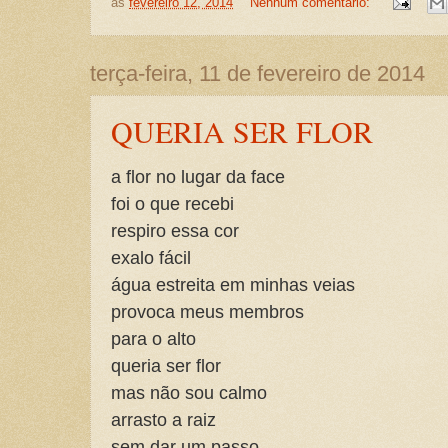
às
fevereiro 12, 2014
Nenhum comentário:
terça-feira, 11 de fevereiro de 2014
QUERIA SER FLOR
a flor no lugar da face
foi o que recebi
respiro essa cor
exalo fácil
água estreita em minhas veias
provoca meus membros
para o alto
queria ser flor
mas não sou calmo
arrasto a raiz
sem dar um passo