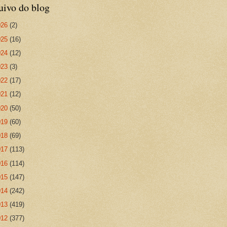
uivo do blog
026
(2)
025
(16)
024
(12)
023
(3)
022
(17)
021
(12)
020
(50)
019
(60)
018
(69)
017
(113)
016
(114)
015
(147)
014
(242)
013
(419)
012
(377)