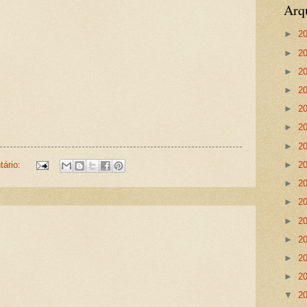
Arq
►
2
►
2
►
2
►
2
►
2
►
2
►
2
ário:
►
2
►
2
►
2
►
2
►
2
►
2
►
2
▼
2