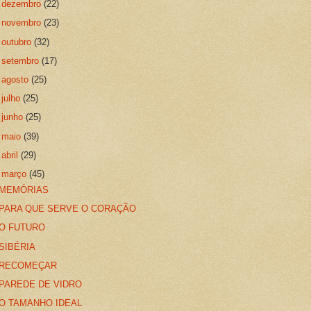
►
dezembro
(22)
►
novembro
(23)
►
outubro
(32)
►
setembro
(17)
►
agosto
(25)
►
julho
(25)
►
junho
(25)
►
maio
(39)
►
abril
(29)
▼
março
(45)
MEMÓRIAS
PARA QUE SERVE O CORAÇÃO
O FUTURO
SIBÉRIA
RECOMEÇAR
PAREDE DE VIDRO
O TAMANHO IDEAL