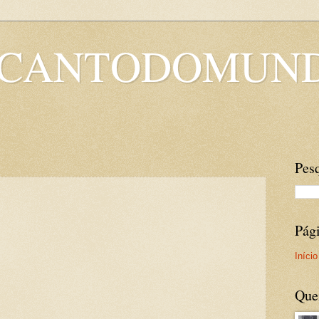
OCANTODOMUN
Pesq
Pág
Início
Que