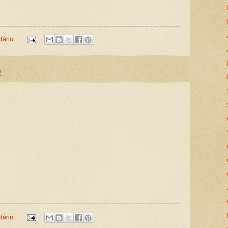
ário:
2
ário: