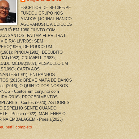
ESCRITOR DE RECIFE/PE.
FUNDOU GRUPO NOS
ATADOS (JORNAL NANICO
AGORANOS) E A EDIÇÕES
AVUÔ EM 1980 (JUNTO COM
CA SANTOS, FATIMA FERREIRA E
 VIEIRA) LIVROS: SEM
ERO(1980); DE POUCO UM
(1981); PINÓIA(1982); DECÚBITO
RAL(1982); CRU/WELL (1983);
DADE MÉDIA(1987); PESADELO EM
AS(1990); CARTA AOS
NANTES(1991); ENTRANHOS
TOS (2015); BREVE MAPA DE DANOS
ntos (2016); O QUINTO DOS NOSSOS
NOS - Contos em conjunto com
EIRA (2016); PROCEDIMENTOS
PLARES - Contos (2020); AS DORES
O ESPELHO SENTE QUANDO
ETE - Poesia (2022); MANTENHA O
 NA EMBALAGEM - Poesia(2023)
eu perfil completo