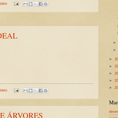
ário:
DEAL
►
2
►
2
►
2
►
2
►
2
ário:
Mar
dese
E ÁRVORES