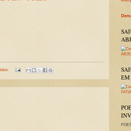
exem
Denu
SA
AB
SAI
ário:
EM 
PO
IN
POES