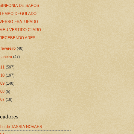
SINFONIA DE SAPOS
TEMPO DEGOLADO
VERSO FRATURADO
MEU VESTIDO CLARO
RECEBENDO ARES
►
fevereiro
(48)
►
janeiro
(47)
011
(597)
010
(197)
009
(148)
008
(6)
007
(18)
cadores
nho de TASSIA NOVAES