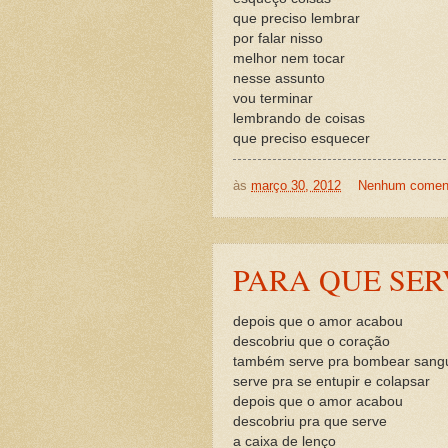
que preciso lembrar
por falar nisso
melhor nem tocar
nesse assunto
vou terminar
lembrando de coisas
que preciso esquecer
às
março 30, 2012
Nenhum coment
PARA QUE SE
depois que o amor acabou
descobriu que o coração
também serve pra bombear sang
serve pra se entupir e colapsar
depois que o amor acabou
descobriu pra que serve
a caixa de lenço