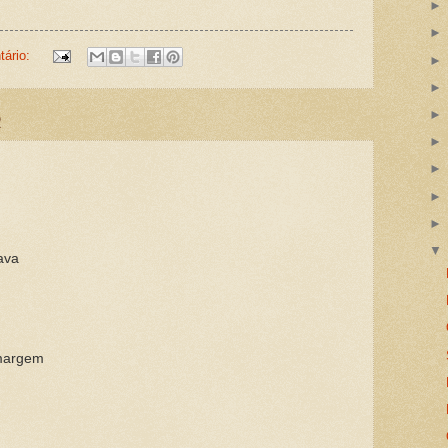
ário:
2
ava
margem