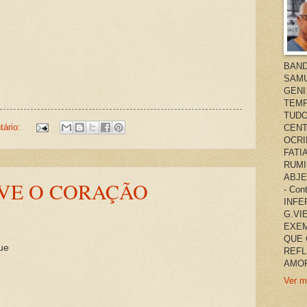
BAND
SAMU
GENI
TEMP
TUDO
ário:
CENT
OCRI
FATI
RUMI
ABJE
RVE O CORAÇÃO
- Co
INFER
G.VI
EXEM
QUE 
ue
REFL
AMOR
Ver m