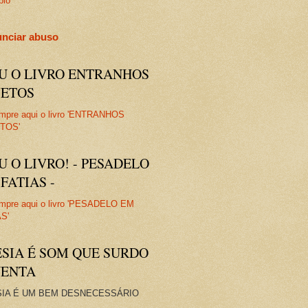
plo
nciar abuso
IU O LIVRO ENTRANHOS
JETOS
U O LIVRO! - PESADELO
FATIAS -
ESIA É SOM QUE SURDO
VENTA
IA É UM BEM DESNECESSÁRIO