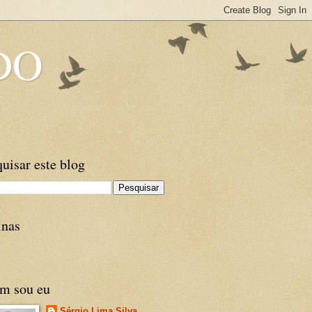
DO
uisar este blog
inas
m sou eu
Sérgio Lima Silva