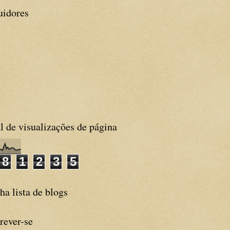
uidores
l de visualizações de página
8
1
2
3
5
a lista de blogs
rever-se