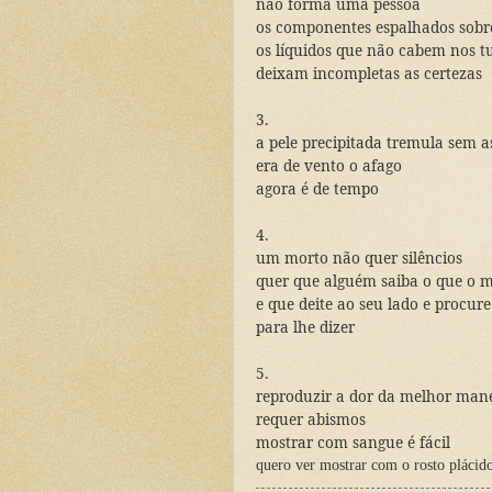
não forma uma pessoa
os componentes espalhados sobr
os líquidos que não cabem nos t
deixam incompletas as certezas
3.
a pele precipitada tremula sem a
era de vento o afago
agora é de tempo
4.
um morto não quer silêncios
quer que alguém saiba o que o 
e que deite ao seu lado e procur
para lhe dizer
5.
reproduzir a dor da melhor mane
requer abismos
mostrar com sangue é fácil
quero ver mostrar com o rosto plácid