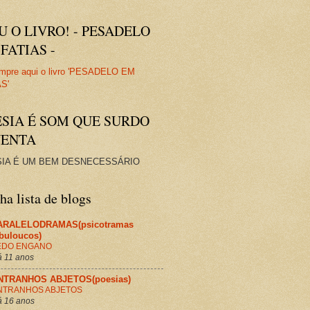
U O LIVRO! - PESADELO
FATIAS -
ESIA É SOM QUE SURDO
VENTA
IA É UM BEM DESNECESSÁRIO
a lista de blogs
ARALELODRAMAS(psicotramas
abuloucos)
EDO ENGANO
 11 anos
NTRANHOS ABJETOS(poesias)
NTRANHOS ABJETOS
 16 anos