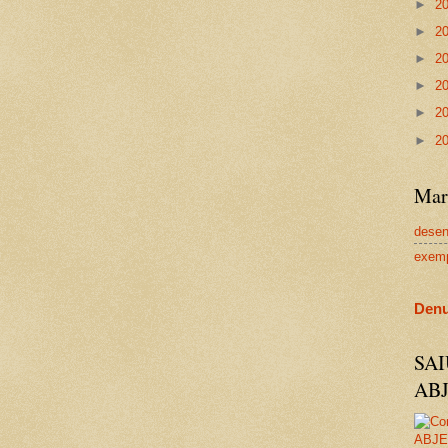
►
2
►
2
►
2
►
2
►
2
►
2
Mar
dese
exem
Denu
SA
AB