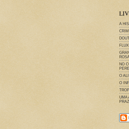
LI
A HI
CRIM
DOUT
FLUX
GRAN
ROS
NO C
PERE
O AL
O IN
TROP
UMA 
PRAZ