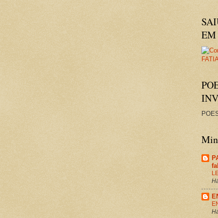
SAI
EM 
PO
IN
POES
Minh
P
f
L
Há
E
E
Há