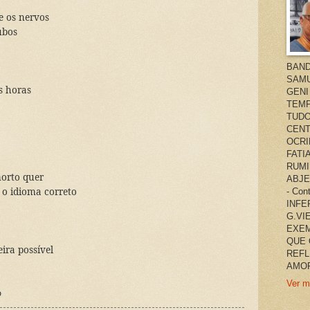
e os nervos
ubos
BAND
SAMU
s horas
GENI
TEMP
TUDO
CENT
OCRI
FATI
RUMI
morto quer
ABJE
e o idioma correto
- Co
INFER
G.VI
EXEM
QUE 
ira possível
REFL
AMOR
Ver m
o