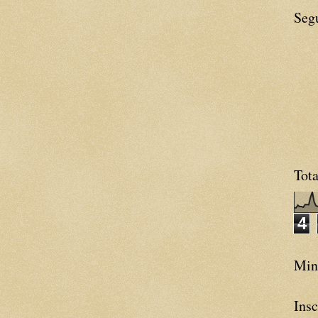
Seg
Tota
4
Minh
Insc