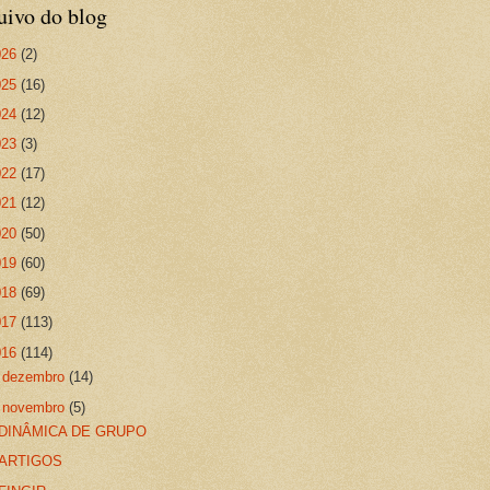
uivo do blog
026
(2)
025
(16)
024
(12)
023
(3)
022
(17)
021
(12)
020
(50)
019
(60)
018
(69)
017
(113)
016
(114)
►
dezembro
(14)
▼
novembro
(5)
DINÂMICA DE GRUPO
ARTIGOS