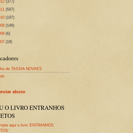
012
(377)
011
(597)
010
(197)
009
(148)
008
(6)
007
(18)
cadores
nho de TASSIA NOVAES
plo
nciar abuso
IU O LIVRO ENTRANHOS
JETOS