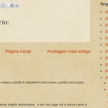
Arq
►
2
io:
►
2
►
2
►
2
►
2
►
2
Página inicial
Postagem mais antiga
►
2
►
2
►
2
►
2
▼
2
a repara a perda é irreparável nunca para a perda nunca para
amos engolir destempera e em seu lugar vai a nossa carne a