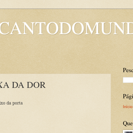
OCANTODOMUN
Pesq
XA DA DOR
Pág
ixo da porta
Início
Que