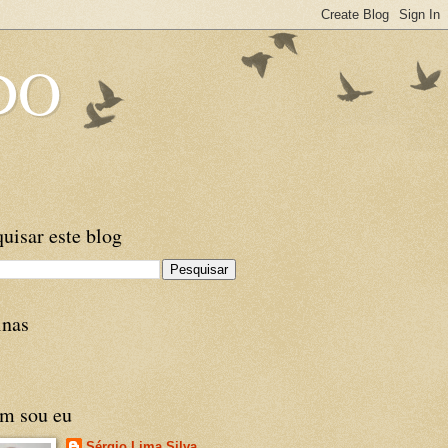
DO
uisar este blog
inas
m sou eu
Sérgio Lima Silva