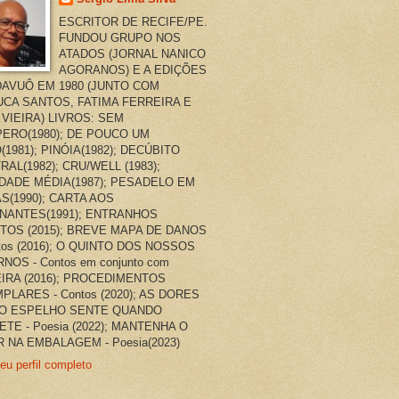
ESCRITOR DE RECIFE/PE.
FUNDOU GRUPO NOS
ATADOS (JORNAL NANICO
AGORANOS) E A EDIÇÕES
AVUÔ EM 1980 (JUNTO COM
CA SANTOS, FATIMA FERREIRA E
 VIEIRA) LIVROS: SEM
ERO(1980); DE POUCO UM
(1981); PINÓIA(1982); DECÚBITO
RAL(1982); CRU/WELL (1983);
DADE MÉDIA(1987); PESADELO EM
AS(1990); CARTA AOS
NANTES(1991); ENTRANHOS
TOS (2015); BREVE MAPA DE DANOS
ntos (2016); O QUINTO DOS NOSSOS
NOS - Contos em conjunto com
EIRA (2016); PROCEDIMENTOS
PLARES - Contos (2020); AS DORES
O ESPELHO SENTE QUANDO
ETE - Poesia (2022); MANTENHA O
 NA EMBALAGEM - Poesia(2023)
eu perfil completo