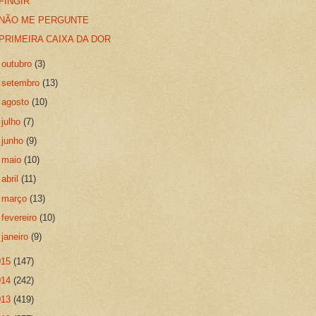
FINGIR
NÃO ME PERGUNTE
PRIMEIRA CAIXA DA DOR
►
outubro
(3)
►
setembro
(13)
►
agosto
(10)
►
julho
(7)
►
junho
(9)
►
maio
(10)
►
abril
(11)
►
março
(13)
►
fevereiro
(10)
►
janeiro
(9)
015
(147)
014
(242)
013
(419)