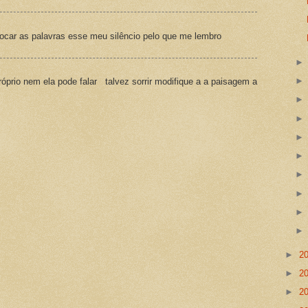
ocar as palavras esse meu silêncio pelo que me lembro
prio nem ela pode falar talvez sorrir modifique a a paisagem a
►
2
►
2
►
2