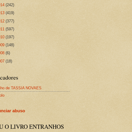
014
(242)
013
(419)
012
(377)
011
(597)
010
(197)
009
(148)
008
(6)
007
(18)
cadores
nho de TASSIA NOVAES
plo
nciar abuso
IU O LIVRO ENTRANHOS