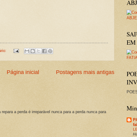
AB
SAI
EM 
rio:
Página inicial
Postagens mais antigas
PO
IN
POES
Minh
a repara a perda é irreparável nunca para a perda nunca para
P
f
L
Há