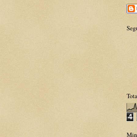
Seg
Tota
4
Minh