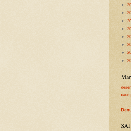
►
2
►
2
►
2
►
2
►
2
►
2
►
2
►
2
Mar
dese
exem
Denu
SA