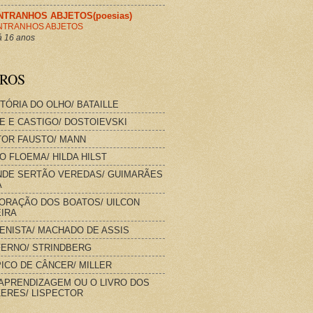
NTRANHOS ABJETOS(poesias)
NTRANHOS ABJETOS
 16 anos
VROS
STÓRIA DO OLHO/ BATAILLE
E E CASTIGO/ DOSTOIEVSKI
OR FAUSTO/ MANN
O FLOEMA/ HILDA HILST
DE SERTÃO VEREDAS/ GUIMARÃES
A
ORAÇÃO DOS BOATOS/ UILCON
IRA
IENISTA/ MACHADO DE ASSIS
FERNO/ STRINDBERG
ICO DE CÂNCER/ MILLER
APRENDIZAGEM OU O LIVRO DOS
ERES/ LISPECTOR