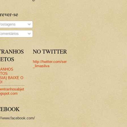
rever-se
ostagens
omentários
TRANHOS
NO TWITTER
JETOS
http://twitter.com/ser
_limasilva
RANHOS
ETOS
SIA) BAIXE O
O!
/entranhosabjet
ogspot.com
CEBOOK
://www.facebook.com/