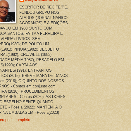
ESCRITOR DE RECIFE/PE.
FUNDOU GRUPO NOS
ATADOS (JORNAL NANICO
AGORANOS) E A EDIÇÕES
AVUÔ EM 1980 (JUNTO COM
CA SANTOS, FATIMA FERREIRA E
 VIEIRA) LIVROS: SEM
ERO(1980); DE POUCO UM
(1981); PINÓIA(1982); DECÚBITO
RAL(1982); CRU/WELL (1983);
DADE MÉDIA(1987); PESADELO EM
AS(1990); CARTA AOS
NANTES(1991); ENTRANHOS
TOS (2015); BREVE MAPA DE DANOS
ntos (2016); O QUINTO DOS NOSSOS
NOS - Contos em conjunto com
EIRA (2016); PROCEDIMENTOS
PLARES - Contos (2020); AS DORES
O ESPELHO SENTE QUANDO
ETE - Poesia (2022); MANTENHA O
 NA EMBALAGEM - Poesia(2023)
eu perfil completo