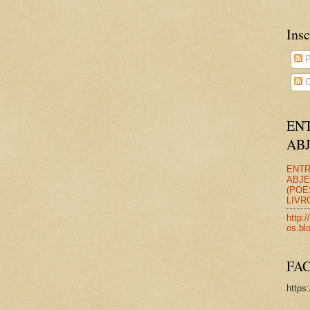
Insc
P
C
EN
AB
ENT
ABJ
(POE
LIVR
http:/
os.bl
FA
https