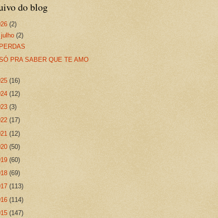
uivo do blog
026
(2)
▼
julho
(2)
PERDAS
SÓ PRA SABER QUE TE AMO
025
(16)
024
(12)
023
(3)
022
(17)
021
(12)
020
(50)
019
(60)
018
(69)
017
(113)
016
(114)
015
(147)