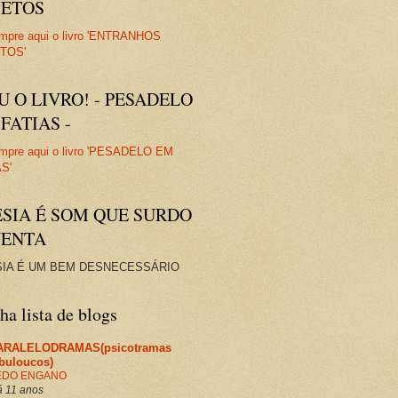
JETOS
U O LIVRO! - PESADELO
FATIAS -
ESIA É SOM QUE SURDO
VENTA
IA É UM BEM DESNECESSÁRIO
a lista de blogs
ARALELODRAMAS(psicotramas
abuloucos)
EDO ENGANO
 11 anos