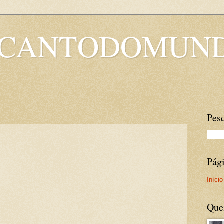
OCANTODOMUN
Pesq
Pág
Início
Que