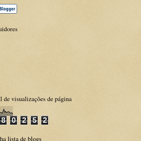
uidores
l de visualizações de página
8
0
2
5
2
a lista de blogs