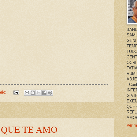
BAND
SAMU
GENI
TEMP
TUDO
CENT
OCRI
FATI
RUMI
ABJE
- Co
INFER
rio:
G.VI
EXEM
QUE 
REFL
AMOR
Ver m
 QUE TE AMO