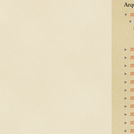
Arq
▼
2
►
2
►
2
►
2
►
2
►
2
►
2
►
2
►
2
►
2
►
2
►
2