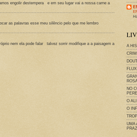
amos engolir destempera e em seu lugar vai a nossa carne a
E
E
Há
ocar as palavras esse meu silêncio pelo que me lembro
LI
prio nem ela pode falar talvez sorrir modifique a a paisagem a
A HI
CRIM
DOUT
FLUX
GRAN
ROS
NO C
PERE
O AL
O IN
TROP
UMA 
PRAZ