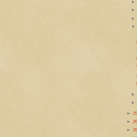
►
2
►
2
►
2