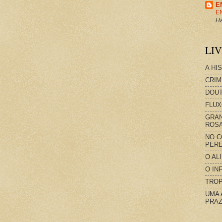
E
E
Há
LI
A HI
CRIM
DOUT
FLUX
GRAN
ROS
NO C
PERE
O AL
O IN
TROP
UMA 
PRAZ