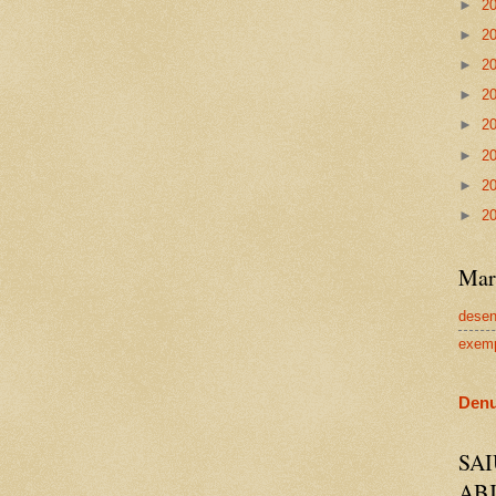
►
2
►
2
►
2
►
2
►
2
►
2
►
2
►
2
Mar
dese
exem
Denu
SA
AB