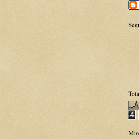
Seg
Tota
4
Minh