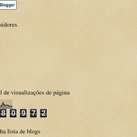
uidores
l de visualizações de página
8
0
9
7
2
a lista de blogs