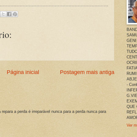
BAND
io:
SAMU
GENI
TEMP
TUDO
CENT
OCRI
FATI
Página inicial
Postagem mais antiga
RUMI
ABJE
- Co
INFER
G.VI
EXEM
QUE 
a repara a perda é irreparável nunca para a perda nunca para
REFL
AMOR
Ver m