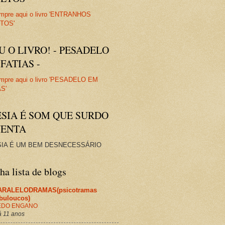
U O LIVRO! - PESADELO
FATIAS -
ESIA É SOM QUE SURDO
VENTA
IA É UM BEM DESNECESSÁRIO
a lista de blogs
ARALELODRAMAS(psicotramas
abuloucos)
EDO ENGANO
 11 anos