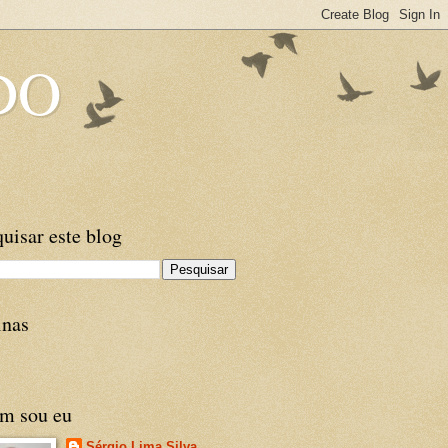
DO
uisar este blog
inas
m sou eu
Sérgio Lima Silva