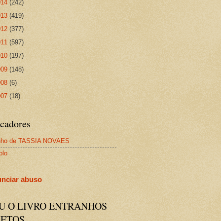
014
(242)
013
(419)
012
(377)
011
(597)
010
(197)
009
(148)
008
(6)
007
(18)
cadores
nho de TASSIA NOVAES
plo
nciar abuso
IU O LIVRO ENTRANHOS
JETOS