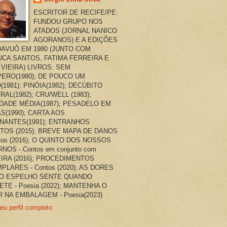
ESCRITOR DE RECIFE/PE.
FUNDOU GRUPO NOS
ATADOS (JORNAL NANICO
AGORANOS) E A EDIÇÕES
AVUÔ EM 1980 (JUNTO COM
CA SANTOS, FATIMA FERREIRA E
 VIEIRA) LIVROS: SEM
ERO(1980); DE POUCO UM
(1981); PINÓIA(1982); DECÚBITO
RAL(1982); CRU/WELL (1983);
DADE MÉDIA(1987); PESADELO EM
AS(1990); CARTA AOS
NANTES(1991); ENTRANHOS
TOS (2015); BREVE MAPA DE DANOS
ntos (2016); O QUINTO DOS NOSSOS
NOS - Contos em conjunto com
EIRA (2016); PROCEDIMENTOS
PLARES - Contos (2020); AS DORES
O ESPELHO SENTE QUANDO
ETE - Poesia (2022); MANTENHA O
 NA EMBALAGEM - Poesia(2023)
eu perfil completo