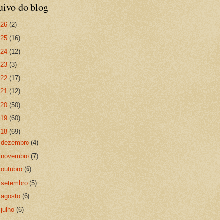
uivo do blog
026
(2)
025
(16)
024
(12)
023
(3)
022
(17)
021
(12)
020
(50)
019
(60)
018
(69)
►
dezembro
(4)
►
novembro
(7)
►
outubro
(6)
►
setembro
(5)
►
agosto
(6)
►
julho
(6)