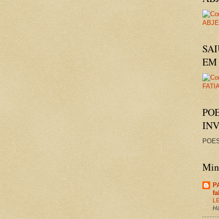
SAI
EM 
PO
IN
POES
Minh
P
f
L
Há