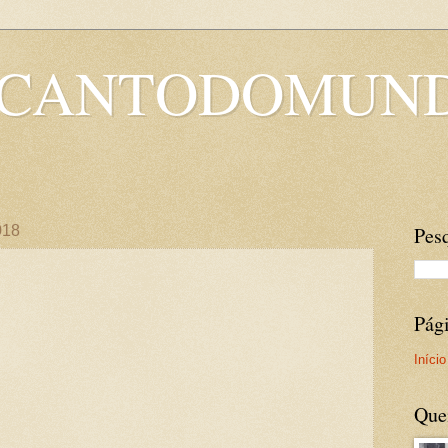
OCANTODOMUN
018
Pesq
Pág
Início
Que