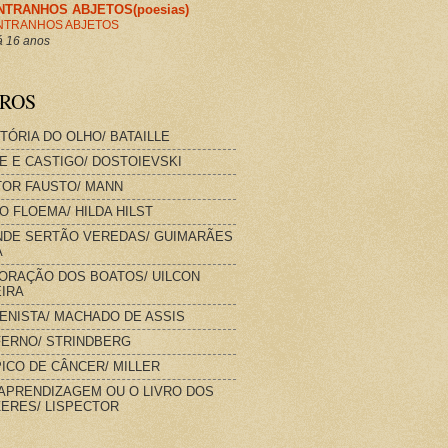
NTRANHOS ABJETOS(poesias)
NTRANHOS ABJETOS
 16 anos
VROS
STÓRIA DO OLHO/ BATAILLE
E E CASTIGO/ DOSTOIEVSKI
OR FAUSTO/ MANN
O FLOEMA/ HILDA HILST
DE SERTÃO VEREDAS/ GUIMARÃES
A
ORAÇÃO DOS BOATOS/ UILCON
IRA
IENISTA/ MACHADO DE ASSIS
FERNO/ STRINDBERG
ICO DE CÂNCER/ MILLER
APRENDIZAGEM OU O LIVRO DOS
ERES/ LISPECTOR