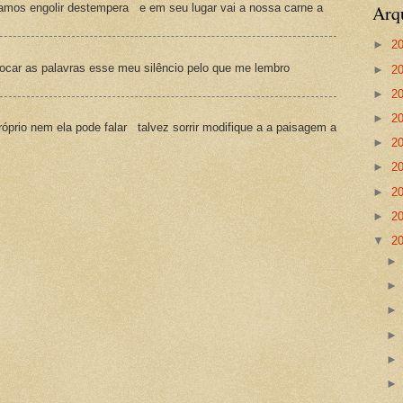
Arq
amos engolir destempera e em seu lugar vai a nossa carne a
►
2
ocar as palavras esse meu silêncio pelo que me lembro
►
2
►
2
►
2
prio nem ela pode falar talvez sorrir modifique a a paisagem a
►
2
►
2
►
2
►
2
▼
2