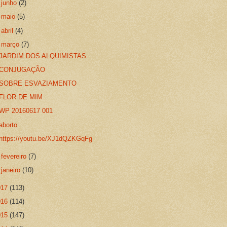
►
junho
(2)
►
maio
(5)
►
abril
(4)
▼
março
(7)
JARDIM DOS ALQUIMISTAS
CONJUGAÇÃO
SOBRE ESVAZIAMENTO
FLOR DE MIM
WP 20160617 001
aborto
https://youtu.be/XJ1dQZKGqFg
►
fevereiro
(7)
►
janeiro
(10)
017
(113)
016
(114)
015
(147)