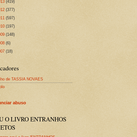
013
(419)
012
(377)
011
(597)
010
(197)
009
(148)
008
(6)
007
(18)
cadores
nho de TASSIA NOVAES
plo
nciar abuso
IU O LIVRO ENTRANHOS
JETOS