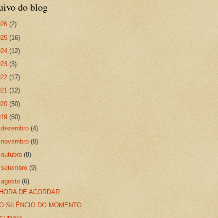
uivo do blog
026
(2)
025
(16)
024
(12)
023
(3)
022
(17)
021
(12)
020
(50)
019
(60)
►
dezembro
(4)
►
novembro
(8)
►
outubro
(8)
►
setembro
(9)
▼
agosto
(6)
HORA DE ACORDAR
O SILÊNCIO DO MOMENTO