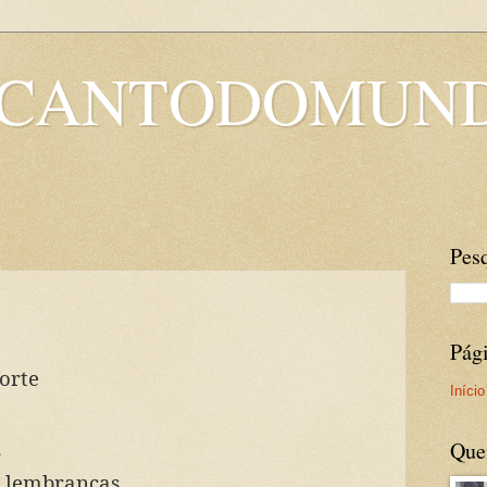
OCANTODOMUN
Pesq
Pág
orte
Início
Que
r
s lembranças