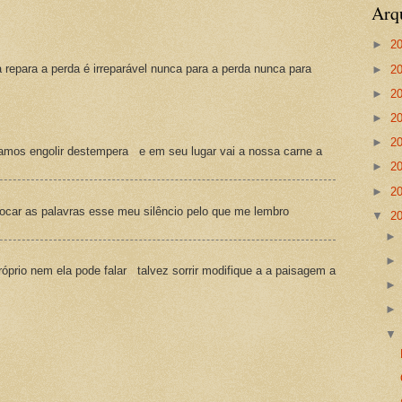
Arq
►
2
a repara a perda é irreparável nunca para a perda nunca para
►
2
►
2
►
2
►
2
amos engolir destempera e em seu lugar vai a nossa carne a
►
2
►
2
ocar as palavras esse meu silêncio pelo que me lembro
▼
2
prio nem ela pode falar talvez sorrir modifique a a paisagem a