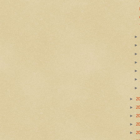
►
2
►
2
►
2
►
2
►
2