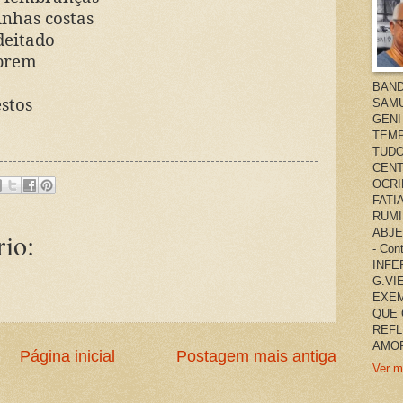
inhas costas
deitado
obrem
BAND
stos
SAMU
GENI
TEMP
TUDO
CENT
OCRI
FATI
RUMI
ABJE
io:
- Co
INFER
G.VI
EXEM
QUE 
REFL
AMOR
Página inicial
Postagem mais antiga
Ver m