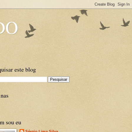
DO
uisar este blog
inas
m sou eu
Sérgio Lima Silva