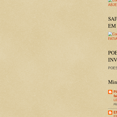
SAI
EM 
PO
IN
POES
Minh
P
f
L
Há
E
E