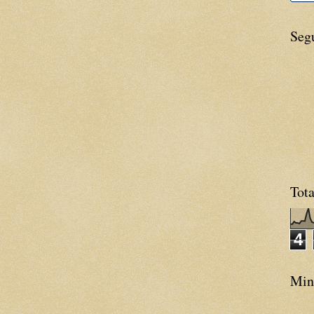
Seg
Tota
4
Minh