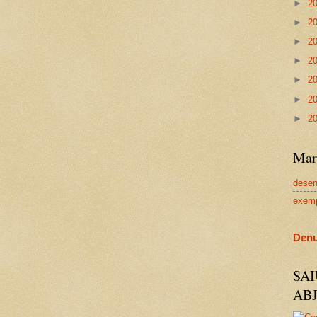
►
2
►
2
►
2
►
2
►
2
►
2
►
2
Mar
dese
exem
Denu
SA
AB