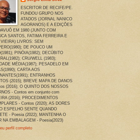
ESCRITOR DE RECIFE/PE.
FUNDOU GRUPO NOS
ATADOS (JORNAL NANICO
AGORANOS) E A EDIÇÕES
AVUÔ EM 1980 (JUNTO COM
CA SANTOS, FATIMA FERREIRA E
 VIEIRA) LIVROS: SEM
ERO(1980); DE POUCO UM
(1981); PINÓIA(1982); DECÚBITO
RAL(1982); CRU/WELL (1983);
DADE MÉDIA(1987); PESADELO EM
AS(1990); CARTA AOS
NANTES(1991); ENTRANHOS
TOS (2015); BREVE MAPA DE DANOS
ntos (2016); O QUINTO DOS NOSSOS
NOS - Contos em conjunto com
EIRA (2016); PROCEDIMENTOS
PLARES - Contos (2020); AS DORES
O ESPELHO SENTE QUANDO
ETE - Poesia (2022); MANTENHA O
 NA EMBALAGEM - Poesia(2023)
eu perfil completo