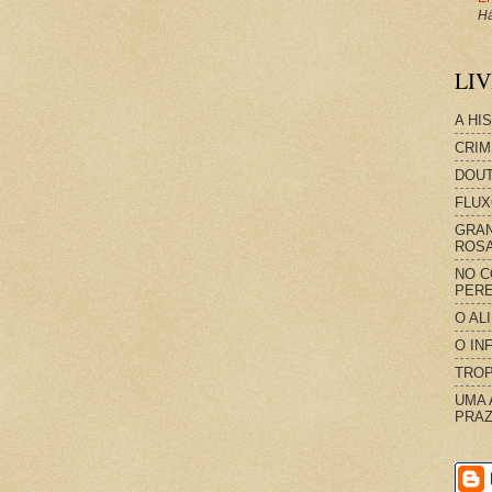
Há
LI
A HI
CRIM
DOUT
FLUX
GRAN
ROS
NO C
PERE
O AL
O IN
TROP
UMA 
PRAZ