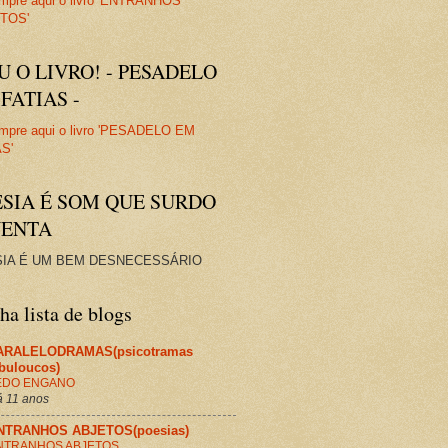
U O LIVRO! - PESADELO
FATIAS -
ESIA É SOM QUE SURDO
VENTA
IA É UM BEM DESNECESSÁRIO
a lista de blogs
ARALELODRAMAS(psicotramas
abuloucos)
EDO ENGANO
 11 anos
NTRANHOS ABJETOS(poesias)
NTRANHOS ABJETOS