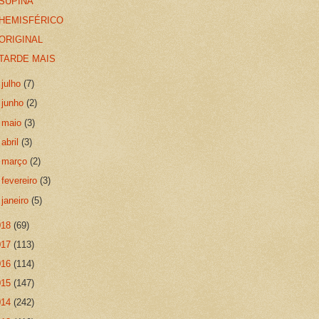
SUPINA
HEMISFÉRICO
ORIGINAL
TARDE MAIS
►
julho
(7)
►
junho
(2)
►
maio
(3)
►
abril
(3)
►
março
(2)
►
fevereiro
(3)
►
janeiro
(5)
018
(69)
017
(113)
016
(114)
015
(147)
014
(242)