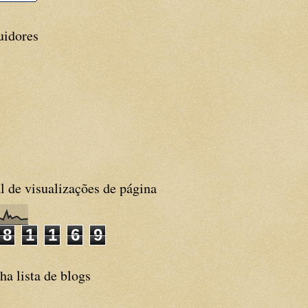
uidores
l de visualizações de página
8
1
1
6
9
a lista de blogs