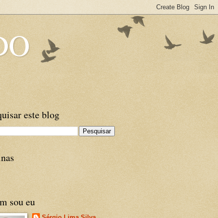
DO
uisar este blog
inas
m sou eu
Sérgio Lima Silva