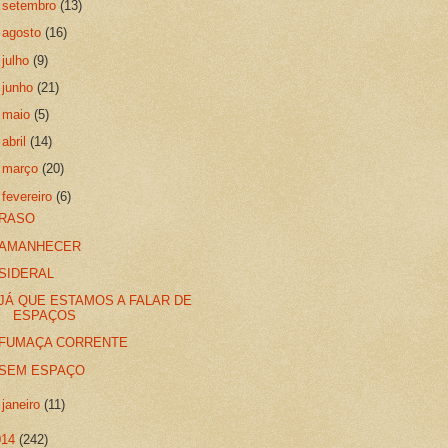
►
setembro
(13)
►
agosto
(16)
►
julho
(9)
►
junho
(21)
►
maio
(5)
►
abril
(14)
►
março
(20)
▼
fevereiro
(6)
RASO
AMANHECER
SIDERAL
JÁ QUE ESTAMOS A FALAR DE
ESPAÇOS
FUMAÇA CORRENTE
SEM ESPAÇO
►
janeiro
(11)
014
(242)