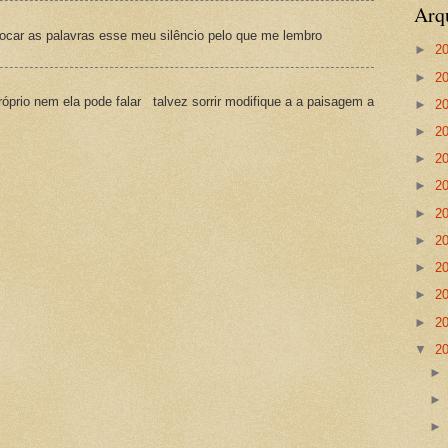
Arq
ocar as palavras esse meu silêncio pelo que me lembro
►
2
►
2
prio nem ela pode falar talvez sorrir modifique a a paisagem a
►
2
►
2
►
2
►
2
►
2
►
2
►
2
►
2
►
2
▼
2