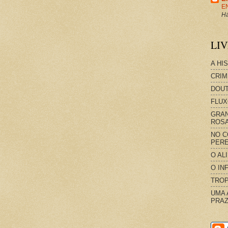
E
Há
LI
A HI
CRIM
DOUT
FLUX
GRAN
ROS
NO C
PERE
O AL
O IN
TROP
UMA 
PRAZ