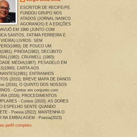
ESCRITOR DE RECIFE/PE.
FUNDOU GRUPO NOS
ATADOS (JORNAL NANICO
AGORANOS) E A EDIÇÕES
AVUÔ EM 1980 (JUNTO COM
CA SANTOS, FATIMA FERREIRA E
 VIEIRA) LIVROS: SEM
ERO(1980); DE POUCO UM
(1981); PINÓIA(1982); DECÚBITO
RAL(1982); CRU/WELL (1983);
DADE MÉDIA(1987); PESADELO EM
AS(1990); CARTA AOS
NANTES(1991); ENTRANHOS
TOS (2015); BREVE MAPA DE DANOS
ntos (2016); O QUINTO DOS NOSSOS
NOS - Contos em conjunto com
EIRA (2016); PROCEDIMENTOS
PLARES - Contos (2020); AS DORES
O ESPELHO SENTE QUANDO
ETE - Poesia (2022); MANTENHA O
 NA EMBALAGEM - Poesia(2023)
eu perfil completo