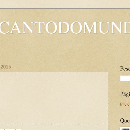
OCANTODOMUN
e 2015
Pesq
Pág
Início
Que