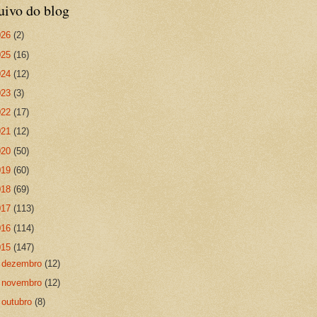
uivo do blog
026
(2)
025
(16)
024
(12)
023
(3)
022
(17)
021
(12)
020
(50)
019
(60)
018
(69)
017
(113)
016
(114)
015
(147)
►
dezembro
(12)
►
novembro
(12)
►
outubro
(8)