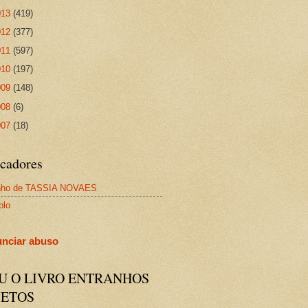
013
(419)
012
(377)
011
(597)
010
(197)
009
(148)
008
(6)
007
(18)
cadores
nho de TASSIA NOVAES
plo
nciar abuso
IU O LIVRO ENTRANHOS
JETOS