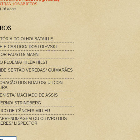
NTRANHOS ABJETOS
 16 anos
VROS
STÓRIA DO OLHO/ BATAILLE
E E CASTIGO/ DOSTOIEVSKI
OR FAUSTO/ MANN
O FLOEMA/ HILDA HILST
DE SERTÃO VEREDAS/ GUIMARÃES
A
ORAÇÃO DOS BOATOS/ UILCON
IRA
IENISTA/ MACHADO DE ASSIS
FERNO/ STRINDBERG
ICO DE CÂNCER/ MILLER
APRENDIZAGEM OU O LIVRO DOS
ERES/ LISPECTOR