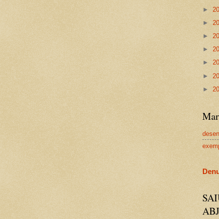
►
2
►
2
►
2
►
2
►
2
►
2
►
2
Mar
dese
exem
Denu
SA
AB