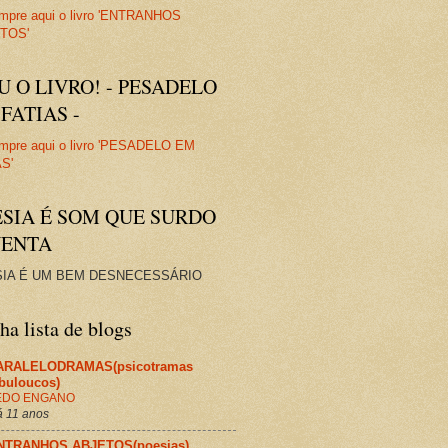
U O LIVRO! - PESADELO
FATIAS -
ESIA É SOM QUE SURDO
VENTA
IA É UM BEM DESNECESSÁRIO
a lista de blogs
ARALELODRAMAS(psicotramas
abuloucos)
EDO ENGANO
 11 anos
NTRANHOS ABJETOS(poesias)