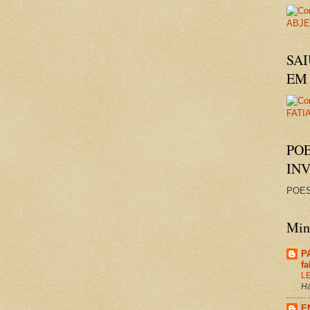
SAI
EM 
PO
IN
POES
Minh
P
f
L
Há
E