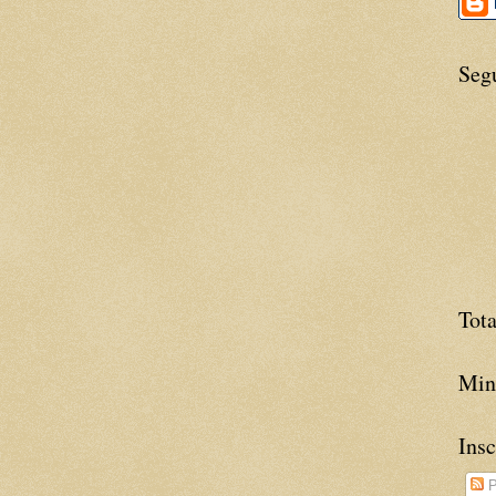
Seg
Tota
Minh
Insc
P