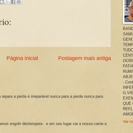
io:
BAND
SAMU
GENI
TEMP
TUDO
CENT
Página inicial
Postagem mais antiga
OCRI
FATI
RUMI
ABJE
- Co
INFER
G.VI
a repara a perda é irreparável nunca para a perda nunca para
EXEM
QUE 
REFL
AMOR
Ver m
amos engolir destempera e em seu lugar vai a nossa carne a