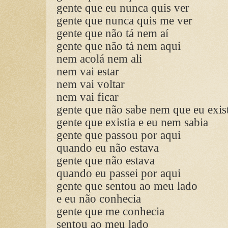
gente que eu nunca quis ver
gente que nunca quis me ver
gente que não tá nem aí
gente que não tá nem aqui
nem acolá nem ali
nem vai estar
nem vai voltar
nem vai ficar
gente que não sabe nem que eu exis
gente que existia e eu nem sabia
gente que passou por aqui
quando eu não estava
gente que não estava
quando eu passei por aqui
gente que sentou ao meu lado
e eu não conhecia
gente que me conhecia
sentou ao meu lado