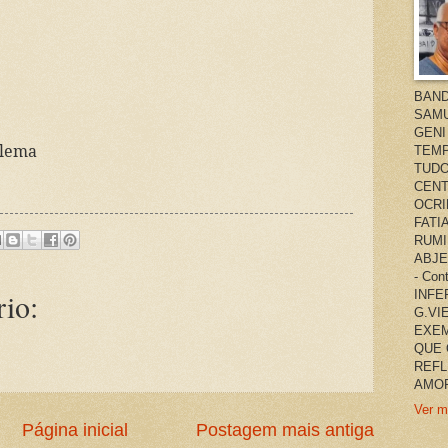
BAND
SAMU
GENI
blema
TEMP
TUDO
CENT
OCRI
FATI
RUMI
ABJE
- Co
io:
INFER
G.VI
EXEM
QUE 
REFL
AMOR
Ver m
Página inicial
Postagem mais antiga