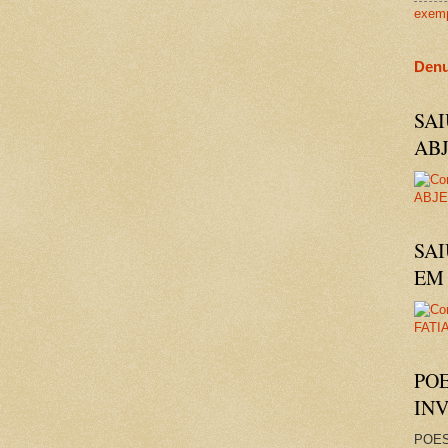
exem
Denu
SA
AB
SAI
EM 
PO
IN
POES