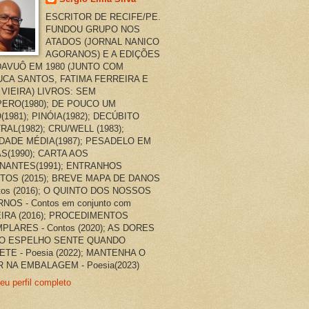
ESCRITOR DE RECIFE/PE.
FUNDOU GRUPO NOS
ATADOS (JORNAL NANICO
AGORANOS) E A EDIÇÕES
AVUÔ EM 1980 (JUNTO COM
CA SANTOS, FATIMA FERREIRA E
 VIEIRA) LIVROS: SEM
ERO(1980); DE POUCO UM
(1981); PINÓIA(1982); DECÚBITO
RAL(1982); CRU/WELL (1983);
DADE MÉDIA(1987); PESADELO EM
AS(1990); CARTA AOS
NANTES(1991); ENTRANHOS
TOS (2015); BREVE MAPA DE DANOS
ntos (2016); O QUINTO DOS NOSSOS
NOS - Contos em conjunto com
EIRA (2016); PROCEDIMENTOS
PLARES - Contos (2020); AS DORES
O ESPELHO SENTE QUANDO
ETE - Poesia (2022); MANTENHA O
 NA EMBALAGEM - Poesia(2023)
eu perfil completo