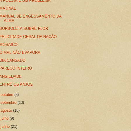
A POESIA É UM PROBLEMA
MATINAL
MANUAL DE ENGESSAMENTO DA
ALMA
BORBOLETA SOBRE FLOR
FELICIDADE GERAL DA NAÇÃO
MOSAICO
O MAL NÃO EVAPORA
DIA CANSADO
PAREÇO INTEIRO
ANSIEDADE
ENTRE OS ANJOS
►
outubro
(8)
►
setembro
(13)
►
agosto
(16)
►
julho
(9)
►
junho
(21)