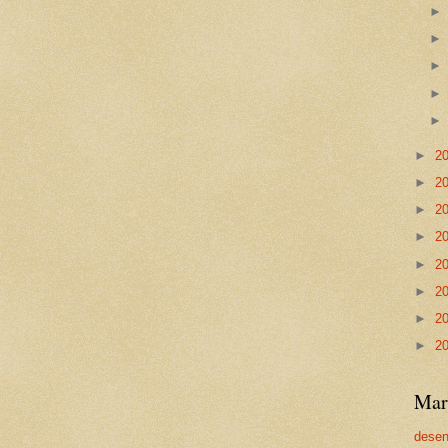
►
2
►
2
►
2
►
2
►
2
►
2
►
2
►
2
Mar
dese