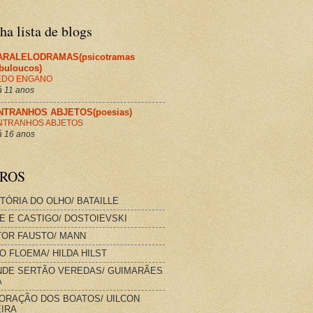
a lista de blogs
ARALELODRAMAS(psicotramas
abuloucos)
EDO ENGANO
 11 anos
NTRANHOS ABJETOS(poesias)
NTRANHOS ABJETOS
 16 anos
VROS
STÓRIA DO OLHO/ BATAILLE
E E CASTIGO/ DOSTOIEVSKI
OR FAUSTO/ MANN
O FLOEMA/ HILDA HILST
DE SERTÃO VEREDAS/ GUIMARÃES
A
ORAÇÃO DOS BOATOS/ UILCON
IRA