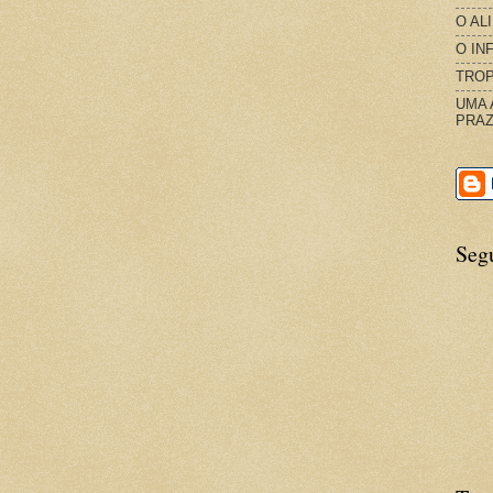
O AL
O IN
TROP
UMA 
PRAZ
Seg