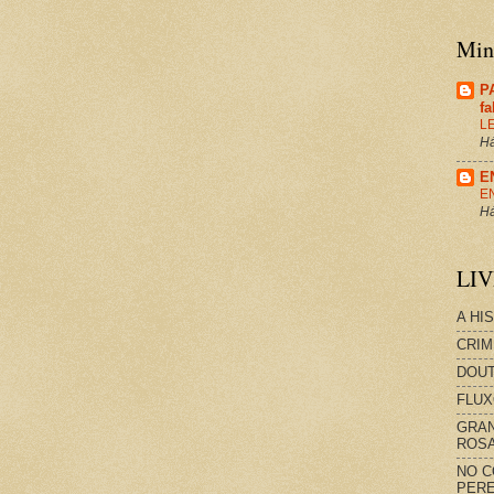
Minh
P
f
L
Há
E
E
Há
LI
A HI
CRIM
DOUT
FLUX
GRAN
ROS
NO C
PERE