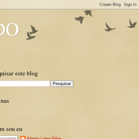
DO
uisar este blog
inas
m sou eu
Sérgio Lima Silva