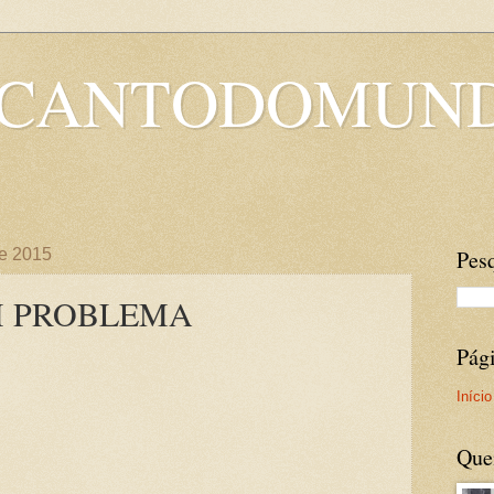
OCANTODOMUN
de 2015
Pesq
M PROBLEMA
Pág
Início
Que