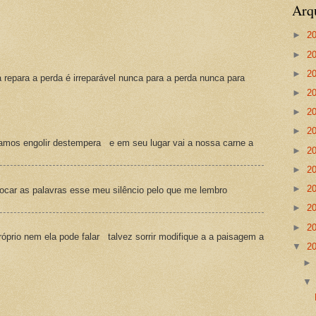
Arq
►
2
►
2
►
2
a repara a perda é irreparável nunca para a perda nunca para
►
2
►
2
►
2
amos engolir destempera e em seu lugar vai a nossa carne a
►
2
►
2
►
2
ocar as palavras esse meu silêncio pelo que me lembro
►
2
►
2
prio nem ela pode falar talvez sorrir modifique a a paisagem a
▼
2