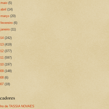
►
maio
(5)
►
abril
(14)
►
março
(20)
►
fevereiro
(6)
►
janeiro
(11)
014
(242)
013
(419)
012
(377)
011
(597)
010
(197)
009
(148)
008
(6)
007
(18)
cadores
nho de TASSIA NOVAES