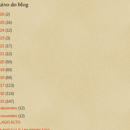
uivo do blog
026
(2)
025
(16)
024
(12)
023
(3)
022
(17)
021
(12)
020
(50)
019
(60)
018
(69)
017
(113)
016
(114)
015
(147)
►
dezembro
(12)
▼
novembro
(12)
LAGO ALTO