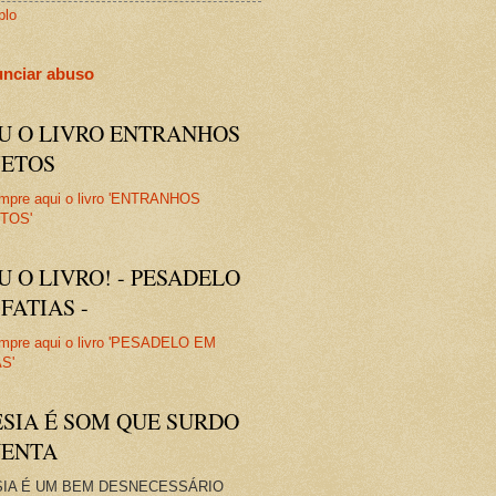
plo
nciar abuso
IU O LIVRO ENTRANHOS
JETOS
U O LIVRO! - PESADELO
FATIAS -
ESIA É SOM QUE SURDO
VENTA
IA É UM BEM DESNECESSÁRIO