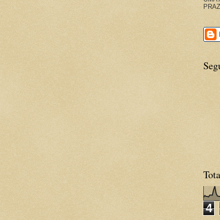
PRAZ
Seg
Tota
4