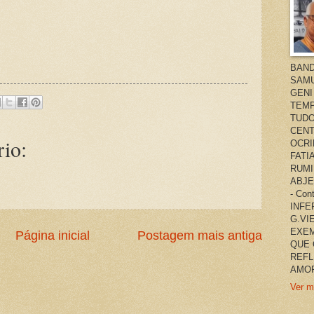
BAND
SAMU
GENI
TEMP
TUDO
CENT
io:
OCRI
FATI
RUMI
ABJE
- Co
INFER
G.VI
EXEM
Página inicial
Postagem mais antiga
QUE 
REFL
AMOR
Ver m