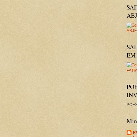
SA
AB
SAI
EM 
PO
IN
POES
Minh
P