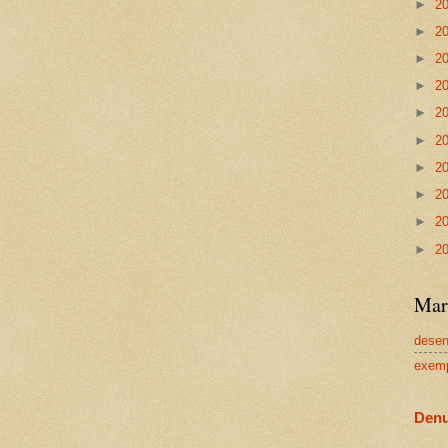
►
2
►
2
►
2
►
2
►
2
►
2
►
2
►
2
►
2
►
2
Mar
dese
exem
Denu