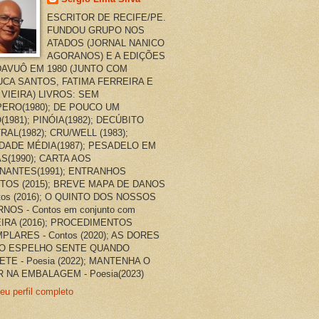
ESCRITOR DE RECIFE/PE.
FUNDOU GRUPO NOS
ATADOS (JORNAL NANICO
AGORANOS) E A EDIÇÕES
AVUÔ EM 1980 (JUNTO COM
CA SANTOS, FATIMA FERREIRA E
 VIEIRA) LIVROS: SEM
ERO(1980); DE POUCO UM
(1981); PINÓIA(1982); DECÚBITO
RAL(1982); CRU/WELL (1983);
DADE MÉDIA(1987); PESADELO EM
AS(1990); CARTA AOS
NANTES(1991); ENTRANHOS
TOS (2015); BREVE MAPA DE DANOS
ntos (2016); O QUINTO DOS NOSSOS
NOS - Contos em conjunto com
EIRA (2016); PROCEDIMENTOS
PLARES - Contos (2020); AS DORES
O ESPELHO SENTE QUANDO
ETE - Poesia (2022); MANTENHA O
 NA EMBALAGEM - Poesia(2023)
eu perfil completo