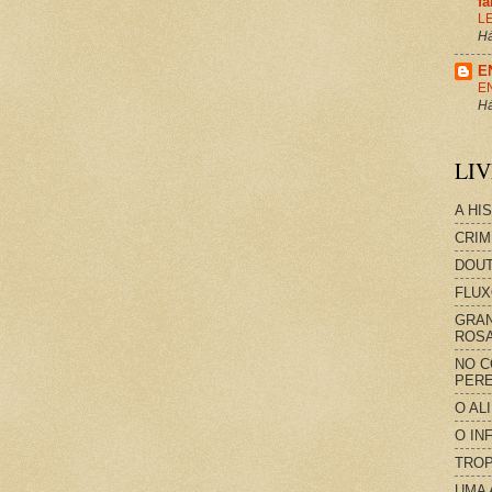
f
L
Há
E
E
Há
LI
A HI
CRIM
DOUT
FLUX
GRAN
ROS
NO C
PERE
O AL
O IN
TROP
UMA 