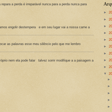
Arq
a repara a perda é irreparável nunca para a perda nunca para
►
2
►
2
►
2
amos engolir destempera e em seu lugar vai a nossa carne a
►
2
►
2
ocar as palavras esse meu silêncio pelo que me lembro
►
2
►
2
►
2
prio nem ela pode falar talvez sorrir modifique a a paisagem a
►
2
▼
2