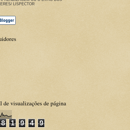
ERES/ LISPECTOR
uidores
l de visualizações de página
8
1
9
4
9