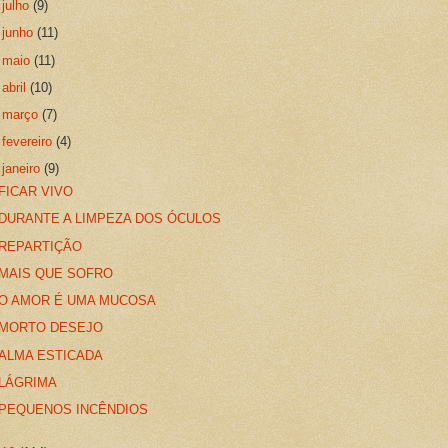
►
julho
(9)
►
junho
(11)
►
maio
(11)
►
abril
(10)
►
março
(7)
►
fevereiro
(4)
▼
janeiro
(9)
FICAR VIVO
DURANTE A LIMPEZA DOS ÓCULOS
REPARTIÇÃO
MAIS QUE SOFRO
O AMOR É UMA MUCOSA
MORTO DESEJO
ALMA ESTICADA
LÁGRIMA
PEQUENOS INCÊNDIOS