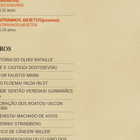
abuloucos)
EDO ENGANO
 11 anos
NTRANHOS ABJETOS(poesias)
NTRANHOS ABJETOS
 16 anos
VROS
STÓRIA DO OLHO/ BATAILLE
E E CASTIGO/ DOSTOIEVSKI
OR FAUSTO/ MANN
O FLOEMA/ HILDA HILST
DE SERTÃO VEREDAS/ GUIMARÃES
A
ORAÇÃO DOS BOATOS/ UILCON
IRA
IENISTA/ MACHADO DE ASSIS
FERNO/ STRINDBERG
ICO DE CÂNCER/ MILLER
APRENDIZAGEM OU O LIVRO DOS