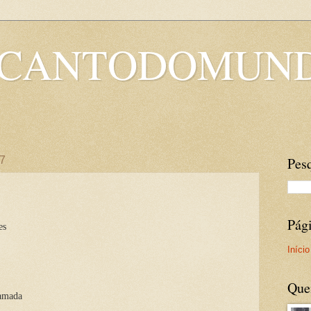
OCANTODOMUN
17
Pesq
Pág
es
Início
Que
hamada