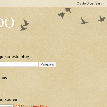
DO
uisar este blog
inas
m sou eu
Sérgio Lima Silva