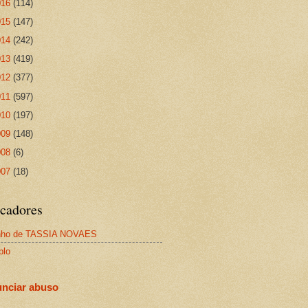
016
(114)
015
(147)
014
(242)
013
(419)
012
(377)
011
(597)
010
(197)
009
(148)
008
(6)
007
(18)
cadores
nho de TASSIA NOVAES
plo
nciar abuso