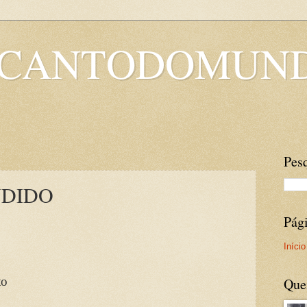
OCANTODOMUN
Pesq
NDIDO
Pág
Início
to
Que