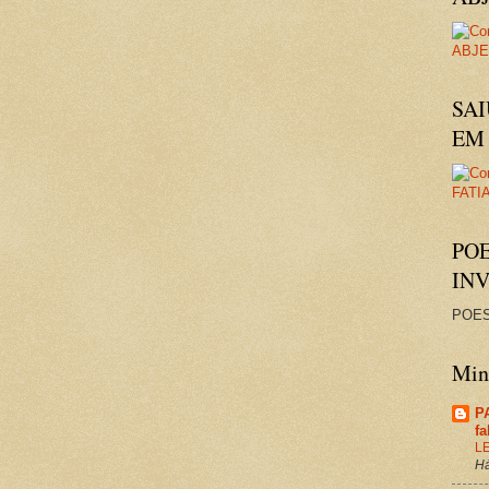
SAI
EM 
PO
IN
POES
Minh
P
f
L
Há