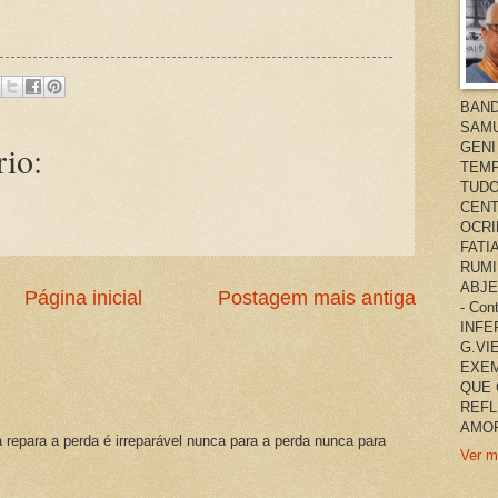
BAND
SAMU
io:
GENI
TEMP
TUDO
CENT
OCRI
FATI
RUMI
ABJE
Página inicial
Postagem mais antiga
- Co
INFER
G.VI
EXEM
QUE 
REFL
AMOR
a repara a perda é irreparável nunca para a perda nunca para
Ver m