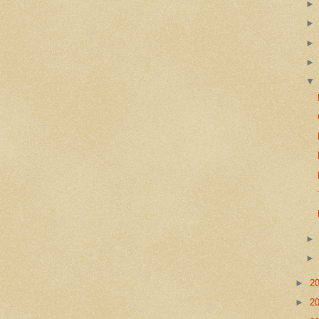
►
2
►
2