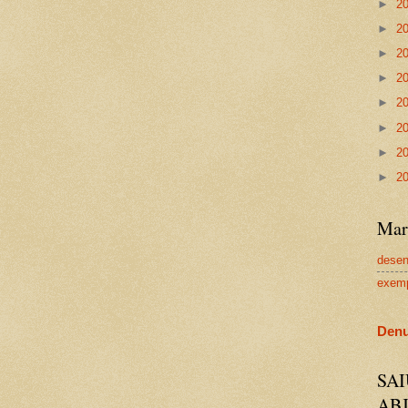
►
2
►
2
►
2
►
2
►
2
►
2
►
2
►
2
Mar
dese
exem
Denu
SA
AB