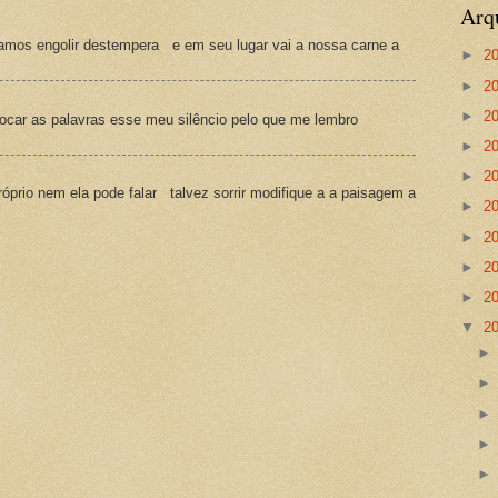
Arq
amos engolir destempera e em seu lugar vai a nossa carne a
►
2
►
2
►
2
ocar as palavras esse meu silêncio pelo que me lembro
►
2
►
2
prio nem ela pode falar talvez sorrir modifique a a paisagem a
►
2
►
2
►
2
►
2
▼
2