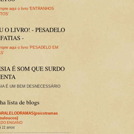
U O LIVRO! - PESADELO
FATIAS -
ESIA É SOM QUE SURDO
VENTA
IA É UM BEM DESNECESSÁRIO
a lista de blogs
ARALELODRAMAS(psicotramas
abuloucos)
EDO ENGANO
 11 anos