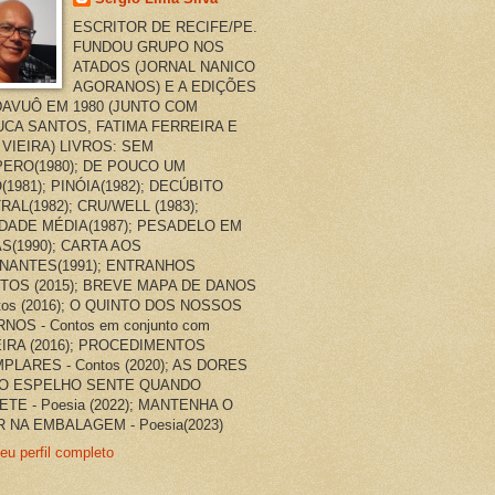
ESCRITOR DE RECIFE/PE.
FUNDOU GRUPO NOS
ATADOS (JORNAL NANICO
AGORANOS) E A EDIÇÕES
AVUÔ EM 1980 (JUNTO COM
CA SANTOS, FATIMA FERREIRA E
 VIEIRA) LIVROS: SEM
ERO(1980); DE POUCO UM
(1981); PINÓIA(1982); DECÚBITO
RAL(1982); CRU/WELL (1983);
DADE MÉDIA(1987); PESADELO EM
AS(1990); CARTA AOS
NANTES(1991); ENTRANHOS
TOS (2015); BREVE MAPA DE DANOS
ntos (2016); O QUINTO DOS NOSSOS
NOS - Contos em conjunto com
EIRA (2016); PROCEDIMENTOS
PLARES - Contos (2020); AS DORES
O ESPELHO SENTE QUANDO
ETE - Poesia (2022); MANTENHA O
 NA EMBALAGEM - Poesia(2023)
eu perfil completo