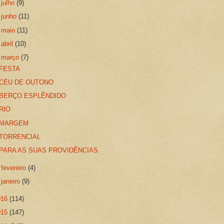
►
julho
(9)
►
junho
(11)
►
maio
(11)
►
abril
(10)
▼
março
(7)
FESTA
CÉU DE OUTONO
BERÇO ESPLÊNDIDO
RIO
MARGEM
TORRENCIAL
PARA AS SUAS PROVIDÊNCIAS
►
fevereiro
(4)
►
janeiro
(9)
016
(114)
015
(147)