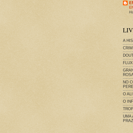
E
E
Há
LI
A HI
CRIM
DOUT
FLUX
GRAN
ROS
NO C
PERE
O AL
O IN
TROP
UMA 
PRAZ