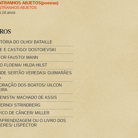
NTRANHOS ABJETOS(poesias)
NTRANHOS ABJETOS
 16 anos
VROS
STÓRIA DO OLHO/ BATAILLE
E E CASTIGO/ DOSTOIEVSKI
OR FAUSTO/ MANN
O FLOEMA/ HILDA HILST
DE SERTÃO VEREDAS/ GUIMARÃES
A
ORAÇÃO DOS BOATOS/ UILCON
IRA
IENISTA/ MACHADO DE ASSIS
FERNO/ STRINDBERG
ICO DE CÂNCER/ MILLER
APRENDIZAGEM OU O LIVRO DOS
ERES/ LISPECTOR