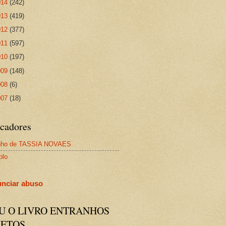
014
(242)
013
(419)
012
(377)
011
(597)
010
(197)
009
(148)
008
(6)
007
(18)
cadores
nho de TASSIA NOVAES
plo
nciar abuso
IU O LIVRO ENTRANHOS
JETOS