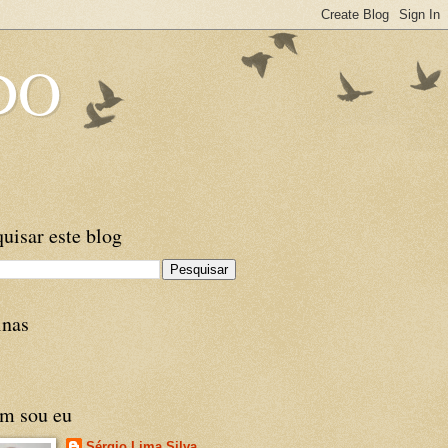
DO
uisar este blog
inas
m sou eu
Sérgio Lima Silva