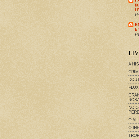
P
f
L
Há
E
E
Há
LI
A HI
CRIM
DOUT
FLUX
GRAN
ROS
NO C
PERE
O AL
O IN
TROP