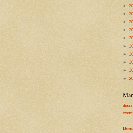
►
2
►
2
►
2
►
2
►
2
►
2
►
2
►
2
►
2
►
2
Mar
dese
exem
Denu