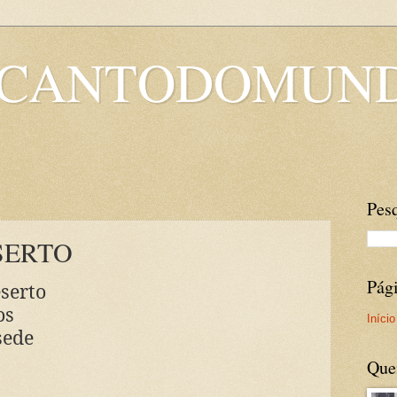
OCANTODOMUN
Pesq
SERTO
Pág
serto
os
Início
sede
Que