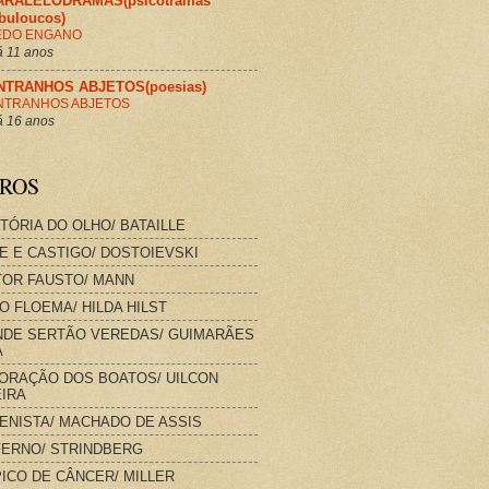
ARALELODRAMAS(psicotramas
abuloucos)
EDO ENGANO
 11 anos
NTRANHOS ABJETOS(poesias)
NTRANHOS ABJETOS
 16 anos
VROS
STÓRIA DO OLHO/ BATAILLE
E E CASTIGO/ DOSTOIEVSKI
OR FAUSTO/ MANN
O FLOEMA/ HILDA HILST
DE SERTÃO VEREDAS/ GUIMARÃES
A
ORAÇÃO DOS BOATOS/ UILCON
IRA
IENISTA/ MACHADO DE ASSIS
FERNO/ STRINDBERG
ICO DE CÂNCER/ MILLER