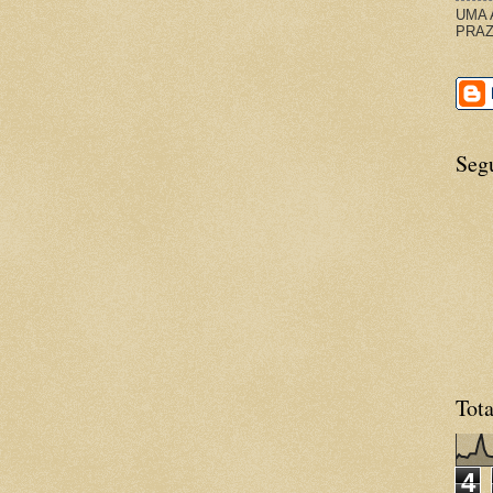
UMA 
PRAZ
Seg
Tota
4