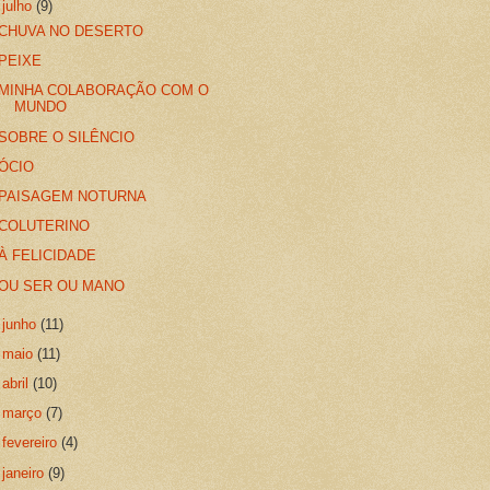
▼
julho
(9)
CHUVA NO DESERTO
PEIXE
MINHA COLABORAÇÃO COM O
MUNDO
SOBRE O SILÊNCIO
ÓCIO
PAISAGEM NOTURNA
COLUTERINO
À FELICIDADE
OU SER OU MANO
►
junho
(11)
►
maio
(11)
►
abril
(10)
►
março
(7)
►
fevereiro
(4)
►
janeiro
(9)