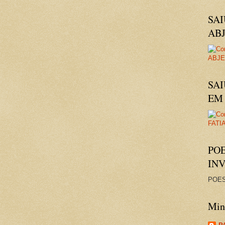
SA
AB
SAI
EM 
PO
IN
POES
Minh