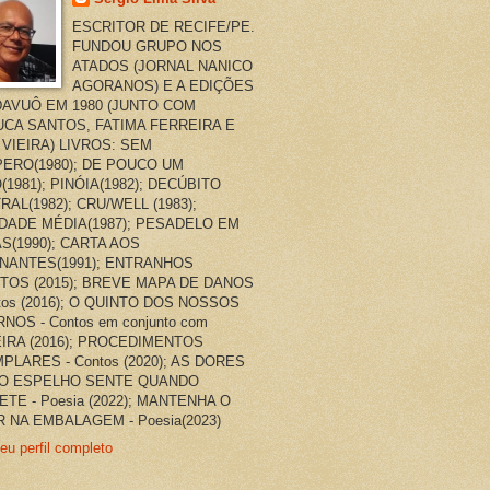
ESCRITOR DE RECIFE/PE.
FUNDOU GRUPO NOS
ATADOS (JORNAL NANICO
AGORANOS) E A EDIÇÕES
AVUÔ EM 1980 (JUNTO COM
CA SANTOS, FATIMA FERREIRA E
 VIEIRA) LIVROS: SEM
ERO(1980); DE POUCO UM
(1981); PINÓIA(1982); DECÚBITO
RAL(1982); CRU/WELL (1983);
DADE MÉDIA(1987); PESADELO EM
AS(1990); CARTA AOS
NANTES(1991); ENTRANHOS
TOS (2015); BREVE MAPA DE DANOS
ntos (2016); O QUINTO DOS NOSSOS
NOS - Contos em conjunto com
EIRA (2016); PROCEDIMENTOS
PLARES - Contos (2020); AS DORES
O ESPELHO SENTE QUANDO
ETE - Poesia (2022); MANTENHA O
 NA EMBALAGEM - Poesia(2023)
eu perfil completo