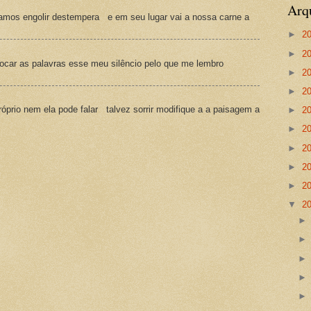
Arq
amos engolir destempera e em seu lugar vai a nossa carne a
►
2
►
2
ocar as palavras esse meu silêncio pelo que me lembro
►
2
►
2
prio nem ela pode falar talvez sorrir modifique a a paisagem a
►
2
►
2
►
2
►
2
►
2
▼
2