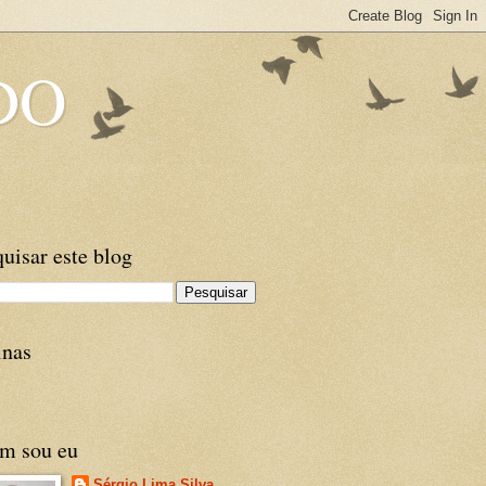
DO
uisar este blog
inas
m sou eu
Sérgio Lima Silva