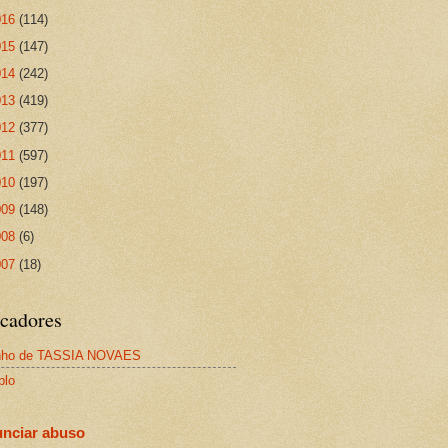
016
(114)
015
(147)
014
(242)
013
(419)
012
(377)
011
(597)
010
(197)
009
(148)
008
(6)
007
(18)
cadores
nho de TASSIA NOVAES
plo
nciar abuso