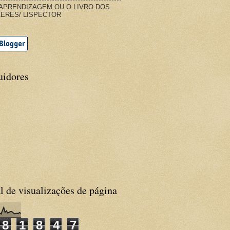
APRENDIZAGEM OU O LIVRO DOS
ERES/ LISPECTOR
uidores
l de visualizações de página
8
1
8
4
7