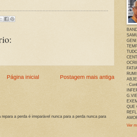
BAND
SAMU
io:
GENI
TEMP
TUDO
CENT
OCRI
FATI
RUMI
Página inicial
Postagem mais antiga
ABJE
- Co
INFER
G.VI
EXEM
QUE 
REFL
a repara a perda é irreparável nunca para a perda nunca para
AMOR
Ver m