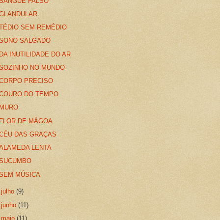
SANGUE FALSO
GLANDULAR
TÉDIO SEM REMÉDIO
SONO SALGADO
DA INUTILIDADE DO AR
SOZINHO NO MUNDO
CORPO PRECISO
COURO DO TEMPO
MURO
FLOR DE MÁGOA
CÉU DAS GRAÇAS
ALAMEDA LENTA
SUCUMBO
SEM MÚSICA
►
julho
(9)
►
junho
(11)
►
maio
(11)