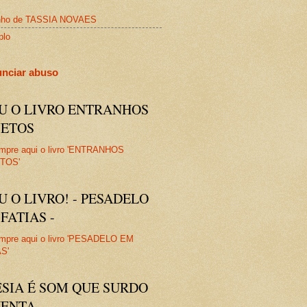
nho de TASSIA NOVAES
plo
nciar abuso
IU O LIVRO ENTRANHOS
JETOS
U O LIVRO! - PESADELO
FATIAS -
ESIA É SOM QUE SURDO
VENTA