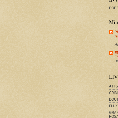
POES
Minh
P
f
L
Há
E
E
Há
LI
A HI
CRIM
DOUT
FLUX
GRAN
ROS