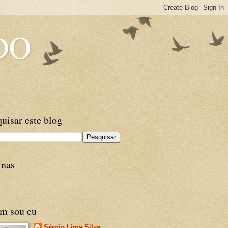
DO
uisar este blog
inas
m sou eu
Sérgio Lima Silva