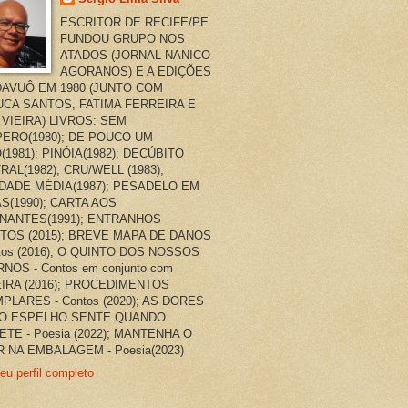
ESCRITOR DE RECIFE/PE.
FUNDOU GRUPO NOS
ATADOS (JORNAL NANICO
AGORANOS) E A EDIÇÕES
AVUÔ EM 1980 (JUNTO COM
CA SANTOS, FATIMA FERREIRA E
 VIEIRA) LIVROS: SEM
ERO(1980); DE POUCO UM
(1981); PINÓIA(1982); DECÚBITO
RAL(1982); CRU/WELL (1983);
DADE MÉDIA(1987); PESADELO EM
AS(1990); CARTA AOS
NANTES(1991); ENTRANHOS
TOS (2015); BREVE MAPA DE DANOS
ntos (2016); O QUINTO DOS NOSSOS
NOS - Contos em conjunto com
EIRA (2016); PROCEDIMENTOS
PLARES - Contos (2020); AS DORES
O ESPELHO SENTE QUANDO
ETE - Poesia (2022); MANTENHA O
 NA EMBALAGEM - Poesia(2023)
eu perfil completo