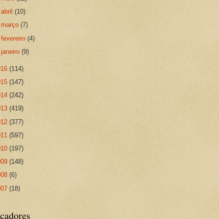
►
abril
(10)
►
março
(7)
►
fevereiro
(4)
►
janeiro
(9)
016
(114)
015
(147)
014
(242)
013
(419)
012
(377)
011
(597)
010
(197)
009
(148)
008
(6)
007
(18)
cadores