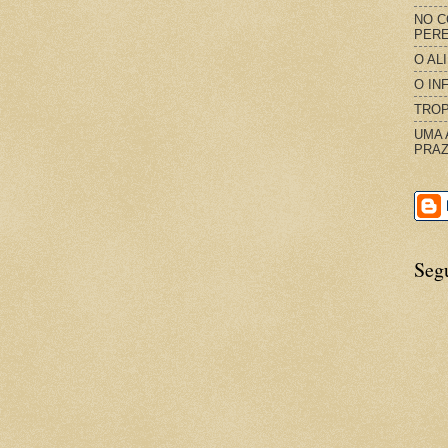
NO C
PERE
O AL
O IN
TROP
UMA 
PRAZ
Seg