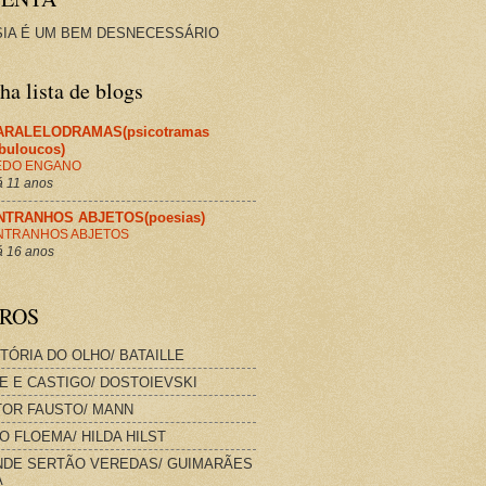
IA É UM BEM DESNECESSÁRIO
a lista de blogs
ARALELODRAMAS(psicotramas
abuloucos)
EDO ENGANO
 11 anos
NTRANHOS ABJETOS(poesias)
NTRANHOS ABJETOS
 16 anos
VROS
STÓRIA DO OLHO/ BATAILLE
E E CASTIGO/ DOSTOIEVSKI
OR FAUSTO/ MANN
O FLOEMA/ HILDA HILST
DE SERTÃO VEREDAS/ GUIMARÃES
A