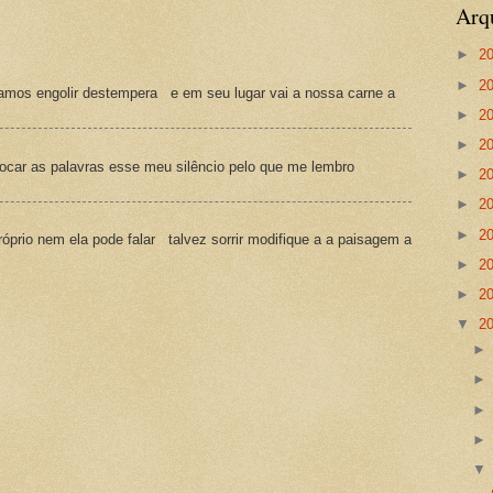
Arq
►
2
►
2
amos engolir destempera e em seu lugar vai a nossa carne a
►
2
►
2
ocar as palavras esse meu silêncio pelo que me lembro
►
2
►
2
►
2
prio nem ela pode falar talvez sorrir modifique a a paisagem a
►
2
►
2
▼
2