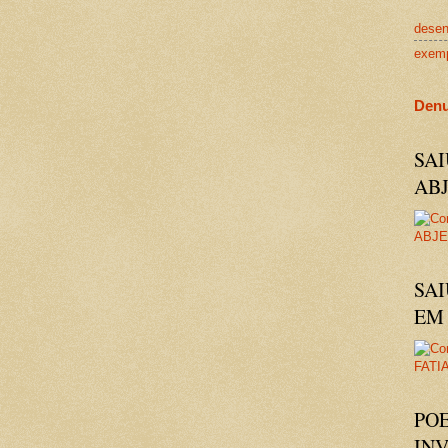
dese
exem
Denu
SA
AB
SAI
EM 
PO
IN