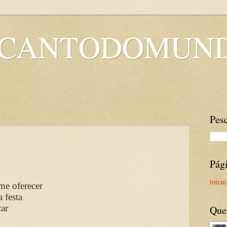
OCANTODOMUN
Pesq
Pág
Início
me oferecer
 festa
car
Que