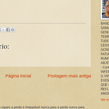
BAND
SAMU
GENI
TEMP
TUDO
io:
CENT
OCRI
FATI
RUMI
ABJE
- Co
INFER
Página inicial
Postagem mais antiga
G.VI
EXEM
QUE 
REFL
AMOR
Ver m
a repara a perda é irreparável nunca para a perda nunca para