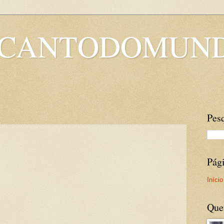
OCANTODOMUN
Pesq
Pág
Início
Que