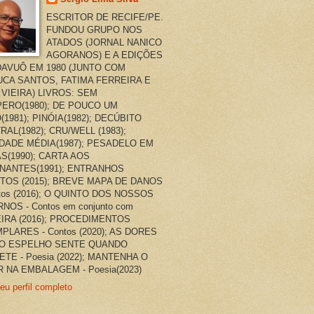
ESCRITOR DE RECIFE/PE.
FUNDOU GRUPO NOS
ATADOS (JORNAL NANICO
AGORANOS) E A EDIÇÕES
AVUÔ EM 1980 (JUNTO COM
CA SANTOS, FATIMA FERREIRA E
 VIEIRA) LIVROS: SEM
ERO(1980); DE POUCO UM
(1981); PINÓIA(1982); DECÚBITO
RAL(1982); CRU/WELL (1983);
DADE MÉDIA(1987); PESADELO EM
AS(1990); CARTA AOS
NANTES(1991); ENTRANHOS
TOS (2015); BREVE MAPA DE DANOS
ntos (2016); O QUINTO DOS NOSSOS
NOS - Contos em conjunto com
EIRA (2016); PROCEDIMENTOS
PLARES - Contos (2020); AS DORES
O ESPELHO SENTE QUANDO
ETE - Poesia (2022); MANTENHA O
 NA EMBALAGEM - Poesia(2023)
eu perfil completo