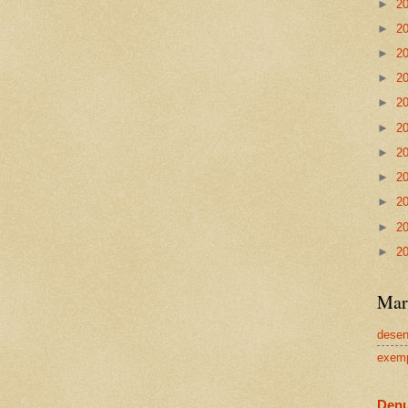
►
2
►
2
►
2
►
2
►
2
►
2
►
2
►
2
►
2
►
2
►
2
Mar
dese
exem
Denu