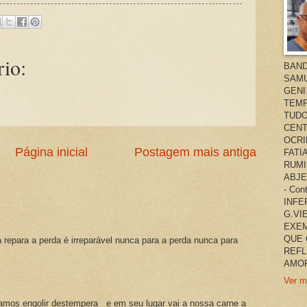
io:
BAND
SAMU
GENI
TEMP
TUDO
CENT
OCRI
Página inicial
Postagem mais antiga
FATI
RUMI
ABJE
- Co
INFER
G.VI
EXEM
QUE 
a repara a perda é irreparável nunca para a perda nunca para
REFL
AMOR
Ver m
amos engolir destempera e em seu lugar vai a nossa carne a