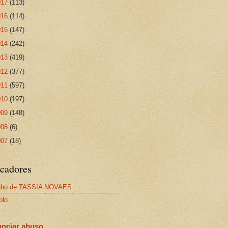
017
(113)
016
(114)
015
(147)
014
(242)
013
(419)
012
(377)
011
(597)
010
(197)
009
(148)
008
(6)
007
(18)
cadores
nho de TASSIA NOVAES
plo
nciar abuso