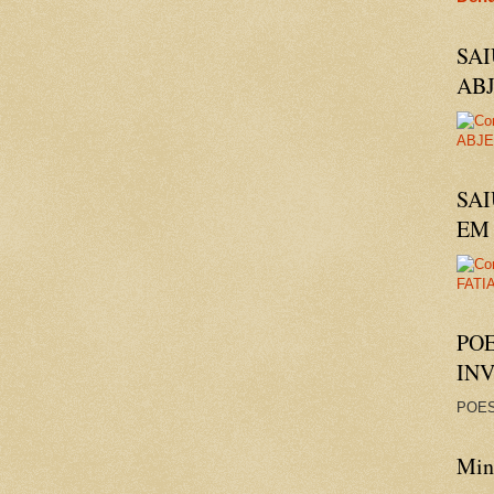
SA
AB
SAI
EM 
PO
IN
POES
Minh