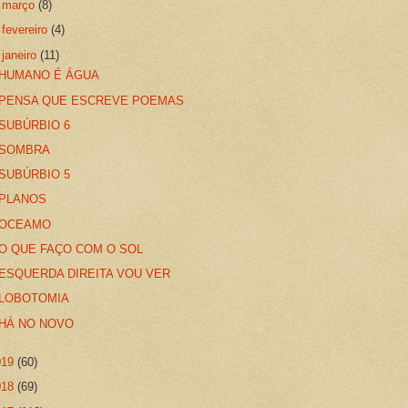
►
março
(8)
►
fevereiro
(4)
▼
janeiro
(11)
HUMANO É ÁGUA
PENSA QUE ESCREVE POEMAS
SUBÚRBIO 6
SOMBRA
SUBÚRBIO 5
PLANOS
OCEAMO
O QUE FAÇO COM O SOL
ESQUERDA DIREITA VOU VER
LOBOTOMIA
HÁ NO NOVO
019
(60)
018
(69)