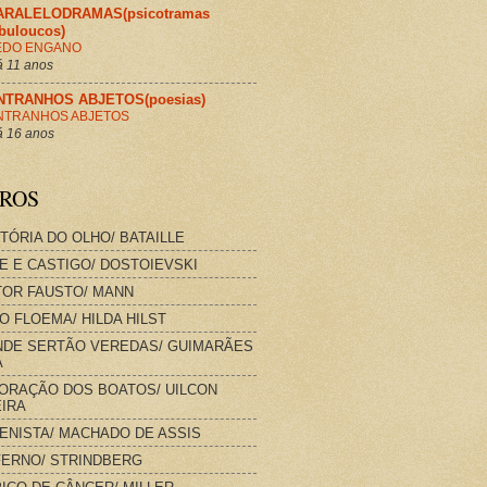
ARALELODRAMAS(psicotramas
abuloucos)
EDO ENGANO
 11 anos
NTRANHOS ABJETOS(poesias)
NTRANHOS ABJETOS
 16 anos
VROS
STÓRIA DO OLHO/ BATAILLE
E E CASTIGO/ DOSTOIEVSKI
OR FAUSTO/ MANN
O FLOEMA/ HILDA HILST
DE SERTÃO VEREDAS/ GUIMARÃES
A
ORAÇÃO DOS BOATOS/ UILCON
IRA
IENISTA/ MACHADO DE ASSIS
FERNO/ STRINDBERG