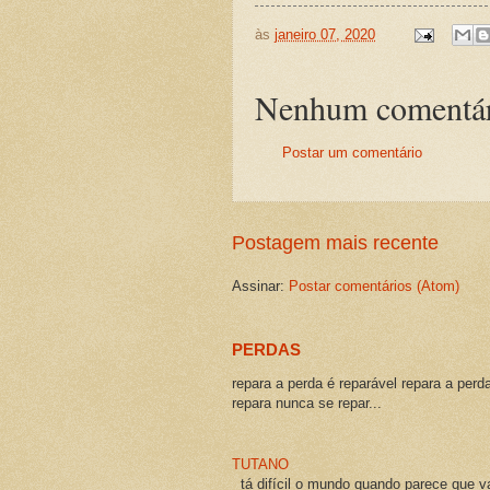
às
janeiro 07, 2020
Nenhum comentár
Postar um comentário
Postagem mais recente
Assinar:
Postar comentários (Atom)
PERDAS
repara a perda é reparável repara a perd
repara nunca se repar...
TUTANO
tá difícil o mundo quando parece que v