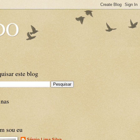
DO
uisar este blog
inas
m sou eu
Sérgio Lima Silva