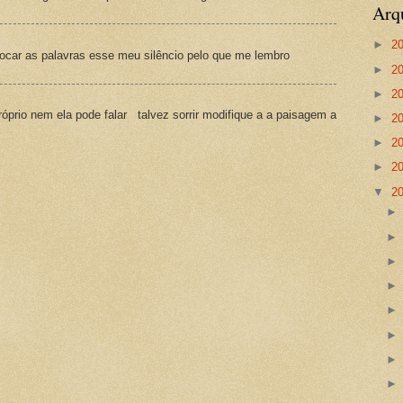
Arq
►
2
ocar as palavras esse meu silêncio pelo que me lembro
►
2
►
2
prio nem ela pode falar talvez sorrir modifique a a paisagem a
►
2
►
2
►
2
▼
2