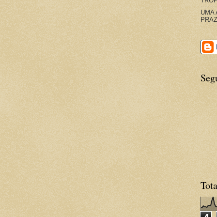
TROP
UMA 
PRAZ
Seg
Tota