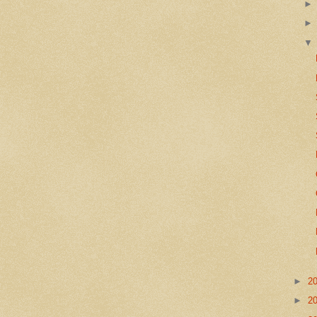
►
2
►
2