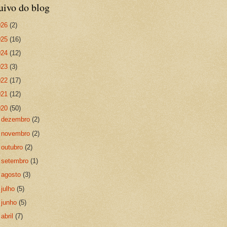
uivo do blog
026
(2)
025
(16)
024
(12)
023
(3)
022
(17)
021
(12)
020
(50)
►
dezembro
(2)
►
novembro
(2)
►
outubro
(2)
►
setembro
(1)
►
agosto
(3)
►
julho
(5)
►
junho
(5)
►
abril
(7)