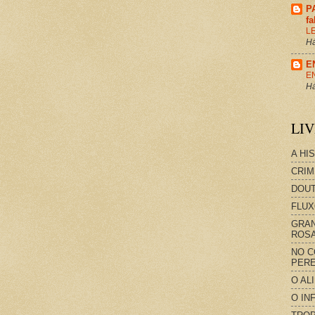
P
f
L
Há
E
E
Há
LI
A HI
CRIM
DOUT
FLUX
GRAN
ROS
NO C
PERE
O AL
O IN