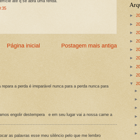
erfície até q se abra uma fenda.
Arq
0:35
►
2
►
2
►
2
►
2
Página inicial
Postagem mais antiga
►
2
►
2
►
2
►
2
▼
2
a repara a perda é irreparável nunca para a perda nunca para
amos engolir destempera e em seu lugar vai a nossa carne a
ocar as palavras esse meu silêncio pelo que me lembro