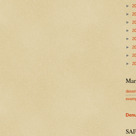
►
2
►
2
►
2
►
2
►
2
►
2
►
2
►
2
Mar
dese
exem
Denu
SA