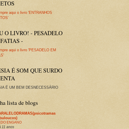
JETOS
U O LIVRO! - PESADELO
FATIAS -
ESIA É SOM QUE SURDO
VENTA
IA É UM BEM DESNECESSÁRIO
a lista de blogs
ARALELODRAMAS(psicotramas
abuloucos)
EDO ENGANO
 11 anos