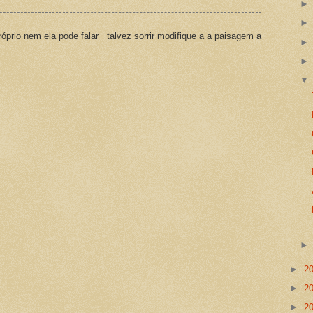
prio nem ela pode falar talvez sorrir modifique a a paisagem a
►
2
►
2
►
2