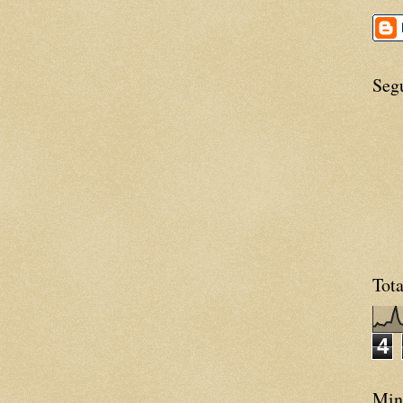
Seg
Tota
4
Minh