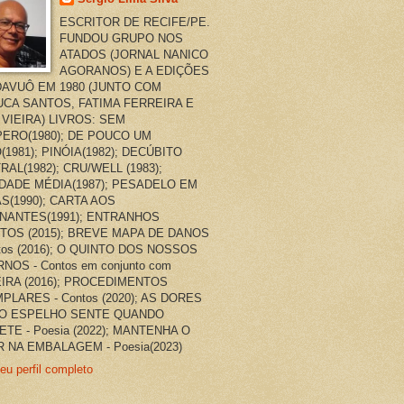
ESCRITOR DE RECIFE/PE.
FUNDOU GRUPO NOS
ATADOS (JORNAL NANICO
AGORANOS) E A EDIÇÕES
AVUÔ EM 1980 (JUNTO COM
CA SANTOS, FATIMA FERREIRA E
 VIEIRA) LIVROS: SEM
ERO(1980); DE POUCO UM
(1981); PINÓIA(1982); DECÚBITO
RAL(1982); CRU/WELL (1983);
DADE MÉDIA(1987); PESADELO EM
AS(1990); CARTA AOS
NANTES(1991); ENTRANHOS
TOS (2015); BREVE MAPA DE DANOS
ntos (2016); O QUINTO DOS NOSSOS
NOS - Contos em conjunto com
EIRA (2016); PROCEDIMENTOS
PLARES - Contos (2020); AS DORES
O ESPELHO SENTE QUANDO
ETE - Poesia (2022); MANTENHA O
 NA EMBALAGEM - Poesia(2023)
eu perfil completo