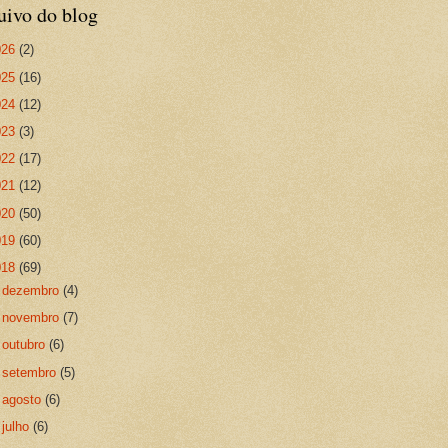
uivo do blog
026
(2)
025
(16)
024
(12)
023
(3)
022
(17)
021
(12)
020
(50)
019
(60)
018
(69)
►
dezembro
(4)
►
novembro
(7)
►
outubro
(6)
►
setembro
(5)
►
agosto
(6)
►
julho
(6)