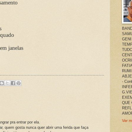
samento
s
BAND
SAMU
equado
GENI
TEMP
em janelas
TUDO
CENT
OCRI
FATI
RUMI
ABJE
- Co
INFER
G.VI
EXEM
QUE 
REFL
AMOR
Ver m
ngrar pra entrar por ela.
r, quem gosta nunca quer abrir uma ferida que faça