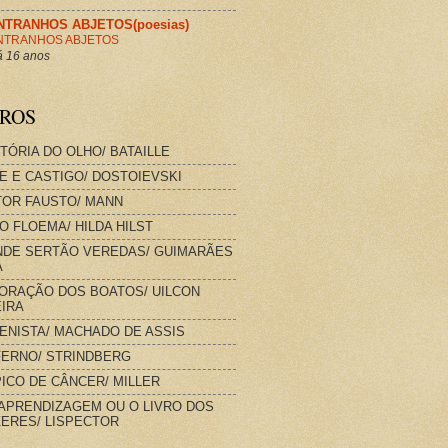
NTRANHOS ABJETOS(poesias)
NTRANHOS ABJETOS
 16 anos
VROS
STÓRIA DO OLHO/ BATAILLE
E E CASTIGO/ DOSTOIEVSKI
OR FAUSTO/ MANN
O FLOEMA/ HILDA HILST
DE SERTÃO VEREDAS/ GUIMARÃES
A
ORAÇÃO DOS BOATOS/ UILCON
IRA
IENISTA/ MACHADO DE ASSIS
FERNO/ STRINDBERG
ICO DE CÂNCER/ MILLER
APRENDIZAGEM OU O LIVRO DOS
ERES/ LISPECTOR