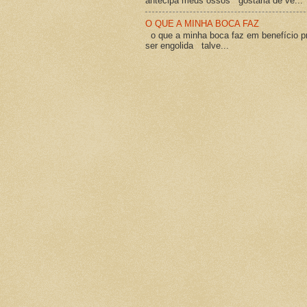
antecipa meus ossos gostaria de ve...
O QUE A MINHA BOCA FAZ
o que a minha boca faz em benefício pró
ser engolida talve...