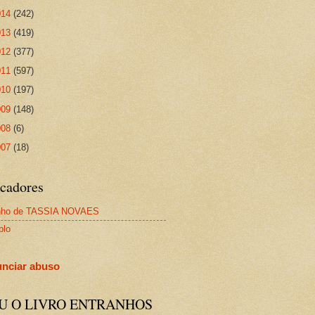
014
(242)
013
(419)
012
(377)
011
(597)
010
(197)
009
(148)
008
(6)
007
(18)
cadores
nho de TASSIA NOVAES
plo
nciar abuso
IU O LIVRO ENTRANHOS