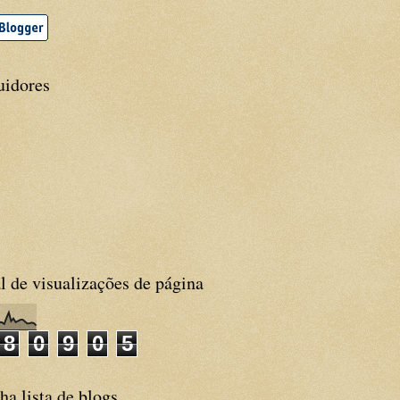
uidores
l de visualizações de página
8
0
9
0
5
a lista de blogs