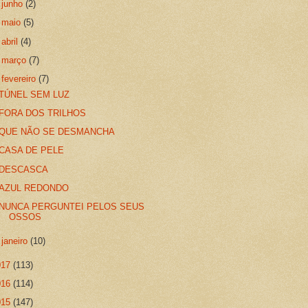
►
junho
(2)
►
maio
(5)
►
abril
(4)
►
março
(7)
▼
fevereiro
(7)
TÚNEL SEM LUZ
FORA DOS TRILHOS
QUE NÃO SE DESMANCHA
CASA DE PELE
DESCASCA
AZUL REDONDO
NUNCA PERGUNTEI PELOS SEUS
OSSOS
►
janeiro
(10)
017
(113)
016
(114)
015
(147)