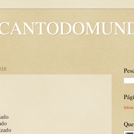
OCANTODOMUN
2018
Pesq
Pág
Início
sado
Que
ado
izado