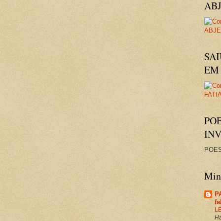
AB
SAI
EM 
PO
IN
POES
Minh
P
f
L
Há