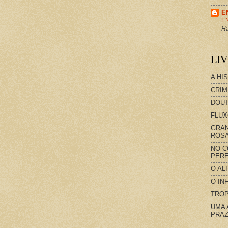
E
E
Há
LI
A HI
CRIM
DOUT
FLUX
GRAN
ROS
NO C
PERE
O AL
O IN
TROP
UMA 
PRAZ