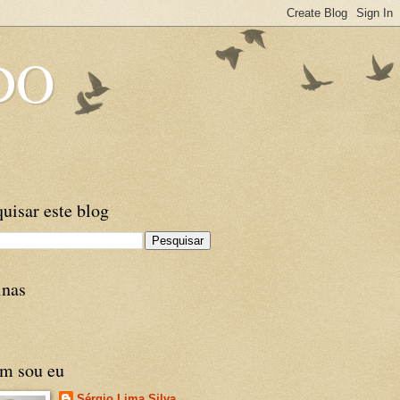
DO
uisar este blog
inas
m sou eu
Sérgio Lima Silva