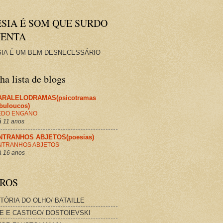
ESIA É SOM QUE SURDO
VENTA
IA É UM BEM DESNECESSÁRIO
a lista de blogs
ARALELODRAMAS(psicotramas
abuloucos)
EDO ENGANO
 11 anos
NTRANHOS ABJETOS(poesias)
NTRANHOS ABJETOS
 16 anos
VROS
STÓRIA DO OLHO/ BATAILLE
E E CASTIGO/ DOSTOIEVSKI