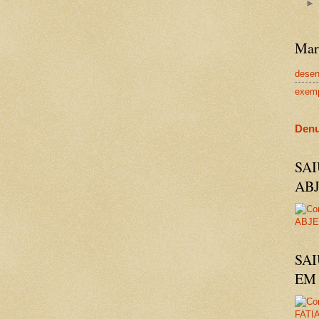
Mar
dese
exem
Denu
SA
AB
SAI
EM 