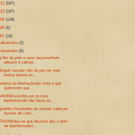
011
(597)
010
(197)
009
(148)
008
(6)
007
(18)
►
dezembro
(2)
▼
novembro
(6)
a flor da pele e seus laçosnenhum
arbusto é calmot...
ângulo rasodaí não dá pra ver meu
rostoa poesia es...
poema da libertaçãonão sinto o que
querosinto que ...
VANINAsuicidou-se no meu
banheiroonde não havia es...
guarda-chuvasobre as nossas cabeças
nuvens de conc...
FAXINAdeu-se que deusme deu o dom
da blasfêmiadecl...