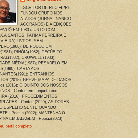
ESCRITOR DE RECIFE/PE.
FUNDOU GRUPO NOS
ATADOS (JORNAL NANICO
AGORANOS) E A EDIÇÕES
AVUÔ EM 1980 (JUNTO COM
CA SANTOS, FATIMA FERREIRA E
 VIEIRA) LIVROS: SEM
ERO(1980); DE POUCO UM
(1981); PINÓIA(1982); DECÚBITO
RAL(1982); CRU/WELL (1983);
DADE MÉDIA(1987); PESADELO EM
AS(1990); CARTA AOS
NANTES(1991); ENTRANHOS
TOS (2015); BREVE MAPA DE DANOS
ntos (2016); O QUINTO DOS NOSSOS
NOS - Contos em conjunto com
EIRA (2016); PROCEDIMENTOS
PLARES - Contos (2020); AS DORES
O ESPELHO SENTE QUANDO
ETE - Poesia (2022); MANTENHA O
 NA EMBALAGEM - Poesia(2023)
eu perfil completo