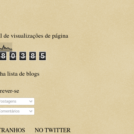
l de visualizações de página
8
0
3
8
5
a lista de blogs
rever-se
ostagens
omentários
TRANHOS
NO TWITTER