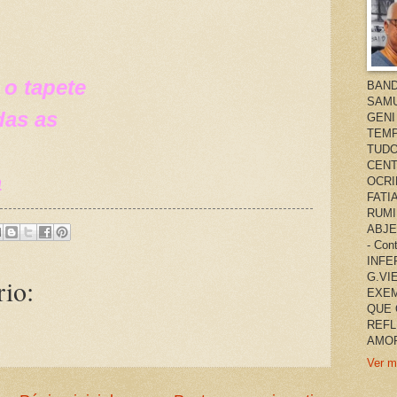
 o tapete
BAND
SAMU
das as
GENI
TEMP
TUDO
CENT
a
OCRI
FATI
RUMI
ABJE
- Co
INFER
G.VI
io:
EXEM
QUE 
REFL
AMOR
Ver m