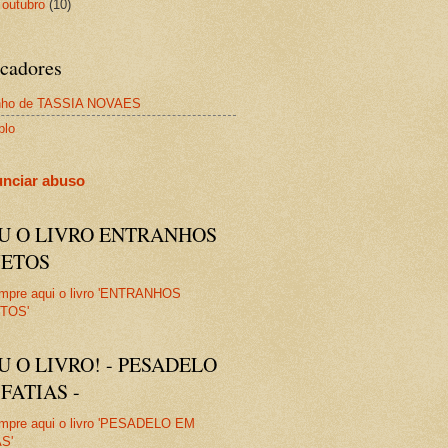
►
outubro
(10)
cadores
nho de TASSIA NOVAES
plo
nciar abuso
IU O LIVRO ENTRANHOS
JETOS
U O LIVRO! - PESADELO
FATIAS -