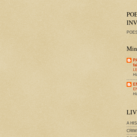
PO
IN
POES
Minh
P
f
L
Há
E
E
Há
LI
A HI
CRIM