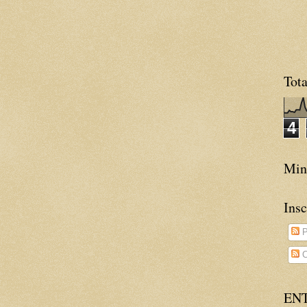
Tota
4
Minh
Insc
P
C
EN