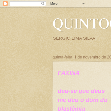
QUINT
SÉRGIO LIMA SILVA
quinta-feira, 1 de novembro de 2
FAXINA
deu-se que deus
me deu o dom da
blasfêmia