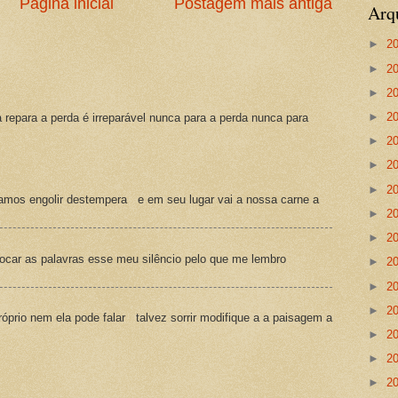
Página inicial
Postagem mais antiga
Arq
►
2
►
2
►
2
►
2
a repara a perda é irreparável nunca para a perda nunca para
►
2
►
2
►
2
amos engolir destempera e em seu lugar vai a nossa carne a
►
2
►
2
ocar as palavras esse meu silêncio pelo que me lembro
►
2
►
2
►
2
prio nem ela pode falar talvez sorrir modifique a a paisagem a
►
2
►
2
►
2