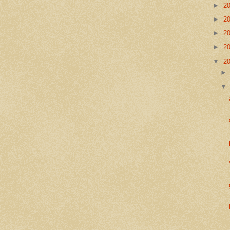
►
2
►
2
►
2
►
2
▼
2