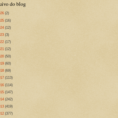
uivo do blog
026
(2)
025
(16)
024
(12)
023
(3)
022
(17)
021
(12)
020
(50)
019
(60)
018
(69)
017
(113)
016
(114)
015
(147)
014
(242)
013
(419)
012
(377)