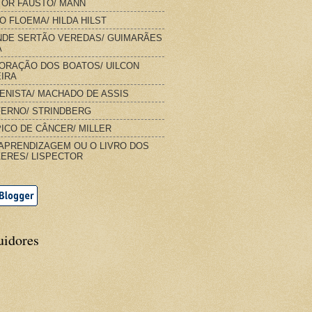
OR FAUSTO/ MANN
O FLOEMA/ HILDA HILST
DE SERTÃO VEREDAS/ GUIMARÃES
A
ORAÇÃO DOS BOATOS/ UILCON
IRA
IENISTA/ MACHADO DE ASSIS
FERNO/ STRINDBERG
ICO DE CÂNCER/ MILLER
APRENDIZAGEM OU O LIVRO DOS
ERES/ LISPECTOR
uidores