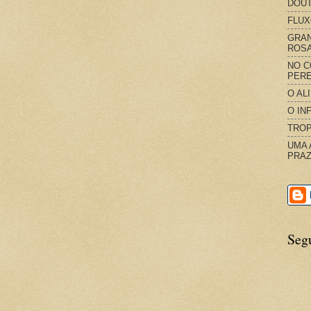
DOUT
FLUX
GRAN
ROS
NO C
PERE
O AL
O IN
TROP
UMA 
PRAZ
Seg