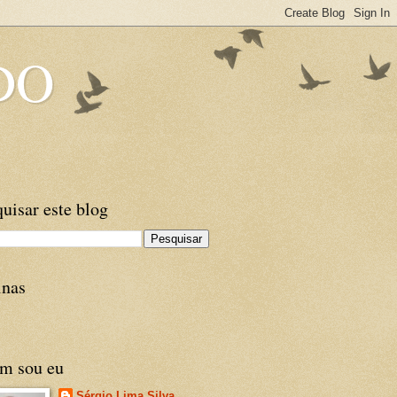
DO
uisar este blog
inas
m sou eu
Sérgio Lima Silva