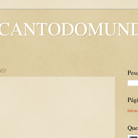
OCANTODOMUN
007
Pesq
Pág
Início
Que