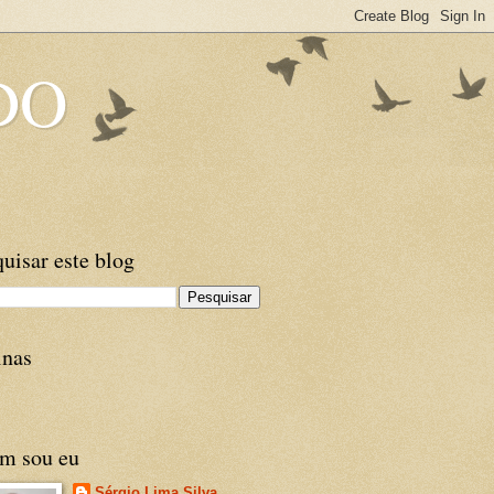
DO
uisar este blog
inas
m sou eu
Sérgio Lima Silva