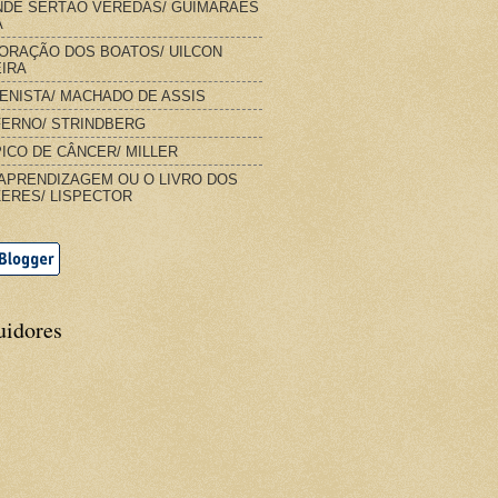
DE SERTÃO VEREDAS/ GUIMARÃES
A
ORAÇÃO DOS BOATOS/ UILCON
IRA
IENISTA/ MACHADO DE ASSIS
FERNO/ STRINDBERG
ICO DE CÂNCER/ MILLER
APRENDIZAGEM OU O LIVRO DOS
ERES/ LISPECTOR
uidores