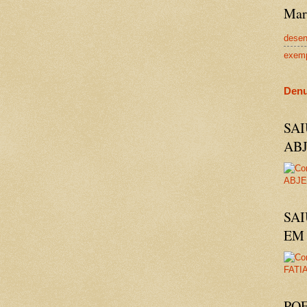
Mar
dese
exem
Denu
SA
AB
SAI
EM 
PO