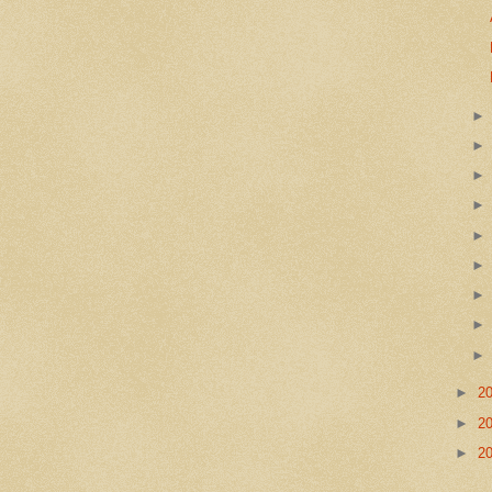
►
2
►
2
►
2