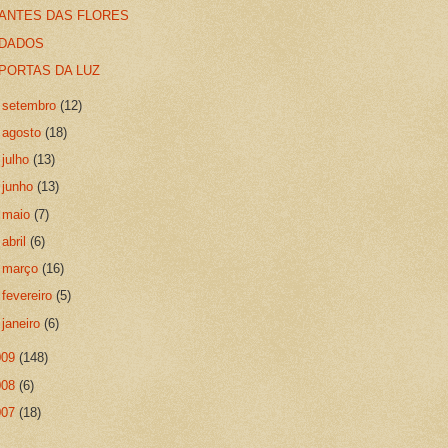
ANTES DAS FLORES
DADOS
PORTAS DA LUZ
►
setembro
(12)
►
agosto
(18)
►
julho
(13)
►
junho
(13)
►
maio
(7)
►
abril
(6)
►
março
(16)
►
fevereiro
(5)
►
janeiro
(6)
009
(148)
008
(6)
007
(18)