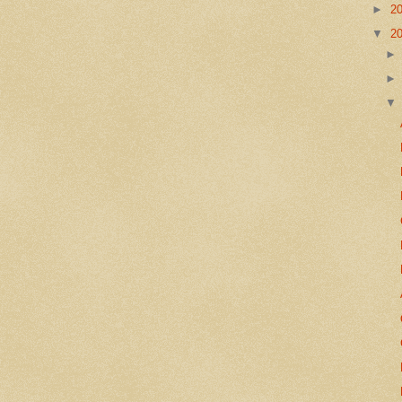
►
2
▼
2