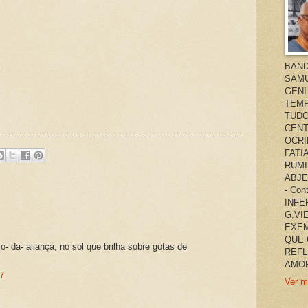
BAND
SAMU
GENI
TEMP
TUDO
CENT
OCRI
FATI
RUMI
ABJE
- Co
INFER
G.VI
EXEM
QUE 
- da- aliança, no sol que brilha sobre gotas de
REFL
AMOR
7
Ver m