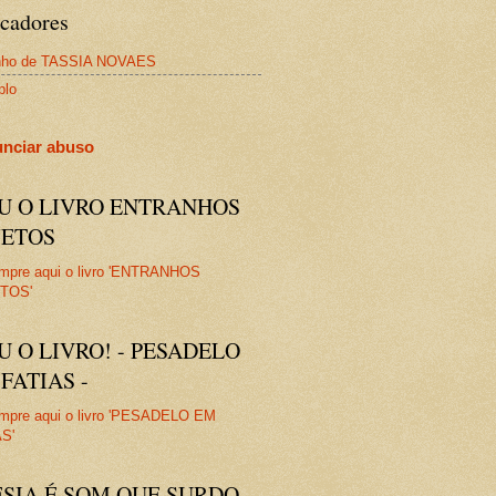
cadores
nho de TASSIA NOVAES
plo
nciar abuso
IU O LIVRO ENTRANHOS
JETOS
U O LIVRO! - PESADELO
FATIAS -
ESIA É SOM QUE SURDO