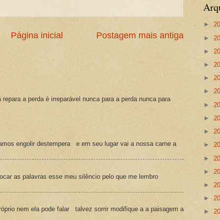
Arq
►
2
Página inicial
Postagem mais antiga
►
2
►
2
►
2
►
2
►
2
a repara a perda é irreparável nunca para a perda nunca para
►
2
►
2
►
2
amos engolir destempera e em seu lugar vai a nossa carne a
►
2
►
2
►
2
ocar as palavras esse meu silêncio pelo que me lembro
►
2
►
2
prio nem ela pode falar talvez sorrir modifique a a paisagem a
►
2