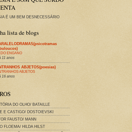
VENTA
IA É UM BEM DESNECESSÁRIO
a lista de blogs
ARALELODRAMAS(psicotramas
abuloucos)
EDO ENGANO
 11 anos
NTRANHOS ABJETOS(poesias)
NTRANHOS ABJETOS
 16 anos
VROS
STÓRIA DO OLHO/ BATAILLE
E E CASTIGO/ DOSTOIEVSKI
OR FAUSTO/ MANN
O FLOEMA/ HILDA HILST