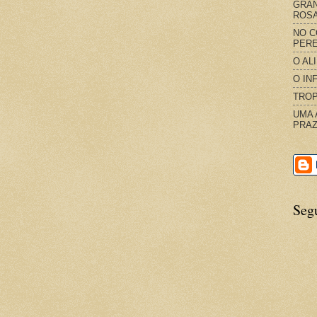
GRAN
ROS
NO C
PERE
O AL
O IN
TROP
UMA 
PRAZ
Seg