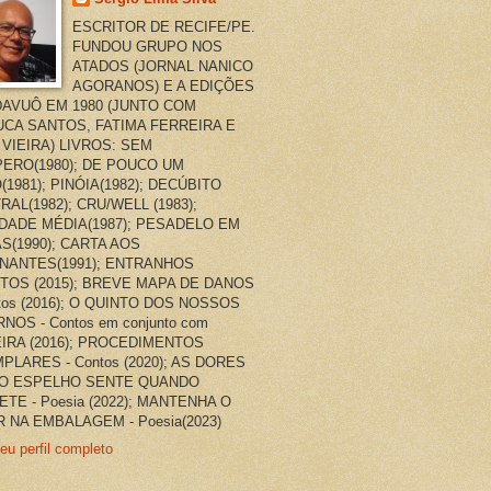
ESCRITOR DE RECIFE/PE.
FUNDOU GRUPO NOS
ATADOS (JORNAL NANICO
AGORANOS) E A EDIÇÕES
AVUÔ EM 1980 (JUNTO COM
CA SANTOS, FATIMA FERREIRA E
 VIEIRA) LIVROS: SEM
ERO(1980); DE POUCO UM
(1981); PINÓIA(1982); DECÚBITO
RAL(1982); CRU/WELL (1983);
DADE MÉDIA(1987); PESADELO EM
AS(1990); CARTA AOS
NANTES(1991); ENTRANHOS
TOS (2015); BREVE MAPA DE DANOS
ntos (2016); O QUINTO DOS NOSSOS
NOS - Contos em conjunto com
EIRA (2016); PROCEDIMENTOS
PLARES - Contos (2020); AS DORES
O ESPELHO SENTE QUANDO
ETE - Poesia (2022); MANTENHA O
 NA EMBALAGEM - Poesia(2023)
eu perfil completo