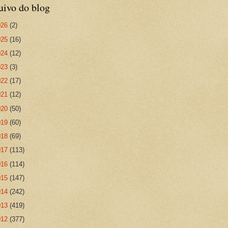
uivo do blog
026
(2)
025
(16)
024
(12)
023
(3)
022
(17)
021
(12)
020
(50)
019
(60)
018
(69)
017
(113)
016
(114)
015
(147)
014
(242)
013
(419)
012
(377)