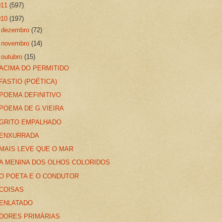
011
(597)
010
(197)
►
dezembro
(72)
►
novembro
(14)
▼
outubro
(15)
ACIMA DO PERMITIDO
FASTIO (POÉTICA)
POEMA DEFINITIVO
POEMA DE G.VIEIRA
GRITO EMPALHADO
ENXURRADA
MAIS LEVE QUE O MAR
A MENINA DOS OLHOS COLORIDOS
O POETA E O CONDUTOR
COISAS
ENLATADO
DORES PRIMÁRIAS