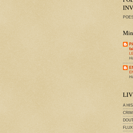
IN
POES
Minh
P
f
L
Há
E
E
Há
LI
A HI
CRIM
DOUT
FLUX