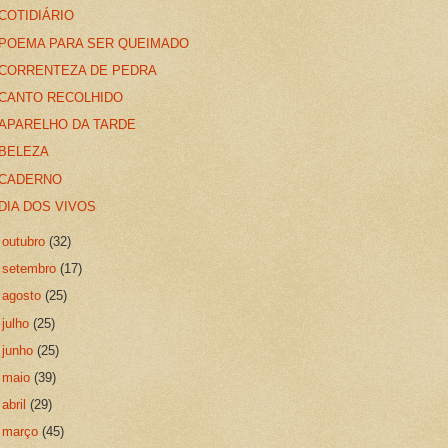
COTIDIÁRIO
POEMA PARA SER QUEIMADO
CORRENTEZA DE PEDRA
CANTO RECOLHIDO
APARELHO DA TARDE
BELEZA
CADERNO
DIA DOS VIVOS
►
outubro
(32)
►
setembro
(17)
►
agosto
(25)
►
julho
(25)
►
junho
(25)
►
maio
(39)
►
abril
(29)
►
março
(45)