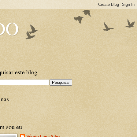
DO
uisar este blog
inas
m sou eu
Sérgio Lima Silva