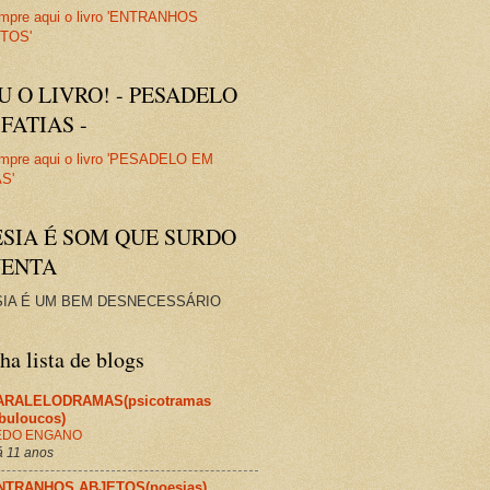
U O LIVRO! - PESADELO
FATIAS -
ESIA É SOM QUE SURDO
VENTA
IA É UM BEM DESNECESSÁRIO
a lista de blogs
ARALELODRAMAS(psicotramas
abuloucos)
EDO ENGANO
 11 anos
NTRANHOS ABJETOS(poesias)