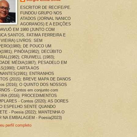
ESCRITOR DE RECIFE/PE.
FUNDOU GRUPO NOS
ATADOS (JORNAL NANICO
AGORANOS) E A EDIÇÕES
AVUÔ EM 1980 (JUNTO COM
CA SANTOS, FATIMA FERREIRA E
 VIEIRA) LIVROS: SEM
ERO(1980); DE POUCO UM
(1981); PINÓIA(1982); DECÚBITO
RAL(1982); CRU/WELL (1983);
DADE MÉDIA(1987); PESADELO EM
AS(1990); CARTA AOS
NANTES(1991); ENTRANHOS
TOS (2015); BREVE MAPA DE DANOS
ntos (2016); O QUINTO DOS NOSSOS
NOS - Contos em conjunto com
EIRA (2016); PROCEDIMENTOS
PLARES - Contos (2020); AS DORES
O ESPELHO SENTE QUANDO
ETE - Poesia (2022); MANTENHA O
 NA EMBALAGEM - Poesia(2023)
eu perfil completo