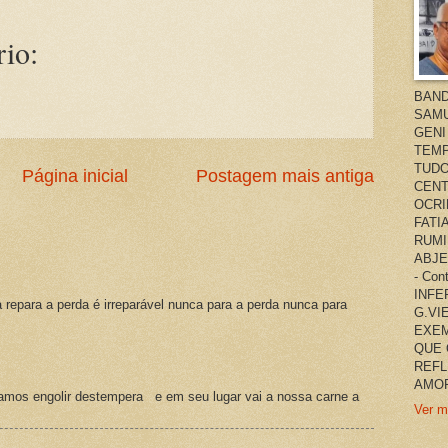
io:
BAND
SAMU
GENI
TEMP
TUDO
Página inicial
Postagem mais antiga
CENT
OCRI
FATI
RUMI
ABJE
- Co
INFER
a repara a perda é irreparável nunca para a perda nunca para
G.VI
EXEM
QUE 
REFL
AMOR
amos engolir destempera e em seu lugar vai a nossa carne a
Ver m