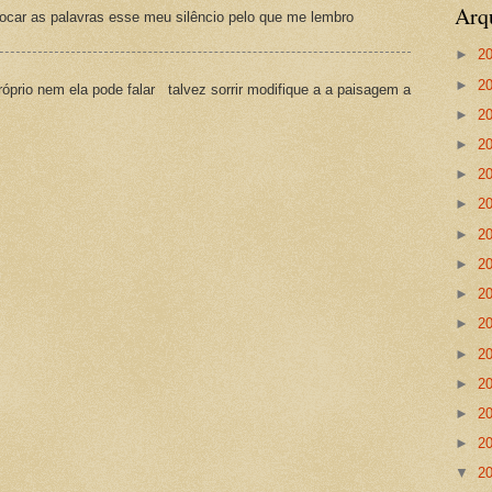
Arq
ocar as palavras esse meu silêncio pelo que me lembro
►
2
►
2
prio nem ela pode falar talvez sorrir modifique a a paisagem a
►
2
►
2
►
2
►
2
►
2
►
2
►
2
►
2
►
2
►
2
►
2
►
2
▼
2