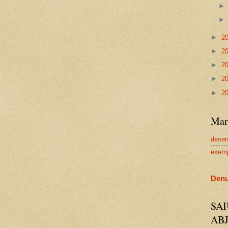
►
2
►
2
►
2
►
2
►
2
Mar
dese
exem
Denu
SA
AB