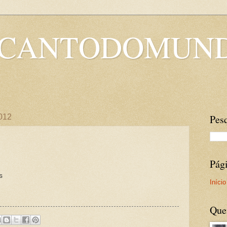
OCANTODOMUN
2012
Pesq
Pág
s
Início
Que