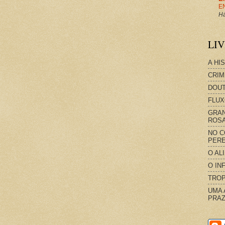
E
Há
LI
A HI
CRIM
DOUT
FLUX
GRAN
ROS
NO C
PERE
O AL
O IN
TROP
UMA 
PRAZ