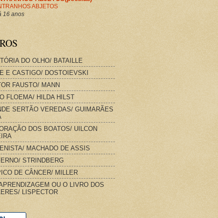
NTRANHOS ABJETOS
 16 anos
VROS
STÓRIA DO OLHO/ BATAILLE
E E CASTIGO/ DOSTOIEVSKI
OR FAUSTO/ MANN
O FLOEMA/ HILDA HILST
DE SERTÃO VEREDAS/ GUIMARÃES
A
ORAÇÃO DOS BOATOS/ UILCON
IRA
IENISTA/ MACHADO DE ASSIS
FERNO/ STRINDBERG
ICO DE CÂNCER/ MILLER
APRENDIZAGEM OU O LIVRO DOS
ERES/ LISPECTOR