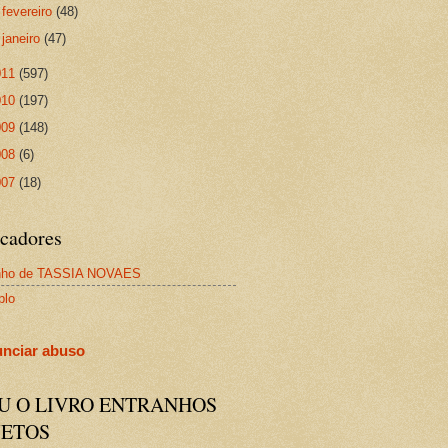
►
fevereiro
(48)
►
janeiro
(47)
011
(597)
010
(197)
009
(148)
008
(6)
007
(18)
cadores
nho de TASSIA NOVAES
plo
nciar abuso
IU O LIVRO ENTRANHOS
JETOS