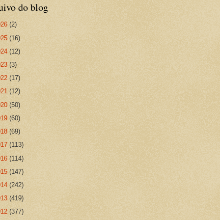
uivo do blog
026
(2)
025
(16)
024
(12)
023
(3)
022
(17)
021
(12)
020
(50)
019
(60)
018
(69)
017
(113)
016
(114)
015
(147)
014
(242)
013
(419)
012
(377)