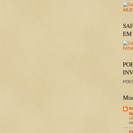
SAI
EM 
PO
IN
POES
Minh
P
f
L
Há
E