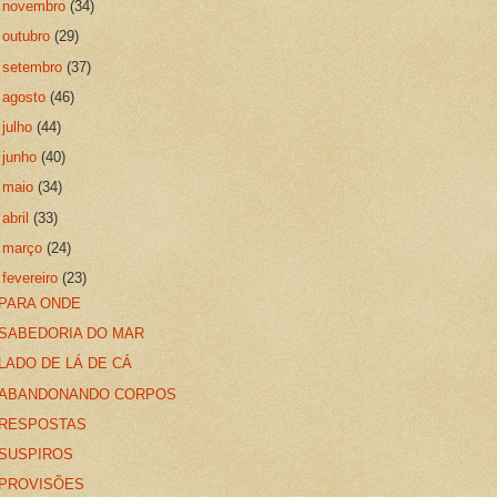
►
novembro
(34)
►
outubro
(29)
►
setembro
(37)
►
agosto
(46)
►
julho
(44)
►
junho
(40)
►
maio
(34)
►
abril
(33)
►
março
(24)
▼
fevereiro
(23)
PARA ONDE
SABEDORIA DO MAR
LADO DE LÁ DE CÁ
ABANDONANDO CORPOS
RESPOSTAS
SUSPIROS
PROVISÕES