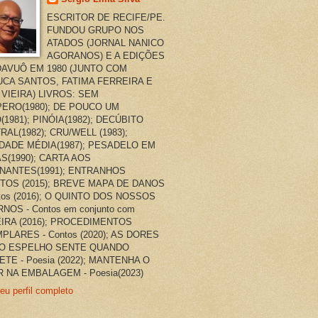
ESCRITOR DE RECIFE/PE.
FUNDOU GRUPO NOS
ATADOS (JORNAL NANICO
AGORANOS) E A EDIÇÕES
AVUÔ EM 1980 (JUNTO COM
CA SANTOS, FATIMA FERREIRA E
 VIEIRA) LIVROS: SEM
ERO(1980); DE POUCO UM
(1981); PINÓIA(1982); DECÚBITO
RAL(1982); CRU/WELL (1983);
DADE MÉDIA(1987); PESADELO EM
AS(1990); CARTA AOS
NANTES(1991); ENTRANHOS
TOS (2015); BREVE MAPA DE DANOS
ntos (2016); O QUINTO DOS NOSSOS
NOS - Contos em conjunto com
EIRA (2016); PROCEDIMENTOS
PLARES - Contos (2020); AS DORES
O ESPELHO SENTE QUANDO
ETE - Poesia (2022); MANTENHA O
 NA EMBALAGEM - Poesia(2023)
eu perfil completo