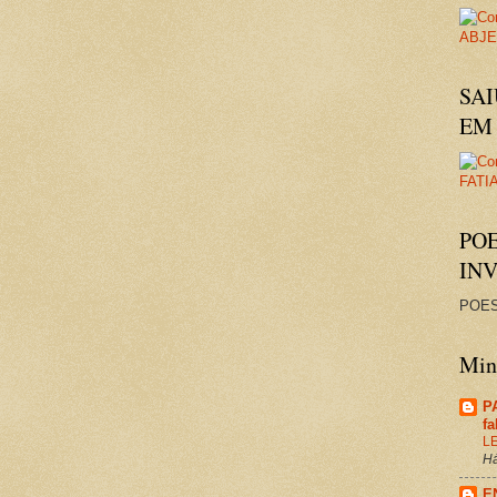
SAI
EM 
PO
IN
POES
Minh
P
f
L
Há
E