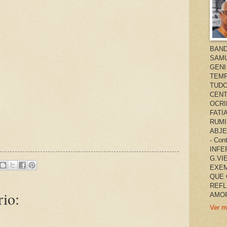
BAND
SAMU
GENI
TEMP
TUDO
CENT
OCRI
FATI
RUMI
ABJE
- Co
INFER
G.VI
EXEM
QUE 
REFL
io:
AMOR
Ver m