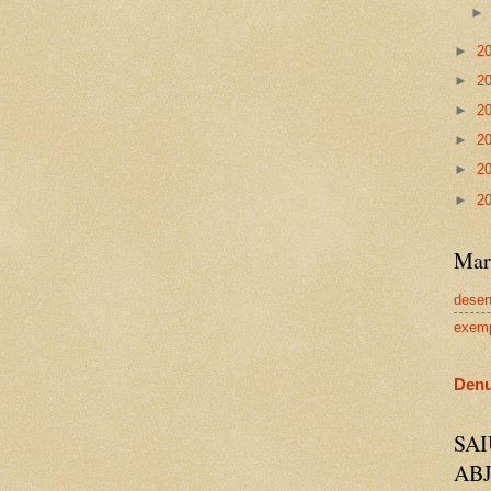
►
2
►
2
►
2
►
2
►
2
►
2
Mar
dese
exem
Denu
SA
AB