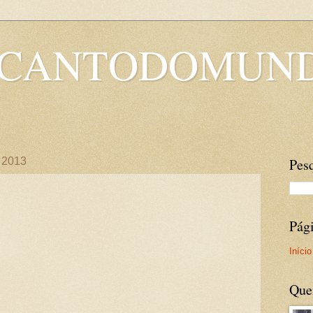
OCANTODOMUN
e 2013
Pesq
Pág
Início
Que