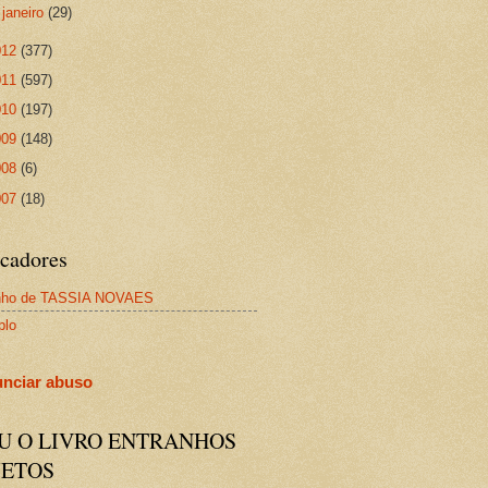
►
janeiro
(29)
012
(377)
011
(597)
010
(197)
009
(148)
008
(6)
007
(18)
cadores
nho de TASSIA NOVAES
plo
nciar abuso
IU O LIVRO ENTRANHOS
JETOS