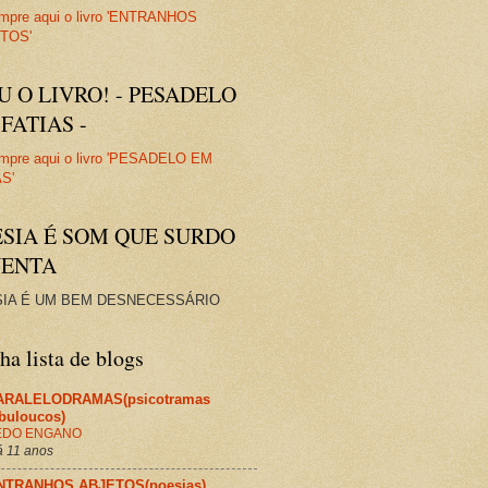
U O LIVRO! - PESADELO
FATIAS -
ESIA É SOM QUE SURDO
VENTA
IA É UM BEM DESNECESSÁRIO
a lista de blogs
ARALELODRAMAS(psicotramas
abuloucos)
EDO ENGANO
 11 anos
NTRANHOS ABJETOS(poesias)