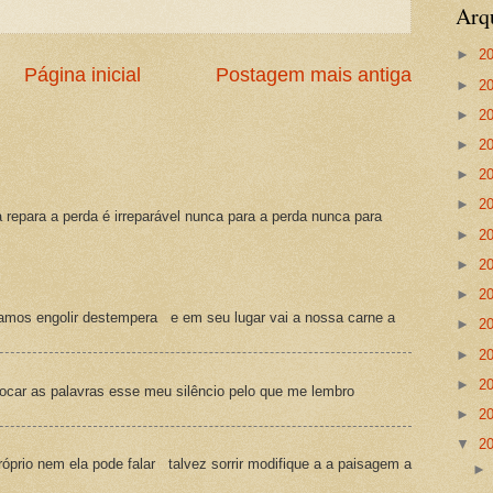
Arq
►
2
Página inicial
Postagem mais antiga
►
2
►
2
►
2
►
2
►
2
a repara a perda é irreparável nunca para a perda nunca para
►
2
►
2
►
2
amos engolir destempera e em seu lugar vai a nossa carne a
►
2
►
2
►
2
ocar as palavras esse meu silêncio pelo que me lembro
►
2
▼
2
prio nem ela pode falar talvez sorrir modifique a a paisagem a