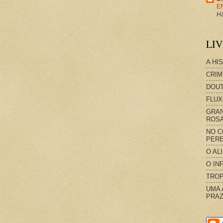
E
Há
LI
A HI
CRIM
DOUT
FLUX
GRAN
ROS
NO C
PERE
O AL
O IN
TROP
UMA 
PRAZ