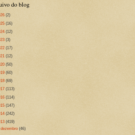
uivo do blog
026
(2)
025
(16)
024
(12)
023
(3)
022
(17)
021
(12)
020
(50)
019
(60)
018
(69)
017
(113)
016
(114)
015
(147)
014
(242)
013
(419)
►
dezembro
(46)