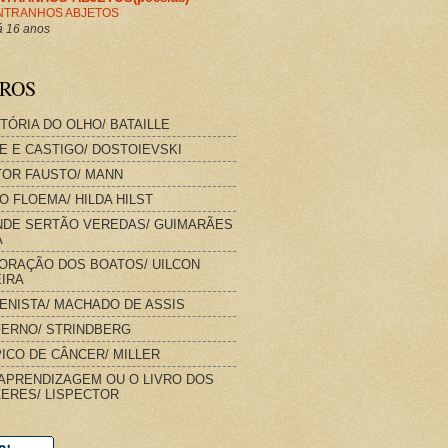
NTRANHOS ABJETOS
 16 anos
VROS
STÓRIA DO OLHO/ BATAILLE
E E CASTIGO/ DOSTOIEVSKI
OR FAUSTO/ MANN
O FLOEMA/ HILDA HILST
DE SERTÃO VEREDAS/ GUIMARÃES
A
ORAÇÃO DOS BOATOS/ UILCON
IRA
IENISTA/ MACHADO DE ASSIS
FERNO/ STRINDBERG
ICO DE CÂNCER/ MILLER
APRENDIZAGEM OU O LIVRO DOS
ERES/ LISPECTOR