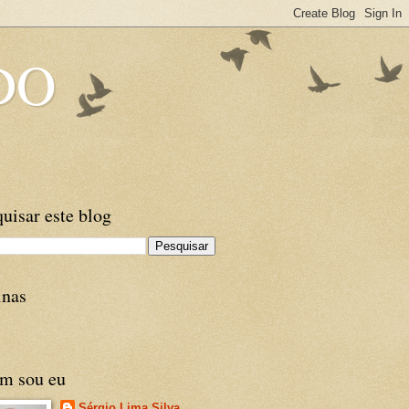
DO
uisar este blog
inas
m sou eu
Sérgio Lima Silva