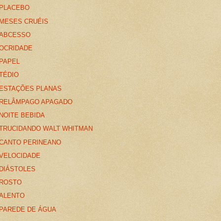
PLACEBO
MESES CRUÉIS
ABCESSO
OCRIDADE
PAPEL
TÉDIO
ESTAÇÕES PLANAS
RELÂMPAGO APAGADO
NOITE BEBIDA
TRUCIDANDO WALT WHITMAN
CANTO PERINEANO
VELOCIDADE
DIÁSTOLES
ROSTO
ALENTO
PAREDE DE ÁGUA