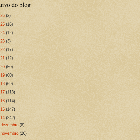
uivo do blog
026
(2)
025
(16)
024
(12)
023
(3)
022
(17)
021
(12)
020
(50)
019
(60)
018
(69)
017
(113)
016
(114)
015
(147)
014
(242)
►
dezembro
(8)
►
novembro
(26)