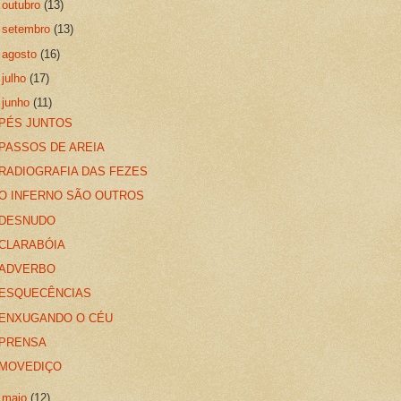
►
outubro
(13)
►
setembro
(13)
►
agosto
(16)
►
julho
(17)
▼
junho
(11)
PÉS JUNTOS
PASSOS DE AREIA
RADIOGRAFIA DAS FEZES
O INFERNO SÃO OUTROS
DESNUDO
CLARABÓIA
ADVERBO
ESQUECÊNCIAS
ENXUGANDO O CÉU
PRENSA
MOVEDIÇO
►
maio
(12)