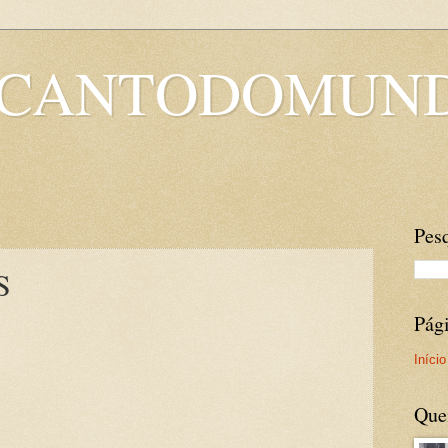
OCANTODOMUN
Pesq
S
Pág
Início
Que