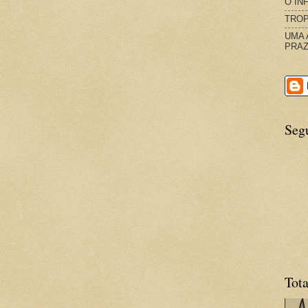
O IN
TROP
UMA 
PRAZ
Seg
Tota