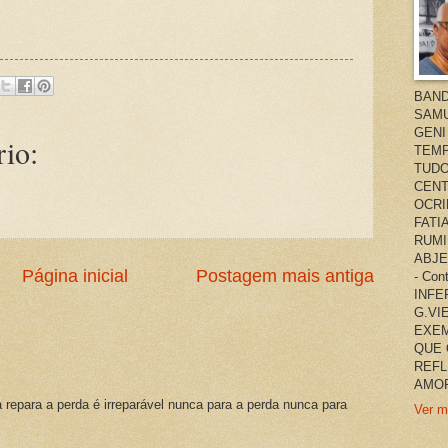
BAND
SAMU
GENI
io:
TEMP
TUDO
CENT
OCRI
FATI
RUMI
ABJE
Página inicial
Postagem mais antiga
- Co
INFER
G.VI
EXEM
QUE 
REFL
AMOR
a repara a perda é irreparável nunca para a perda nunca para
Ver m