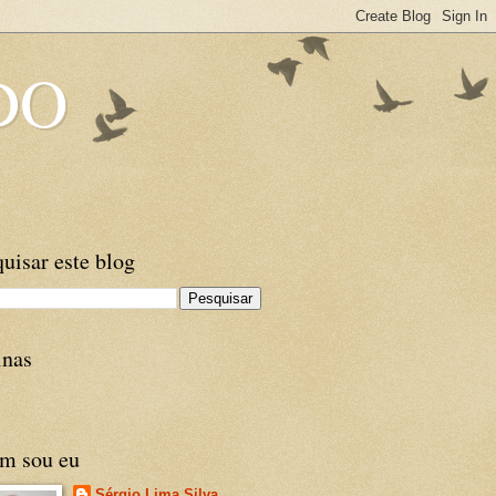
DO
uisar este blog
inas
m sou eu
Sérgio Lima Silva