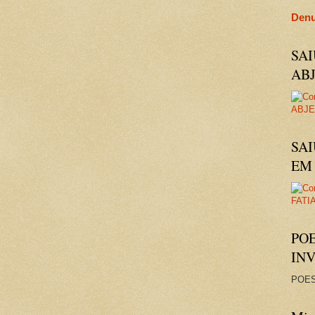
Denu
SA
AB
SAI
EM 
PO
IN
POES