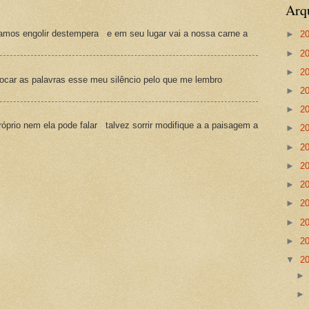
Arq
amos engolir destempera e em seu lugar vai a nossa carne a
►
2
►
2
►
2
ocar as palavras esse meu silêncio pelo que me lembro
►
2
►
2
prio nem ela pode falar talvez sorrir modifique a a paisagem a
►
2
►
2
►
2
►
2
►
2
►
2
►
2
▼
2