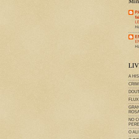
Minh
P
f
L
Há
E
E
Há
LI
A HI
CRIM
DOUT
FLUX
GRAN
ROS
NO C
PERE
O AL