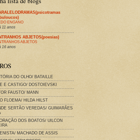
a lista de blogs
ARALELODRAMAS(psicotramas
abuloucos)
EDO ENGANO
 11 anos
NTRANHOS ABJETOS(poesias)
NTRANHOS ABJETOS
 16 anos
VROS
STÓRIA DO OLHO/ BATAILLE
E E CASTIGO/ DOSTOIEVSKI
OR FAUSTO/ MANN
O FLOEMA/ HILDA HILST
DE SERTÃO VEREDAS/ GUIMARÃES
A
ORAÇÃO DOS BOATOS/ UILCON
IRA
IENISTA/ MACHADO DE ASSIS