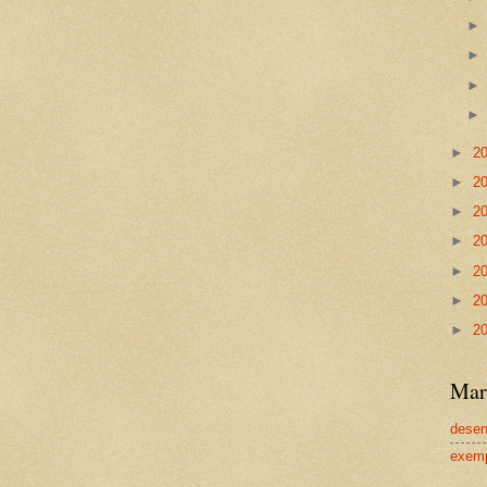
►
2
►
2
►
2
►
2
►
2
►
2
►
2
Mar
dese
exem