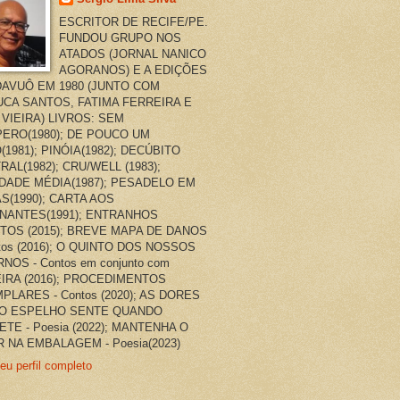
ESCRITOR DE RECIFE/PE.
FUNDOU GRUPO NOS
ATADOS (JORNAL NANICO
AGORANOS) E A EDIÇÕES
AVUÔ EM 1980 (JUNTO COM
CA SANTOS, FATIMA FERREIRA E
 VIEIRA) LIVROS: SEM
ERO(1980); DE POUCO UM
(1981); PINÓIA(1982); DECÚBITO
RAL(1982); CRU/WELL (1983);
DADE MÉDIA(1987); PESADELO EM
AS(1990); CARTA AOS
NANTES(1991); ENTRANHOS
TOS (2015); BREVE MAPA DE DANOS
ntos (2016); O QUINTO DOS NOSSOS
NOS - Contos em conjunto com
EIRA (2016); PROCEDIMENTOS
PLARES - Contos (2020); AS DORES
O ESPELHO SENTE QUANDO
ETE - Poesia (2022); MANTENHA O
 NA EMBALAGEM - Poesia(2023)
eu perfil completo