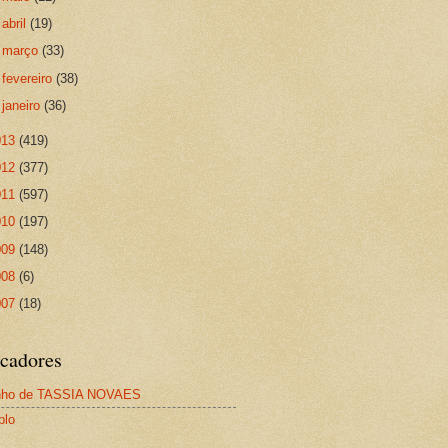
►
abril
(19)
►
março
(33)
►
fevereiro
(38)
►
janeiro
(36)
013
(419)
012
(377)
011
(597)
010
(197)
009
(148)
008
(6)
007
(18)
cadores
nho de TASSIA NOVAES
plo