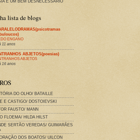
IA É UM BEM DESNECESSÁRIO
a lista de blogs
ARALELODRAMAS(psicotramas
abuloucos)
EDO ENGANO
 11 anos
NTRANHOS ABJETOS(poesias)
NTRANHOS ABJETOS
 16 anos
VROS
STÓRIA DO OLHO/ BATAILLE
E E CASTIGO/ DOSTOIEVSKI
OR FAUSTO/ MANN
O FLOEMA/ HILDA HILST
DE SERTÃO VEREDAS/ GUIMARÃES
A
ORAÇÃO DOS BOATOS/ UILCON