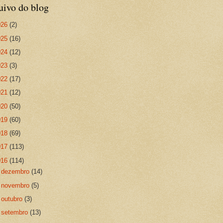
uivo do blog
026
(2)
025
(16)
024
(12)
023
(3)
022
(17)
021
(12)
020
(50)
019
(60)
018
(69)
017
(113)
016
(114)
►
dezembro
(14)
►
novembro
(5)
►
outubro
(3)
►
setembro
(13)