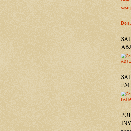
dese
exem
Denu
SA
AB
SAI
EM 
PO
IN