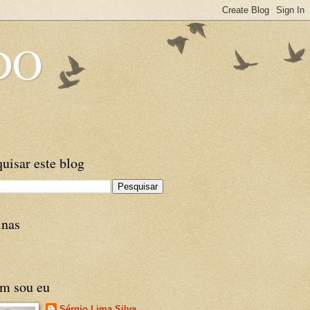
DO
uisar este blog
inas
m sou eu
Sérgio Lima Silva