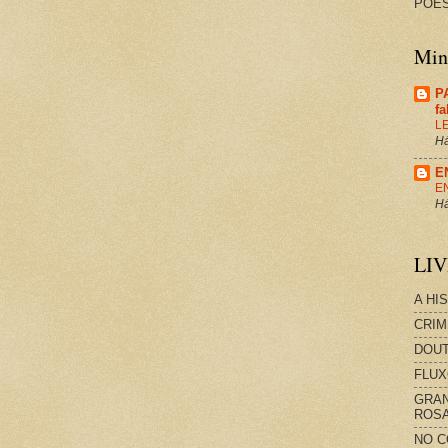
POES
Minh
P
f
L
Há
E
E
Há
LI
A HI
CRIM
DOUT
FLUX
GRAN
ROS
NO C