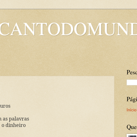
OCANTODOMUN
Pesq
Pág
muros
Início
 as palavras
 o dinheiro
Que