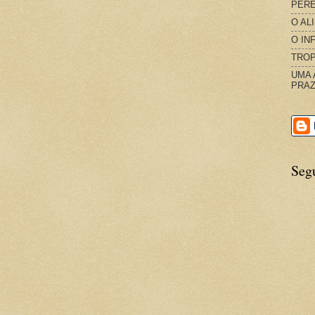
PERE
O AL
O IN
TROP
UMA 
PRAZ
Seg