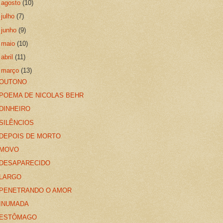
►
agosto
(10)
►
julho
(7)
►
junho
(9)
►
maio
(10)
►
abril
(11)
▼
março
(13)
OUTONO
POEMA DE NICOLAS BEHR
DINHEIRO
SILÊNCIOS
DEPOIS DE MORTO
MOVO
DESAPARECIDO
LARGO
PENETRANDO O AMOR
INUMADA
ESTÔMAGO