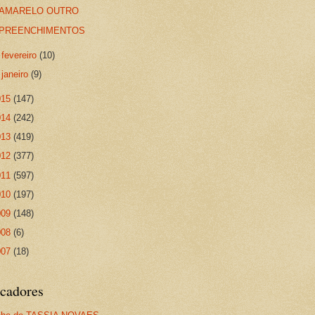
AMARELO OUTRO
PREENCHIMENTOS
►
fevereiro
(10)
►
janeiro
(9)
015
(147)
014
(242)
013
(419)
012
(377)
011
(597)
010
(197)
009
(148)
008
(6)
007
(18)
cadores