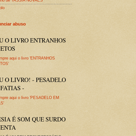
nho de TASSIA NOVAES
plo
nciar abuso
IU O LIVRO ENTRANHOS
JETOS
U O LIVRO! - PESADELO
FATIAS -
ESIA É SOM QUE SURDO
VENTA