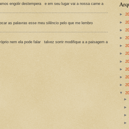
Arq
amos engolir destempera e em seu lugar vai a nossa carne a
►
2
►
2
ocar as palavras esse meu silêncio pelo que me lembro
►
2
►
2
prio nem ela pode falar talvez sorrir modifique a a paisagem a
►
2
►
2
►
2
►
2
►
2
►
2
▼
2