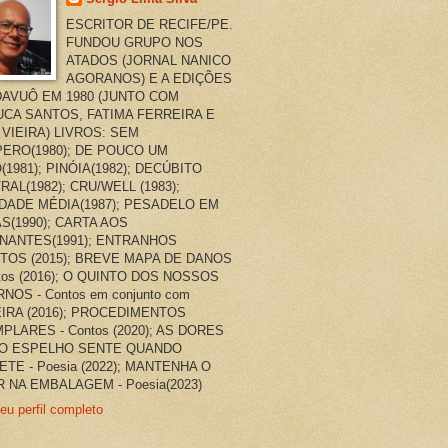
ESCRITOR DE RECIFE/PE.
FUNDOU GRUPO NOS
ATADOS (JORNAL NANICO
AGORANOS) E A EDIÇÕES
AVUÔ EM 1980 (JUNTO COM
CA SANTOS, FATIMA FERREIRA E
 VIEIRA) LIVROS: SEM
ERO(1980); DE POUCO UM
(1981); PINÓIA(1982); DECÚBITO
RAL(1982); CRU/WELL (1983);
DADE MÉDIA(1987); PESADELO EM
AS(1990); CARTA AOS
NANTES(1991); ENTRANHOS
TOS (2015); BREVE MAPA DE DANOS
ntos (2016); O QUINTO DOS NOSSOS
NOS - Contos em conjunto com
EIRA (2016); PROCEDIMENTOS
PLARES - Contos (2020); AS DORES
O ESPELHO SENTE QUANDO
ETE - Poesia (2022); MANTENHA O
 NA EMBALAGEM - Poesia(2023)
eu perfil completo