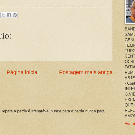
BAND
io:
SAMU
GENI
TEMP
TUDO
CENT
OCRI
FATI
Página inicial
Postagem mais antiga
RUMI
ABJE
- Co
INFER
G.VI
EXEM
QUE 
REFL
a repara a perda é irreparável nunca para a perda nunca para
AMOR
Ver m