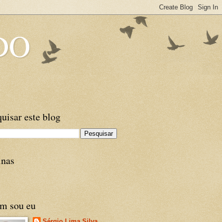
DO
uisar este blog
inas
m sou eu
Sérgio Lima Silva