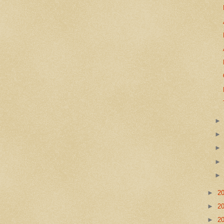
►
2
►
2
►
2