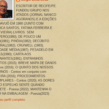
ESCRITOR DE RECIFE/PE.
FUNDOU GRUPO NOS
ATADOS (JORNAL NANICO
AGORANOS) E A EDIÇÕES
AVUÔ EM 1980 (JUNTO COM
CA SANTOS, FATIMA FERREIRA E
 VIEIRA) LIVROS: SEM
ERO(1980); DE POUCO UM
(1981); PINÓIA(1982); DECÚBITO
RAL(1982); CRU/WELL (1983);
DADE MÉDIA(1987); PESADELO EM
AS(1990); CARTA AOS
NANTES(1991); ENTRANHOS
TOS (2015); BREVE MAPA DE DANOS
ntos (2016); O QUINTO DOS NOSSOS
NOS - Contos em conjunto com
EIRA (2016); PROCEDIMENTOS
PLARES - Contos (2020); AS DORES
O ESPELHO SENTE QUANDO
ETE - Poesia (2022); MANTENHA O
 NA EMBALAGEM - Poesia(2023)
eu perfil completo