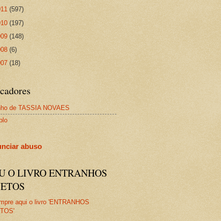
011
(597)
010
(197)
009
(148)
008
(6)
007
(18)
cadores
nho de TASSIA NOVAES
plo
nciar abuso
IU O LIVRO ENTRANHOS
JETOS