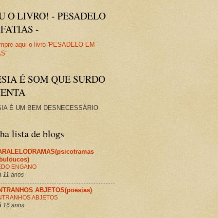
U O LIVRO! - PESADELO
FATIAS -
ESIA É SOM QUE SURDO
VENTA
IA É UM BEM DESNECESSÁRIO
a lista de blogs
ARALELODRAMAS(psicotramas
abuloucos)
EDO ENGANO
 11 anos
NTRANHOS ABJETOS(poesias)
NTRANHOS ABJETOS
 16 anos