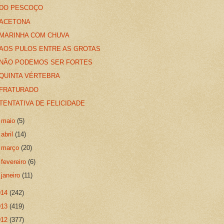
DO PESCOÇO
ACETONA
MARINHA COM CHUVA
AOS PULOS ENTRE AS GROTAS
NÃO PODEMOS SER FORTES
QUINTA VÉRTEBRA
FRATURADO
TENTATIVA DE FELICIDADE
►
maio
(5)
►
abril
(14)
►
março
(20)
►
fevereiro
(6)
►
janeiro
(11)
014
(242)
013
(419)
012
(377)