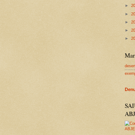
►
2
►
2
►
2
►
2
►
2
Mar
dese
exem
Denu
SA
AB