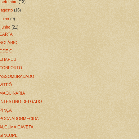
►
setembro
(13)
►
agosto
(16)
►
julho
(9)
▼
junho
(21)
CARTA
SOLÁRIO
ODE O
CHAPÉU
CONFORTO
ASSOMBRADADO
VITRÔ
MAQUINARIA
INTESTINO DELGADO
PINÇA
POÇA ADORMECIDA
ALGUMA GAVETA
SÍNCOPE