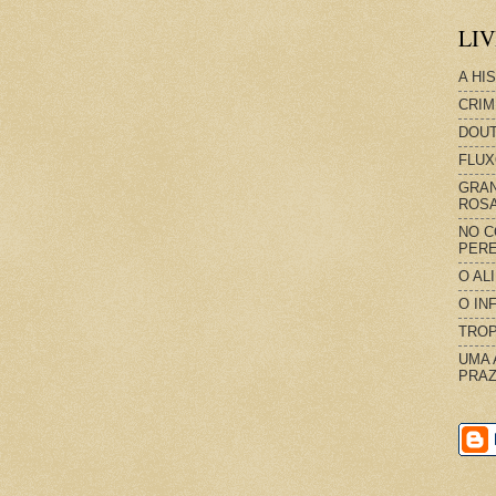
LI
A HI
CRIM
DOUT
FLUX
GRAN
ROS
NO C
PERE
O AL
O IN
TROP
UMA 
PRAZ