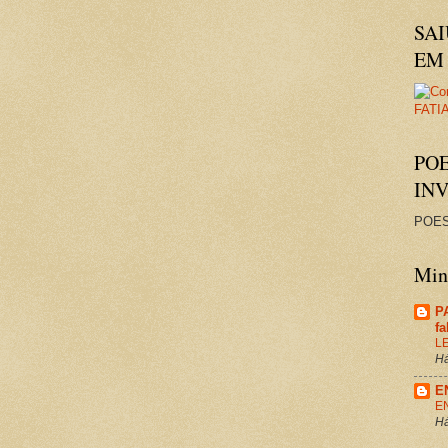
SAI
EM 
PO
IN
POES
Minh
P
f
L
Há
E
E
Há