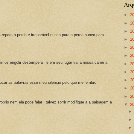
Arq
►
2
►
2
►
2
a repara a perda é irreparável nunca para a perda nunca para
►
2
►
2
►
2
amos engolir destempera e em seu lugar vai a nossa carne a
►
2
►
2
►
2
ocar as palavras esse meu silêncio pelo que me lembro
►
2
►
2
prio nem ela pode falar talvez sorrir modifique a a paisagem a
▼
2