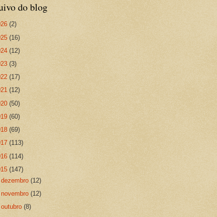
uivo do blog
026
(2)
025
(16)
024
(12)
023
(3)
022
(17)
021
(12)
020
(50)
019
(60)
018
(69)
017
(113)
016
(114)
015
(147)
►
dezembro
(12)
►
novembro
(12)
►
outubro
(8)