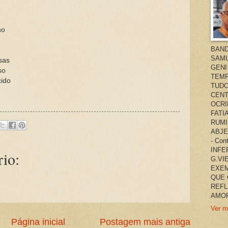
ho
BAND
SAMU
sas
GENI
so
TEMP
cido
TUDO
CENT
OCRI
FATI
RUMI
ABJE
- Co
INFER
io:
G.VI
EXEM
QUE 
REFL
AMOR
Ver m
Página inicial
Postagem mais antiga