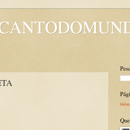
OCANTODOMUN
Pesq
ETA
Pág
Início
Que