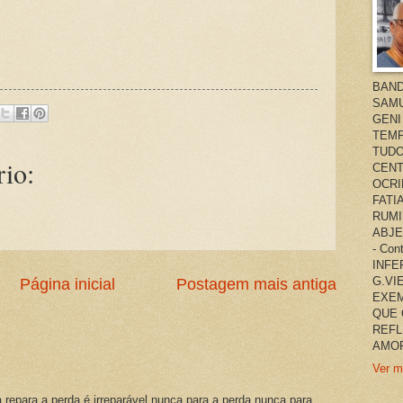
BAND
SAMU
GENI
TEMP
TUDO
io:
CENT
OCRI
FATI
RUMI
ABJE
- Co
INFER
G.VI
Página inicial
Postagem mais antiga
EXEM
QUE 
REFL
AMOR
Ver m
a repara a perda é irreparável nunca para a perda nunca para