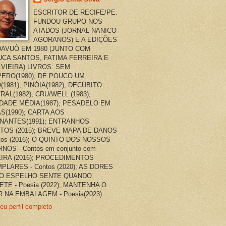
ESCRITOR DE RECIFE/PE.
FUNDOU GRUPO NOS
ATADOS (JORNAL NANICO
AGORANOS) E A EDIÇÕES
AVUÔ EM 1980 (JUNTO COM
CA SANTOS, FATIMA FERREIRA E
 VIEIRA) LIVROS: SEM
ERO(1980); DE POUCO UM
(1981); PINÓIA(1982); DECÚBITO
RAL(1982); CRU/WELL (1983);
DADE MÉDIA(1987); PESADELO EM
AS(1990); CARTA AOS
NANTES(1991); ENTRANHOS
TOS (2015); BREVE MAPA DE DANOS
ntos (2016); O QUINTO DOS NOSSOS
NOS - Contos em conjunto com
EIRA (2016); PROCEDIMENTOS
PLARES - Contos (2020); AS DORES
O ESPELHO SENTE QUANDO
ETE - Poesia (2022); MANTENHA O
 NA EMBALAGEM - Poesia(2023)
eu perfil completo