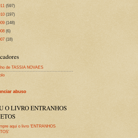
011
(597)
010
(197)
009
(148)
008
(6)
007
(18)
cadores
nho de TASSIA NOVAES
plo
nciar abuso
IU O LIVRO ENTRANHOS
JETOS