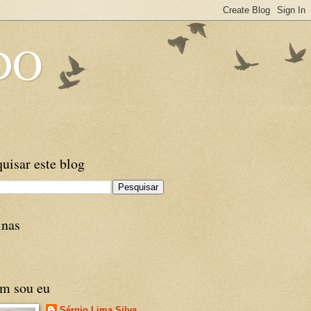
DO
uisar este blog
inas
m sou eu
Sérgio Lima Silva