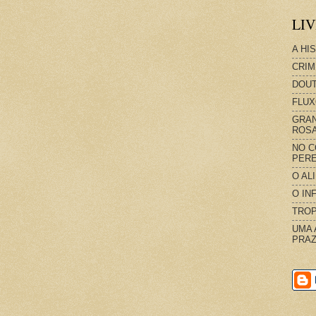
LI
A HI
CRIM
DOUT
FLUX
GRAN
ROS
NO C
PERE
O AL
O IN
TROP
UMA 
PRAZ