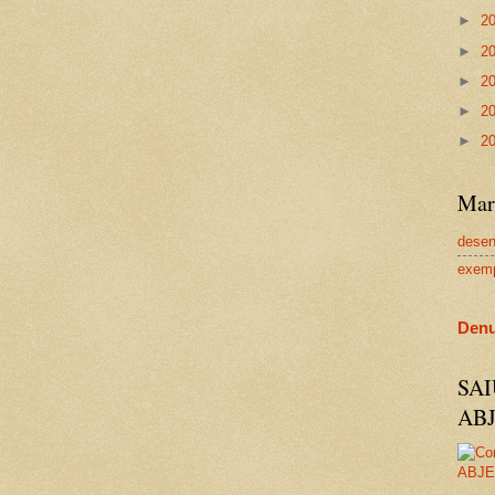
►
2
►
2
►
2
►
2
►
2
Mar
dese
exem
Denu
SA
AB