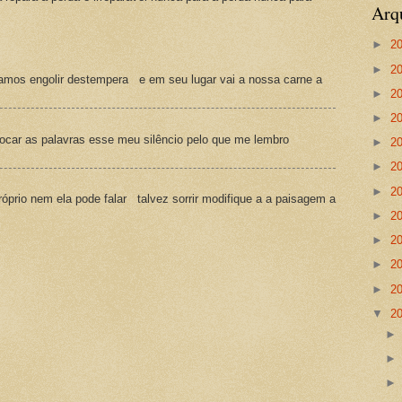
Arq
►
2
►
2
amos engolir destempera e em seu lugar vai a nossa carne a
►
2
►
2
ocar as palavras esse meu silêncio pelo que me lembro
►
2
►
2
►
2
prio nem ela pode falar talvez sorrir modifique a a paisagem a
►
2
►
2
►
2
►
2
▼
2