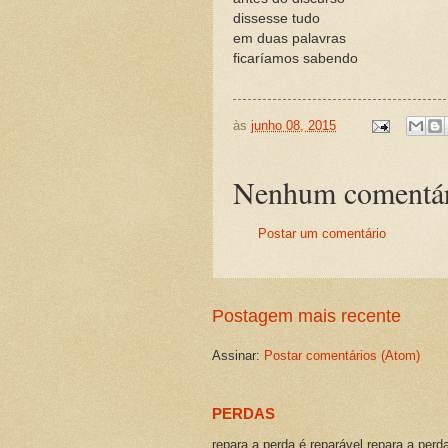
dissesse tudo
em duas palavras
ficaríamos sabendo
às
junho 08, 2015
Nenhum comentár
Postar um comentário
Postagem mais recente
Assinar:
Postar comentários (Atom)
PERDAS
repara a perda é reparável repara a perd