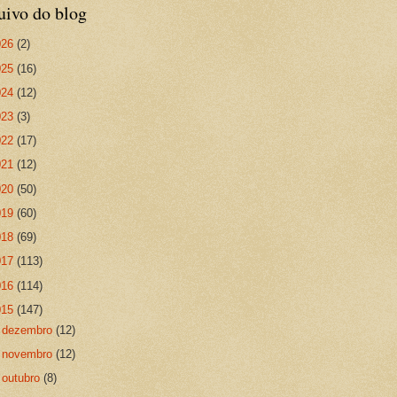
uivo do blog
026
(2)
025
(16)
024
(12)
023
(3)
022
(17)
021
(12)
020
(50)
019
(60)
018
(69)
017
(113)
016
(114)
015
(147)
►
dezembro
(12)
►
novembro
(12)
►
outubro
(8)