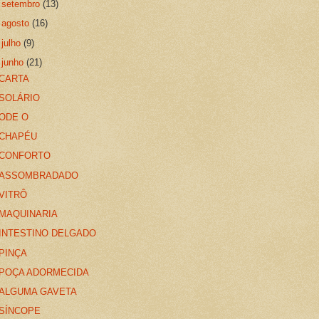
►
setembro
(13)
►
agosto
(16)
►
julho
(9)
▼
junho
(21)
CARTA
SOLÁRIO
ODE O
CHAPÉU
CONFORTO
ASSOMBRADADO
VITRÔ
MAQUINARIA
INTESTINO DELGADO
PINÇA
POÇA ADORMECIDA
ALGUMA GAVETA
SÍNCOPE