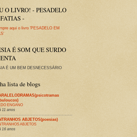
U O LIVRO! - PESADELO
FATIAS -
ESIA É SOM QUE SURDO
VENTA
IA É UM BEM DESNECESSÁRIO
a lista de blogs
ARALELODRAMAS(psicotramas
abuloucos)
EDO ENGANO
 11 anos
NTRANHOS ABJETOS(poesias)
NTRANHOS ABJETOS
 16 anos