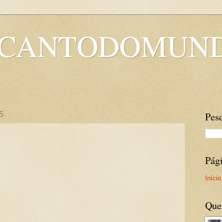
OCANTODOMUN
5
Pesq
Pág
Início
Que