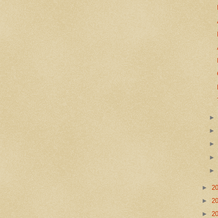
►
2
►
2
►
2