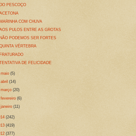
DO PESCOÇO
ACETONA
MARINHA COM CHUVA
AOS PULOS ENTRE AS GROTAS
NÃO PODEMOS SER FORTES
QUINTA VÉRTEBRA
FRATURADO
TENTATIVA DE FELICIDADE
►
maio
(5)
►
abril
(14)
►
março
(20)
►
fevereiro
(6)
►
janeiro
(11)
014
(242)
013
(419)
012
(377)