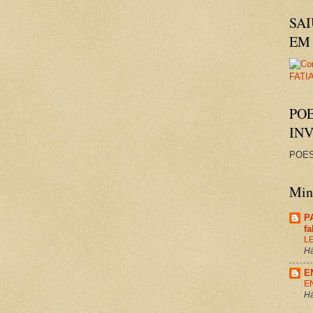
SAI
EM 
PO
IN
POES
Minh
P
f
L
Há
E
E
Há