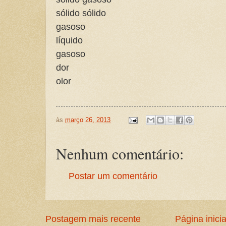
sólido sólido
gasoso
líquido
gasoso
dor
olor
às
março 26, 2013
Nenhum comentário:
Postar um comentário
Postagem mais recente
Página inicia