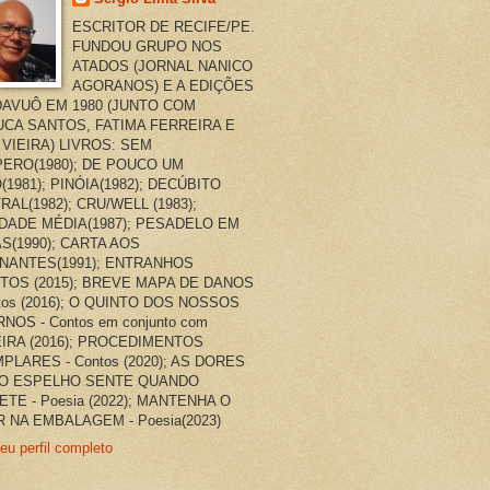
ESCRITOR DE RECIFE/PE.
FUNDOU GRUPO NOS
ATADOS (JORNAL NANICO
AGORANOS) E A EDIÇÕES
AVUÔ EM 1980 (JUNTO COM
CA SANTOS, FATIMA FERREIRA E
 VIEIRA) LIVROS: SEM
ERO(1980); DE POUCO UM
(1981); PINÓIA(1982); DECÚBITO
RAL(1982); CRU/WELL (1983);
DADE MÉDIA(1987); PESADELO EM
AS(1990); CARTA AOS
NANTES(1991); ENTRANHOS
TOS (2015); BREVE MAPA DE DANOS
ntos (2016); O QUINTO DOS NOSSOS
NOS - Contos em conjunto com
EIRA (2016); PROCEDIMENTOS
PLARES - Contos (2020); AS DORES
O ESPELHO SENTE QUANDO
ETE - Poesia (2022); MANTENHA O
 NA EMBALAGEM - Poesia(2023)
eu perfil completo