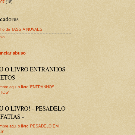
007
(18)
cadores
nho de TASSIA NOVAES
plo
nciar abuso
IU O LIVRO ENTRANHOS
JETOS
U O LIVRO! - PESADELO
FATIAS -