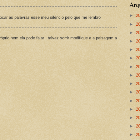
Arq
►
2
ocar as palavras esse meu silêncio pelo que me lembro
►
2
►
2
prio nem ela pode falar talvez sorrir modifique a a paisagem a
►
2
►
2
►
2
►
2
►
2
►
2
►
2
►
2
►
2
►
2
►
2
►
2