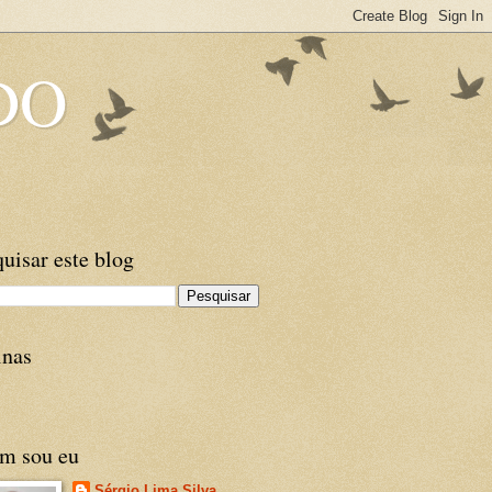
DO
uisar este blog
inas
m sou eu
Sérgio Lima Silva