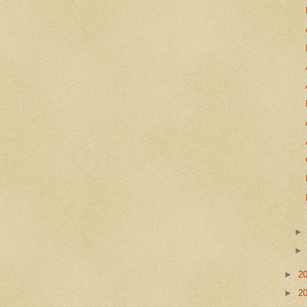
►
2
►
2