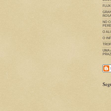
FLUX
GRAN
ROS
NO C
PERE
O AL
O IN
TROP
UMA 
PRAZ
Seg