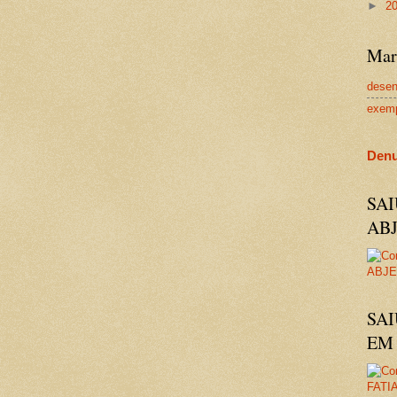
►
2
Mar
dese
exem
Denu
SA
AB
SAI
EM 