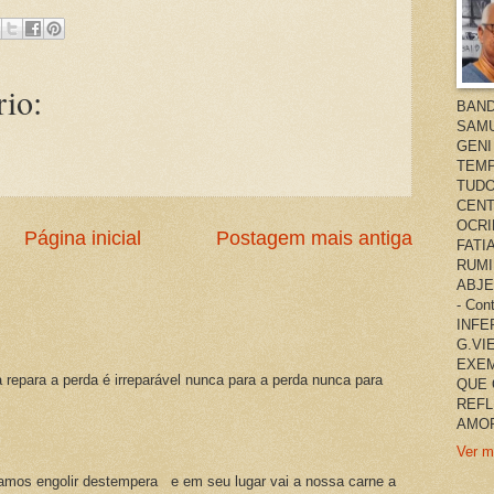
io:
BAND
SAMU
GENI
TEMP
TUDO
CENT
OCRI
Página inicial
Postagem mais antiga
FATI
RUMI
ABJE
- Co
INFER
G.VI
EXEM
a repara a perda é irreparável nunca para a perda nunca para
QUE 
REFL
AMOR
Ver m
amos engolir destempera e em seu lugar vai a nossa carne a