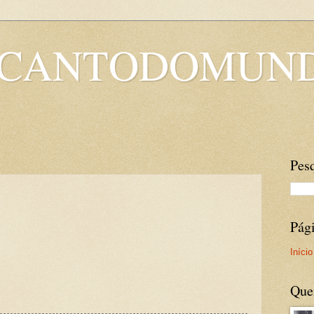
OCANTODOMUN
Pesq
Pág
Início
Que