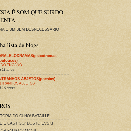
ESIA É SOM QUE SURDO
VENTA
IA É UM BEM DESNECESSÁRIO
a lista de blogs
ARALELODRAMAS(psicotramas
abuloucos)
EDO ENGANO
 11 anos
NTRANHOS ABJETOS(poesias)
NTRANHOS ABJETOS
 16 anos
VROS
STÓRIA DO OLHO/ BATAILLE
E E CASTIGO/ DOSTOIEVSKI
OR FAUSTO/ MANN