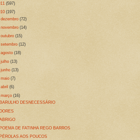
011
(597)
010
(197)
►
dezembro
(72)
►
novembro
(14)
►
outubro
(15)
►
setembro
(12)
►
agosto
(18)
►
julho
(13)
►
junho
(13)
►
maio
(7)
►
abril
(6)
▼
março
(16)
BARULHO DESNECESSÁRIO
DORES
ABRIGO
POEMA DE FATINHA REGO BARROS
PÉROLAS AOS POUCOS