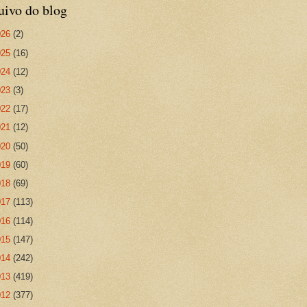
uivo do blog
026
(2)
025
(16)
024
(12)
023
(3)
022
(17)
021
(12)
020
(50)
019
(60)
018
(69)
017
(113)
016
(114)
015
(147)
014
(242)
013
(419)
012
(377)