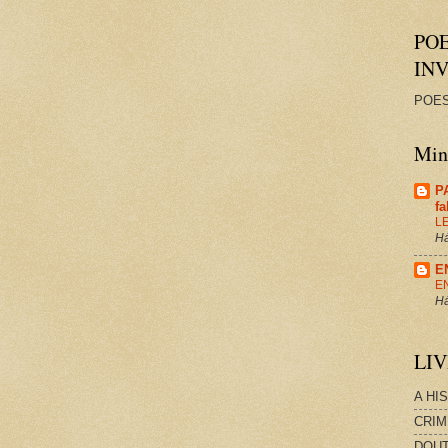
PO
IN
POES
Minh
P
f
L
Há
E
E
Há
LI
A HI
CRIM
DOUT