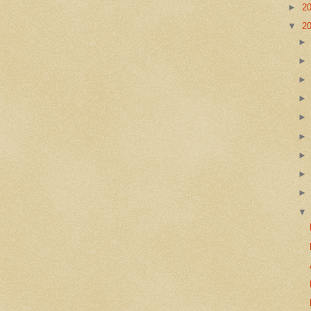
►
2
▼
2