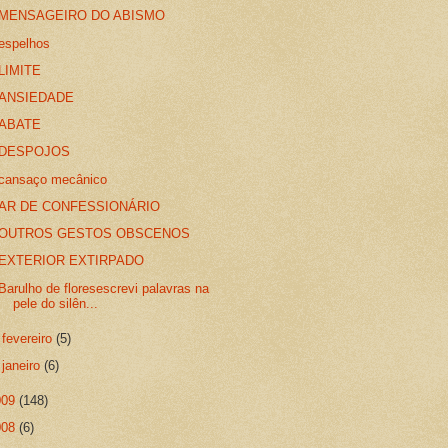
MENSAGEIRO DO ABISMO
espelhos
LIMITE
ANSIEDADE
ABATE
DESPOJOS
cansaço mecânico
AR DE CONFESSIONÁRIO
OUTROS GESTOS OBSCENOS
EXTERIOR EXTIRPADO
Barulho de floresescrevi palavras na
pele do silên...
►
fevereiro
(5)
►
janeiro
(6)
009
(148)
008
(6)