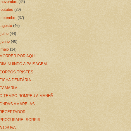
►
novembro
(34)
►
outubro
(29)
►
setembro
(37)
►
agosto
(46)
►
julho
(44)
►
junho
(40)
▼
maio
(34)
MORRER POR AQUI
DIMINUINDO A PAISAGEM
CORPOS TRISTES
FICHA DENTÁRIA
CAMARIM
O TEMPO ROMPEU A MANHÃ
ONDAS AMARELAS
RECEPTADOR
PROCURAREI SORRIR
A CHUVA