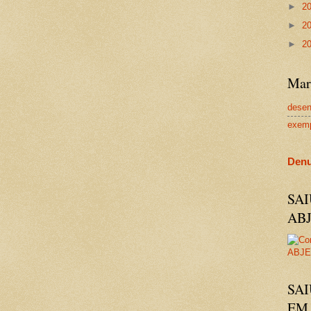
►
2
►
2
►
2
Mar
dese
exem
Denu
SA
AB
SAI
EM 