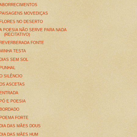
ABORRECIMENTOS
PAISAGENS MOVEDIÇAS
FLORES NO DESERTO
A POESIA NÃO SERVE PARA NADA
(RECITATIVO)
REVERBERADA FONTE
MINHA TESTA
DIAS SEM SOL
PUNHAL
O SILÊNCIO
OS ASCETAS
ENTRADA
PÓ E POESIA
BORDADO
POEMA FORTE
DIA DAS MÃES DOUS
DIA DAS MÃES HUM