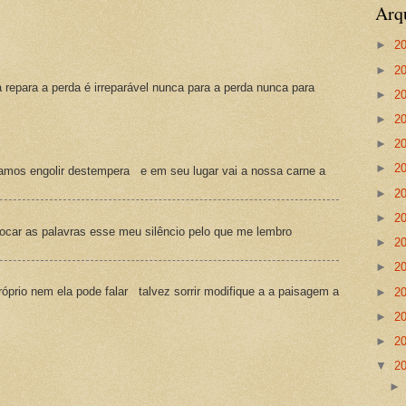
Arq
►
2
►
2
a repara a perda é irreparável nunca para a perda nunca para
►
2
►
2
►
2
►
2
amos engolir destempera e em seu lugar vai a nossa carne a
►
2
►
2
ocar as palavras esse meu silêncio pelo que me lembro
►
2
►
2
prio nem ela pode falar talvez sorrir modifique a a paisagem a
►
2
►
2
►
2
▼
2