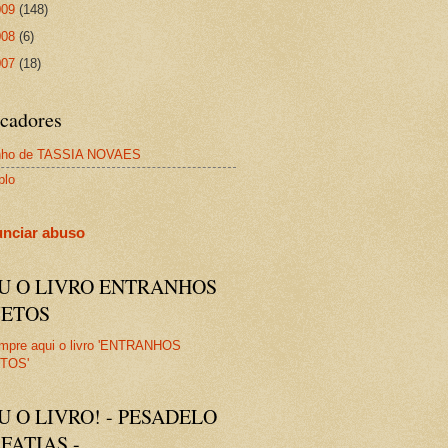
009
(148)
008
(6)
007
(18)
cadores
nho de TASSIA NOVAES
plo
nciar abuso
IU O LIVRO ENTRANHOS
JETOS
U O LIVRO! - PESADELO
FATIAS -