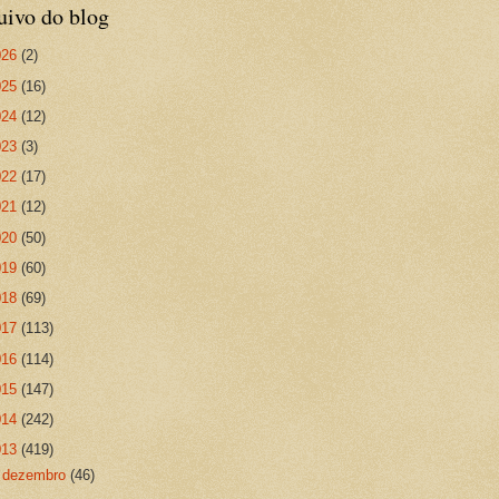
uivo do blog
026
(2)
025
(16)
024
(12)
023
(3)
022
(17)
021
(12)
020
(50)
019
(60)
018
(69)
017
(113)
016
(114)
015
(147)
014
(242)
013
(419)
►
dezembro
(46)