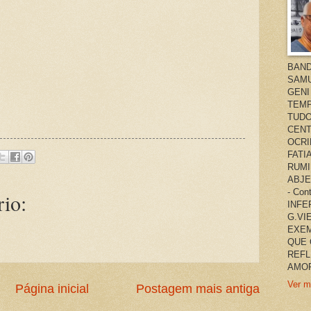
BAND
SAMU
GENI
TEMP
TUDO
CENT
OCRI
FATI
RUMI
ABJE
- Co
io:
INFER
G.VI
EXEM
QUE 
REFL
AMOR
Ver m
Página inicial
Postagem mais antiga