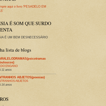
ESIA É SOM QUE SURDO
VENTA
IA É UM BEM DESNECESSÁRIO
a lista de blogs
ARALELODRAMAS(psicotramas
abuloucos)
EDO ENGANO
 11 anos
NTRANHOS ABJETOS(poesias)
NTRANHOS ABJETOS
 16 anos
VROS