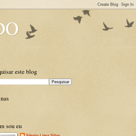
DO
uisar este blog
inas
m sou eu
Sérgio Lima Silva