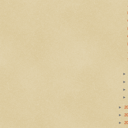
►
2
►
2
►
2