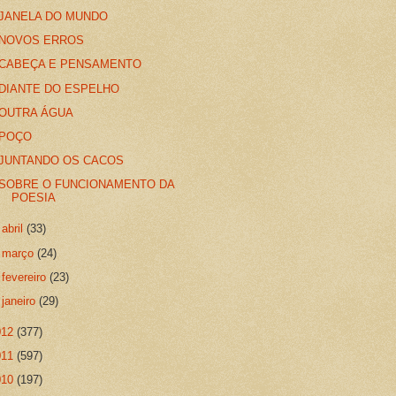
JANELA DO MUNDO
NOVOS ERROS
CABEÇA E PENSAMENTO
DIANTE DO ESPELHO
OUTRA ÁGUA
POÇO
JUNTANDO OS CACOS
SOBRE O FUNCIONAMENTO DA
POESIA
►
abril
(33)
►
março
(24)
►
fevereiro
(23)
►
janeiro
(29)
012
(377)
011
(597)
010
(197)