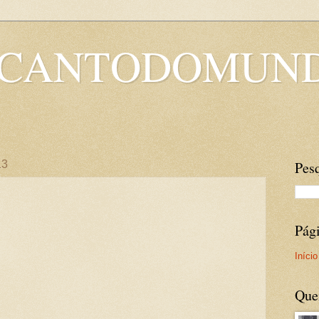
OCANTODOMUN
13
Pesq
Pág
Início
Que