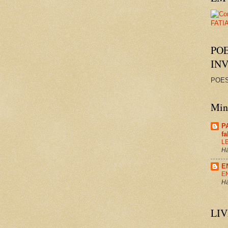
PO
IN
POES
Minh
P
f
L
Há
E
E
Há
LI