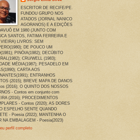
ESCRITOR DE RECIFE/PE.
FUNDOU GRUPO NOS
ATADOS (JORNAL NANICO
AGORANOS) E A EDIÇÕES
AVUÔ EM 1980 (JUNTO COM
CA SANTOS, FATIMA FERREIRA E
 VIEIRA) LIVROS: SEM
ERO(1980); DE POUCO UM
(1981); PINÓIA(1982); DECÚBITO
RAL(1982); CRU/WELL (1983);
DADE MÉDIA(1987); PESADELO EM
AS(1990); CARTA AOS
NANTES(1991); ENTRANHOS
TOS (2015); BREVE MAPA DE DANOS
ntos (2016); O QUINTO DOS NOSSOS
NOS - Contos em conjunto com
EIRA (2016); PROCEDIMENTOS
PLARES - Contos (2020); AS DORES
O ESPELHO SENTE QUANDO
ETE - Poesia (2022); MANTENHA O
 NA EMBALAGEM - Poesia(2023)
eu perfil completo