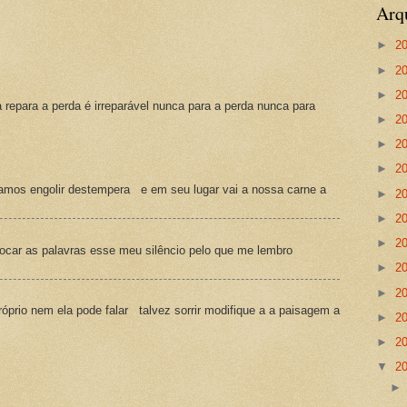
Arq
►
2
►
2
►
2
a repara a perda é irreparável nunca para a perda nunca para
►
2
►
2
►
2
amos engolir destempera e em seu lugar vai a nossa carne a
►
2
►
2
►
2
ocar as palavras esse meu silêncio pelo que me lembro
►
2
►
2
prio nem ela pode falar talvez sorrir modifique a a paisagem a
►
2
►
2
▼
2