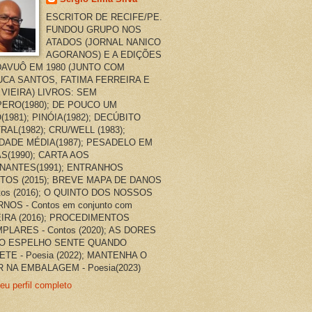
ESCRITOR DE RECIFE/PE.
FUNDOU GRUPO NOS
ATADOS (JORNAL NANICO
AGORANOS) E A EDIÇÕES
AVUÔ EM 1980 (JUNTO COM
CA SANTOS, FATIMA FERREIRA E
 VIEIRA) LIVROS: SEM
ERO(1980); DE POUCO UM
(1981); PINÓIA(1982); DECÚBITO
RAL(1982); CRU/WELL (1983);
DADE MÉDIA(1987); PESADELO EM
AS(1990); CARTA AOS
NANTES(1991); ENTRANHOS
TOS (2015); BREVE MAPA DE DANOS
ntos (2016); O QUINTO DOS NOSSOS
NOS - Contos em conjunto com
EIRA (2016); PROCEDIMENTOS
PLARES - Contos (2020); AS DORES
O ESPELHO SENTE QUANDO
ETE - Poesia (2022); MANTENHA O
 NA EMBALAGEM - Poesia(2023)
eu perfil completo