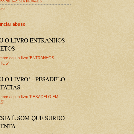
nho de TASSIA NOVAES
plo
nciar abuso
IU O LIVRO ENTRANHOS
JETOS
U O LIVRO! - PESADELO
FATIAS -
ESIA É SOM QUE SURDO
VENTA