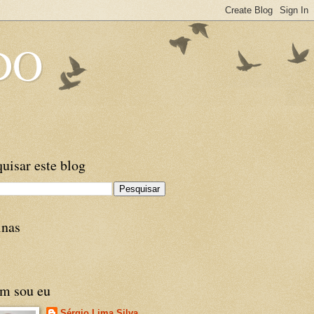
DO
uisar este blog
inas
m sou eu
Sérgio Lima Silva