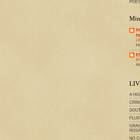
POES
Minh
P
f
L
Há
E
E
Há
LI
A HI
CRIM
DOUT
FLUX
GRAN
ROS
NO C