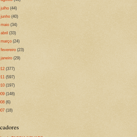
►
julho
(44)
►
junho
(40)
►
maio
(34)
►
abril
(33)
►
março
(24)
►
fevereiro
(23)
►
janeiro
(29)
012
(377)
011
(597)
010
(197)
009
(148)
008
(6)
007
(18)
cadores