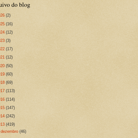
uivo do blog
026
(2)
025
(16)
024
(12)
023
(3)
022
(17)
021
(12)
020
(50)
019
(60)
018
(69)
017
(113)
016
(114)
015
(147)
014
(242)
013
(419)
►
dezembro
(46)