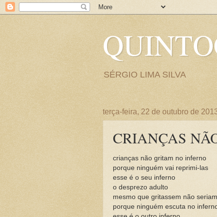
QUINT
SÉRGIO LIMA SILVA
terça-feira, 22 de outubro de 201
CRIANÇAS NÃO
crianças não gritam no inferno
porque ninguém vai reprimi-las
esse é o seu inferno
o desprezo adulto
mesmo que gritassem não seriam
porque ninguém escuta no infern
esse é o outro inferno