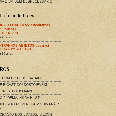
IA É UM BEM DESNECESSÁRIO
a lista de blogs
ARALELODRAMAS(psicotramas
abuloucos)
EDO ENGANO
 11 anos
NTRANHOS ABJETOS(poesias)
NTRANHOS ABJETOS
 16 anos
VROS
STÓRIA DO OLHO/ BATAILLE
E E CASTIGO/ DOSTOIEVSKI
OR FAUSTO/ MANN
O FLOEMA/ HILDA HILST
DE SERTÃO VEREDAS/ GUIMARÃES
A
ORAÇÃO DOS BOATOS/ UILCON