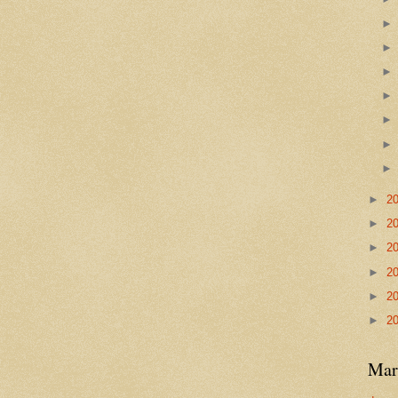
►
2
►
2
►
2
►
2
►
2
►
2
Mar