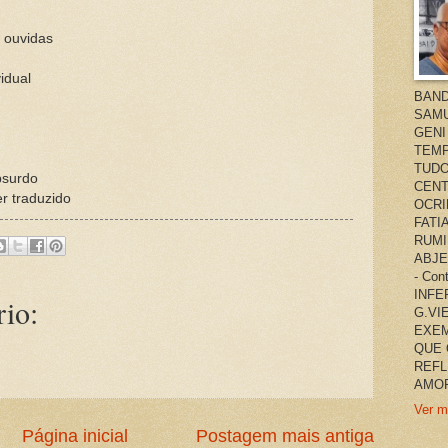
 ouvidas
idual
BAND
SAMU
GENI
TEMP
TUDO
absurdo
CENT
r traduzido
OCRI
FATI
RUMI
ABJE
- Co
INFER
io:
G.VI
EXEM
QUE 
REFL
AMOR
Ver m
Página inicial
Postagem mais antiga