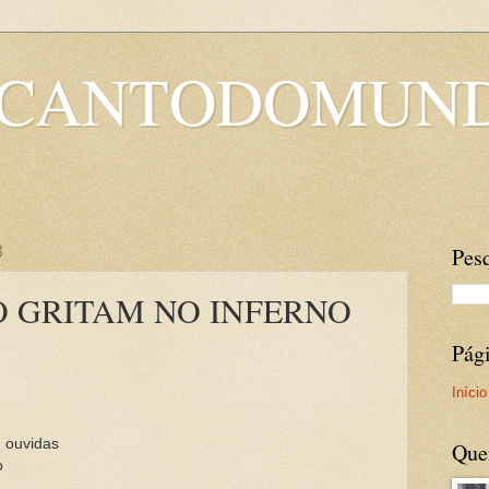
OCANTODOMUN
3
Pesq
 GRITAM NO INFERNO
Pág
Início
 ouvidas
Que
o