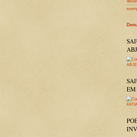
dese
exem
Denu
SA
AB
SAI
EM 
PO
IN