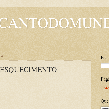
OCANTODOMUN
014
Pesq
E ESQUECIMENTO
Pág
Início
Que