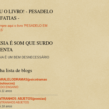
U O LIVRO! - PESADELO
FATIAS -
ESIA É SOM QUE SURDO
VENTA
IA É UM BEM DESNECESSÁRIO
a lista de blogs
ARALELODRAMAS(psicotramas
abuloucos)
EDO ENGANO
 11 anos
NTRANHOS ABJETOS(poesias)
NTRANHOS ABJETOS
 16 anos