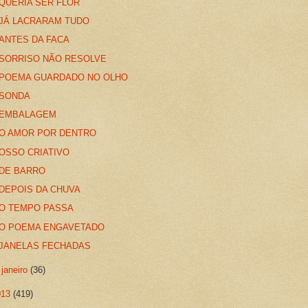
QUERIA SER FLOR
JÁ LACRARAM TUDO
ANTES DA FACA
SORRISO NÃO RESOLVE
POEMA GUARDADO NO OLHO
SONDA
EMBALAGEM
O AMOR POR DENTRO
OSSO CRIATIVO
DE BARRO
DEPOIS DA CHUVA
O TEMPO PASSA
O POEMA ENGAVETADO
JANELAS FECHADAS
►
janeiro
(36)
013
(419)