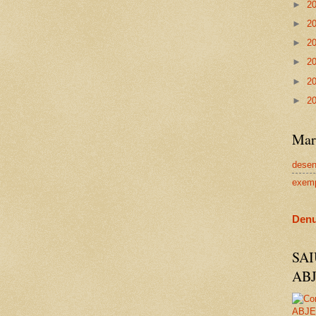
►
2
►
2
►
2
►
2
►
2
►
2
Mar
dese
exem
Denu
SA
AB