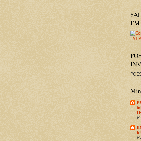
SAI
EM 
PO
IN
POES
Minh
P
f
L
Há
E
E
Há