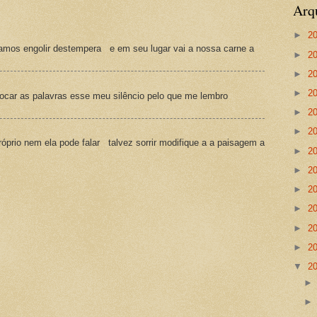
Arq
►
2
amos engolir destempera e em seu lugar vai a nossa carne a
►
2
►
2
►
2
ocar as palavras esse meu silêncio pelo que me lembro
►
2
►
2
prio nem ela pode falar talvez sorrir modifique a a paisagem a
►
2
►
2
►
2
►
2
►
2
►
2
▼
2