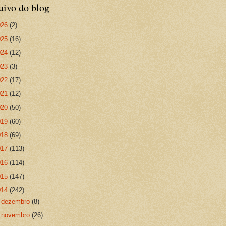
uivo do blog
026
(2)
025
(16)
024
(12)
023
(3)
022
(17)
021
(12)
020
(50)
019
(60)
018
(69)
017
(113)
016
(114)
015
(147)
014
(242)
►
dezembro
(8)
►
novembro
(26)