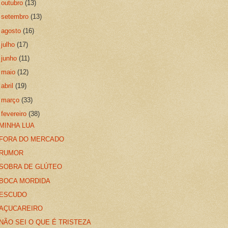
►
outubro
(13)
►
setembro
(13)
►
agosto
(16)
►
julho
(17)
►
junho
(11)
►
maio
(12)
►
abril
(19)
►
março
(33)
▼
fevereiro
(38)
MINHA LUA
FORA DO MERCADO
RUMOR
SOBRA DE GLÚTEO
BOCA MORDIDA
ESCUDO
AÇUCAREIRO
NÃO SEI O QUE É TRISTEZA