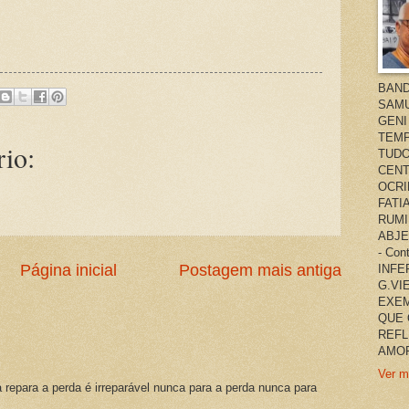
BAND
SAMU
GENI
TEMP
io:
TUDO
CENT
OCRI
FATI
RUMI
ABJE
- Co
Página inicial
Postagem mais antiga
INFER
G.VI
EXEM
QUE 
REFL
AMOR
Ver m
a repara a perda é irreparável nunca para a perda nunca para