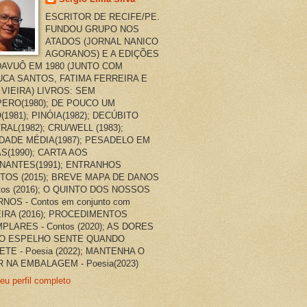
ESCRITOR DE RECIFE/PE.
FUNDOU GRUPO NOS
ATADOS (JORNAL NANICO
AGORANOS) E A EDIÇÕES
AVUÔ EM 1980 (JUNTO COM
CA SANTOS, FATIMA FERREIRA E
 VIEIRA) LIVROS: SEM
ERO(1980); DE POUCO UM
(1981); PINÓIA(1982); DECÚBITO
RAL(1982); CRU/WELL (1983);
DADE MÉDIA(1987); PESADELO EM
AS(1990); CARTA AOS
NANTES(1991); ENTRANHOS
TOS (2015); BREVE MAPA DE DANOS
ntos (2016); O QUINTO DOS NOSSOS
NOS - Contos em conjunto com
EIRA (2016); PROCEDIMENTOS
PLARES - Contos (2020); AS DORES
O ESPELHO SENTE QUANDO
ETE - Poesia (2022); MANTENHA O
 NA EMBALAGEM - Poesia(2023)
eu perfil completo