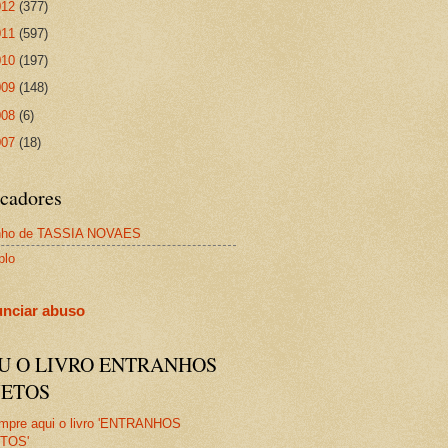
012
(377)
011
(597)
010
(197)
009
(148)
008
(6)
007
(18)
cadores
nho de TASSIA NOVAES
plo
nciar abuso
IU O LIVRO ENTRANHOS
JETOS