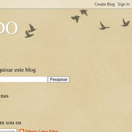
DO
uisar este blog
inas
m sou eu
Sérgio Lima Silva