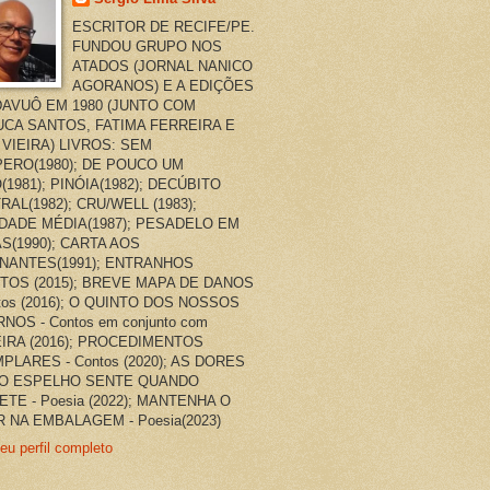
ESCRITOR DE RECIFE/PE.
FUNDOU GRUPO NOS
ATADOS (JORNAL NANICO
AGORANOS) E A EDIÇÕES
AVUÔ EM 1980 (JUNTO COM
CA SANTOS, FATIMA FERREIRA E
 VIEIRA) LIVROS: SEM
ERO(1980); DE POUCO UM
(1981); PINÓIA(1982); DECÚBITO
RAL(1982); CRU/WELL (1983);
DADE MÉDIA(1987); PESADELO EM
AS(1990); CARTA AOS
NANTES(1991); ENTRANHOS
TOS (2015); BREVE MAPA DE DANOS
ntos (2016); O QUINTO DOS NOSSOS
NOS - Contos em conjunto com
EIRA (2016); PROCEDIMENTOS
PLARES - Contos (2020); AS DORES
O ESPELHO SENTE QUANDO
ETE - Poesia (2022); MANTENHA O
 NA EMBALAGEM - Poesia(2023)
eu perfil completo