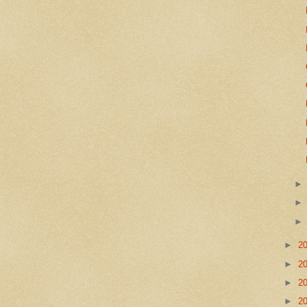
►
2
►
2
►
2
►
2