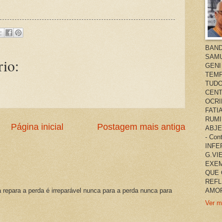
BAND
SAMU
io:
GENI
TEMP
TUDO
CENT
OCRI
FATI
RUMI
Página inicial
Postagem mais antiga
ABJE
- Co
INFER
G.VI
EXEM
QUE 
REFL
a repara a perda é irreparável nunca para a perda nunca para
AMOR
Ver m