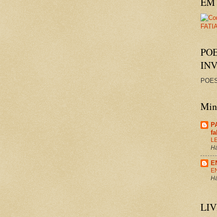
EM 
PO
IN
POES
Minh
P
f
L
Há
E
E
Há
LI