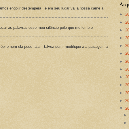
Arq
amos engolir destempera e em seu lugar vai a nossa carne a
►
2
►
2
ocar as palavras esse meu silêncio pelo que me lembro
►
2
►
2
►
2
prio nem ela pode falar talvez sorrir modifique a a paisagem a
►
2
►
2
►
2
►
2
►
2
►
2
►
2
▼
2