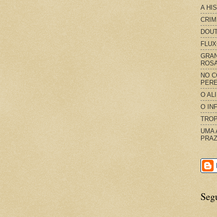
A HI
CRIM
DOUT
FLUX
GRAN
ROS
NO C
PERE
O AL
O IN
TROP
UMA 
PRAZ
Seg