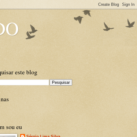
DO
uisar este blog
inas
m sou eu
Sérgio Lima Silva