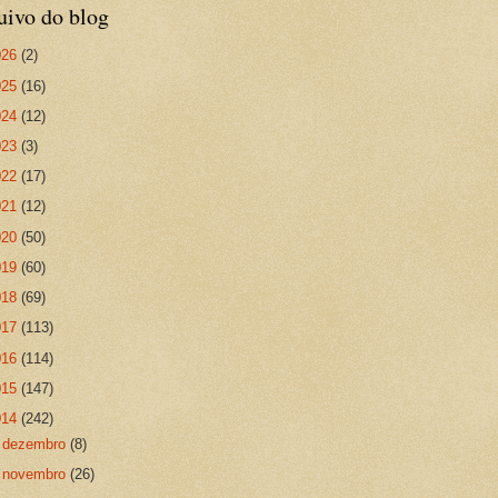
uivo do blog
026
(2)
025
(16)
024
(12)
023
(3)
022
(17)
021
(12)
020
(50)
019
(60)
018
(69)
017
(113)
016
(114)
015
(147)
014
(242)
►
dezembro
(8)
►
novembro
(26)