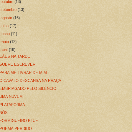
►
outubro
(13)
►
setembro
(13)
►
agosto
(16)
►
julho
(17)
►
junho
(11)
►
maio
(12)
▼
abril
(19)
CÃES NA TARDE
SOBRE ESCREVER
PARA ME LIVRAR DE MIM
O CAVALO DESCANSA NA PRAÇA
EMBRIAGADO PELO SILÊNCIO
UMA NUVEM
PLATAFORMA
NÓS
FORMIGUEIRO BLUE
POEMA PERDIDO