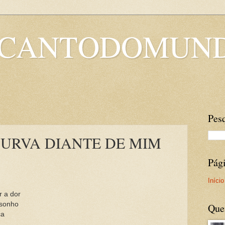
OCANTODOMUN
Pesq
URVA DIANTE DE MIM
Pág
Início
r a dor
 sonho
Que
ça