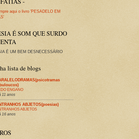
FATIAS -
ESIA É SOM QUE SURDO
VENTA
IA É UM BEM DESNECESSÁRIO
a lista de blogs
ARALELODRAMAS(psicotramas
abuloucos)
EDO ENGANO
 11 anos
NTRANHOS ABJETOS(poesias)
NTRANHOS ABJETOS
 16 anos
VROS