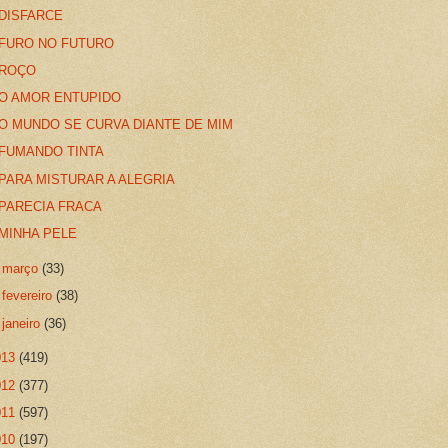
DISFARCE
FURO NO FUTURO
ROÇO
O AMOR ENTUPIDO
O MUNDO SE CURVA DIANTE DE MIM
FUMANDO TINTA
PARA MISTURAR A ALEGRIA
PARECIA FRACA
MINHA PELE
►
março
(33)
►
fevereiro
(38)
►
janeiro
(36)
013
(419)
012
(377)
011
(597)
010
(197)