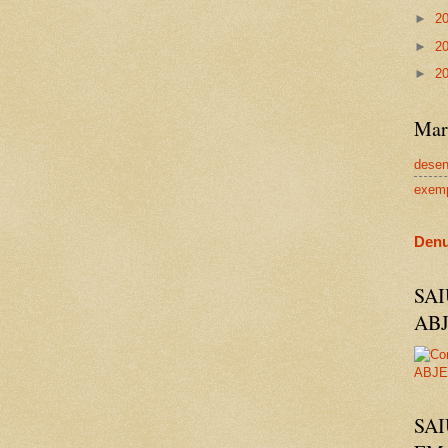
►
2
►
2
►
2
Mar
dese
exem
Denu
SA
AB
SAI