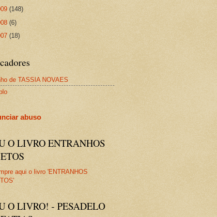
009
(148)
008
(6)
007
(18)
cadores
nho de TASSIA NOVAES
plo
nciar abuso
IU O LIVRO ENTRANHOS
JETOS
U O LIVRO! - PESADELO