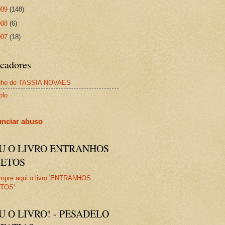
009
(148)
008
(6)
007
(18)
cadores
nho de TASSIA NOVAES
plo
nciar abuso
IU O LIVRO ENTRANHOS
JETOS
U O LIVRO! - PESADELO