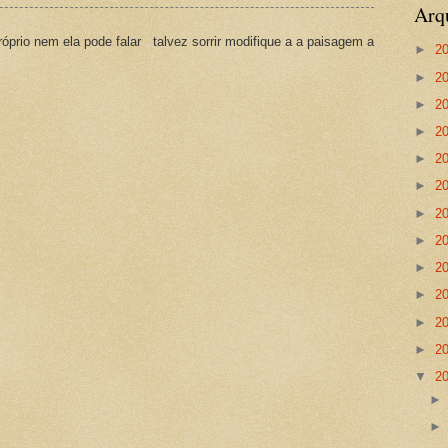
Arq
prio nem ela pode falar talvez sorrir modifique a a paisagem a
►
2
►
2
►
2
►
2
►
2
►
2
►
2
►
2
►
2
►
2
►
2
►
2
▼
2