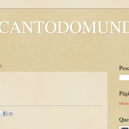
OCANTODOMUN
4
Pesq
Pág
Início
Que