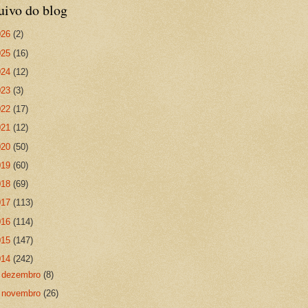
uivo do blog
026
(2)
025
(16)
024
(12)
023
(3)
022
(17)
021
(12)
020
(50)
019
(60)
018
(69)
017
(113)
016
(114)
015
(147)
014
(242)
►
dezembro
(8)
►
novembro
(26)