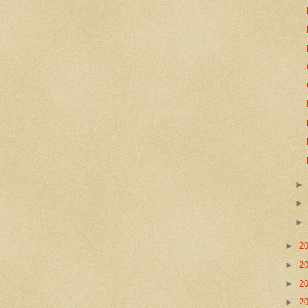
►
2
►
2
►
2
►
2