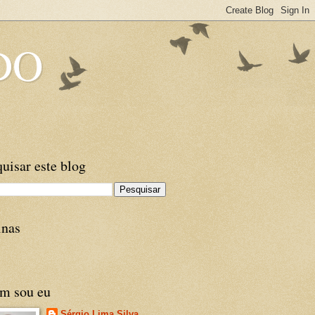
DO
uisar este blog
inas
m sou eu
Sérgio Lima Silva