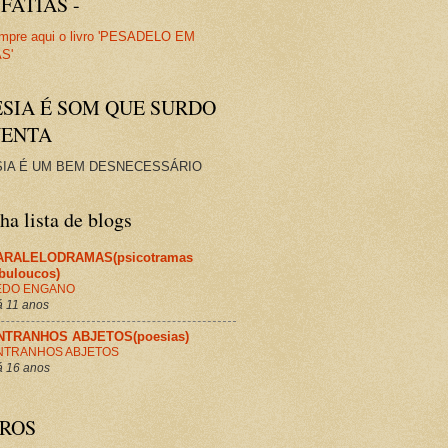
FATIAS -
ESIA É SOM QUE SURDO
VENTA
IA É UM BEM DESNECESSÁRIO
a lista de blogs
ARALELODRAMAS(psicotramas
abuloucos)
EDO ENGANO
 11 anos
NTRANHOS ABJETOS(poesias)
NTRANHOS ABJETOS
 16 anos
VROS