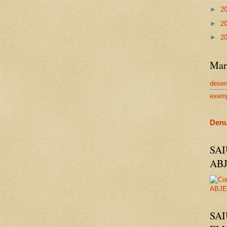
►
2
►
2
►
2
Mar
dese
exem
Denu
SA
AB
SAI