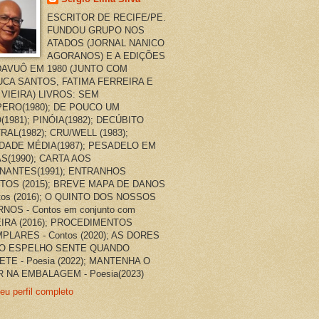
ESCRITOR DE RECIFE/PE.
FUNDOU GRUPO NOS
ATADOS (JORNAL NANICO
AGORANOS) E A EDIÇÕES
AVUÔ EM 1980 (JUNTO COM
CA SANTOS, FATIMA FERREIRA E
 VIEIRA) LIVROS: SEM
ERO(1980); DE POUCO UM
(1981); PINÓIA(1982); DECÚBITO
RAL(1982); CRU/WELL (1983);
DADE MÉDIA(1987); PESADELO EM
AS(1990); CARTA AOS
NANTES(1991); ENTRANHOS
TOS (2015); BREVE MAPA DE DANOS
ntos (2016); O QUINTO DOS NOSSOS
NOS - Contos em conjunto com
EIRA (2016); PROCEDIMENTOS
PLARES - Contos (2020); AS DORES
O ESPELHO SENTE QUANDO
ETE - Poesia (2022); MANTENHA O
 NA EMBALAGEM - Poesia(2023)
eu perfil completo