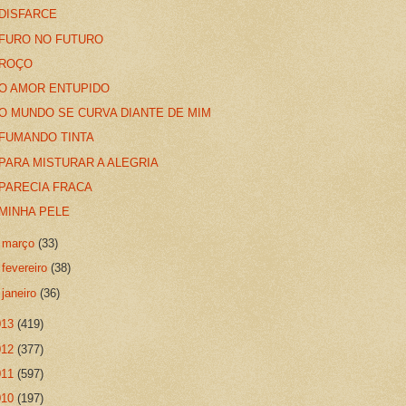
DISFARCE
FURO NO FUTURO
ROÇO
O AMOR ENTUPIDO
O MUNDO SE CURVA DIANTE DE MIM
FUMANDO TINTA
PARA MISTURAR A ALEGRIA
PARECIA FRACA
MINHA PELE
►
março
(33)
►
fevereiro
(38)
►
janeiro
(36)
013
(419)
012
(377)
011
(597)
010
(197)