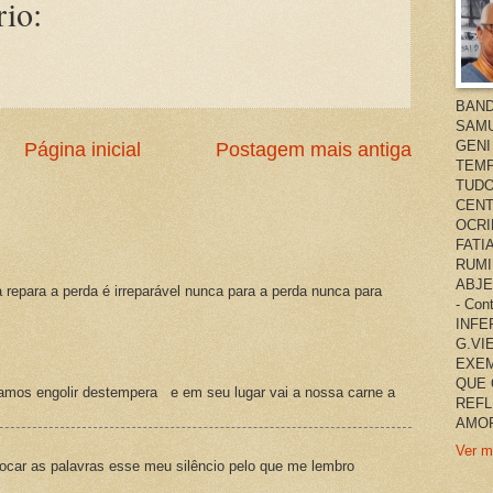
io:
BAND
SAMU
GENI
Página inicial
Postagem mais antiga
TEMP
TUDO
CENT
OCRI
FATI
RUMI
ABJE
a repara a perda é irreparável nunca para a perda nunca para
- Co
INFER
G.VI
EXEM
QUE 
amos engolir destempera e em seu lugar vai a nossa carne a
REFL
AMOR
Ver m
ocar as palavras esse meu silêncio pelo que me lembro