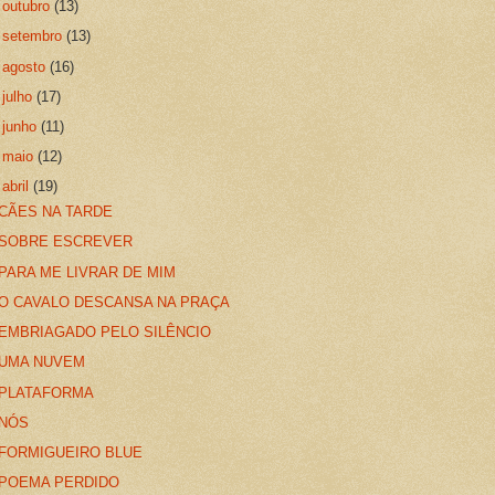
►
outubro
(13)
►
setembro
(13)
►
agosto
(16)
►
julho
(17)
►
junho
(11)
►
maio
(12)
▼
abril
(19)
CÃES NA TARDE
SOBRE ESCREVER
PARA ME LIVRAR DE MIM
O CAVALO DESCANSA NA PRAÇA
EMBRIAGADO PELO SILÊNCIO
UMA NUVEM
PLATAFORMA
NÓS
FORMIGUEIRO BLUE
POEMA PERDIDO