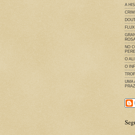
A HI
CRIM
DOUT
FLUX
GRAN
ROS
NO C
PERE
O AL
O IN
TROP
UMA 
PRAZ
Seg