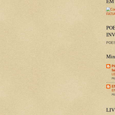
EM 
PO
IN
POES
Minh
P
f
L
Há
E
E
Há
LI