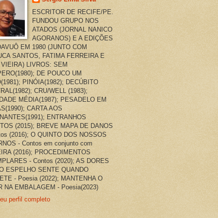
ESCRITOR DE RECIFE/PE.
FUNDOU GRUPO NOS
ATADOS (JORNAL NANICO
AGORANOS) E A EDIÇÕES
AVUÔ EM 1980 (JUNTO COM
CA SANTOS, FATIMA FERREIRA E
 VIEIRA) LIVROS: SEM
ERO(1980); DE POUCO UM
(1981); PINÓIA(1982); DECÚBITO
RAL(1982); CRU/WELL (1983);
DADE MÉDIA(1987); PESADELO EM
AS(1990); CARTA AOS
NANTES(1991); ENTRANHOS
TOS (2015); BREVE MAPA DE DANOS
ntos (2016); O QUINTO DOS NOSSOS
NOS - Contos em conjunto com
EIRA (2016); PROCEDIMENTOS
PLARES - Contos (2020); AS DORES
O ESPELHO SENTE QUANDO
ETE - Poesia (2022); MANTENHA O
 NA EMBALAGEM - Poesia(2023)
eu perfil completo