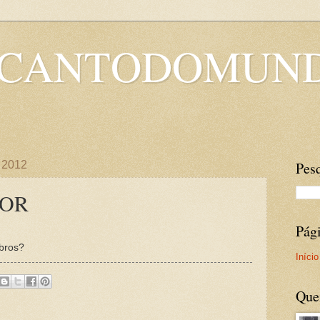
OCANTODOMUN
e 2012
Pesq
MOR
Pág
mbros?
Início
Que