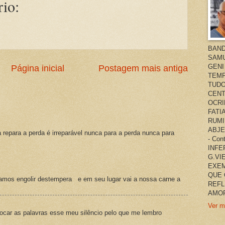
io:
BAND
SAMU
GENI
Página inicial
Postagem mais antiga
TEMP
TUDO
CENT
OCRI
FATI
RUMI
ABJE
a repara a perda é irreparável nunca para a perda nunca para
- Co
INFER
G.VI
EXEM
QUE 
amos engolir destempera e em seu lugar vai a nossa carne a
REFL
AMOR
Ver m
ocar as palavras esse meu silêncio pelo que me lembro