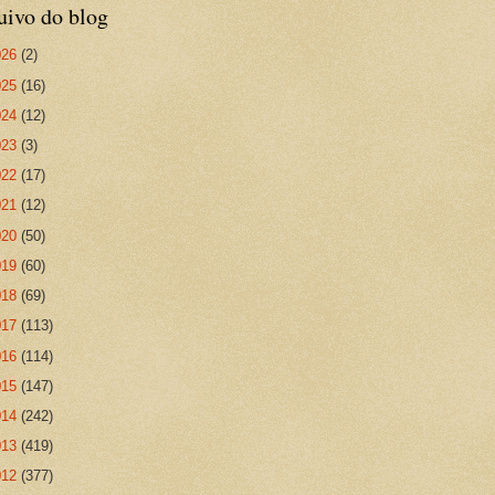
uivo do blog
026
(2)
025
(16)
024
(12)
023
(3)
022
(17)
021
(12)
020
(50)
019
(60)
018
(69)
017
(113)
016
(114)
015
(147)
014
(242)
013
(419)
012
(377)