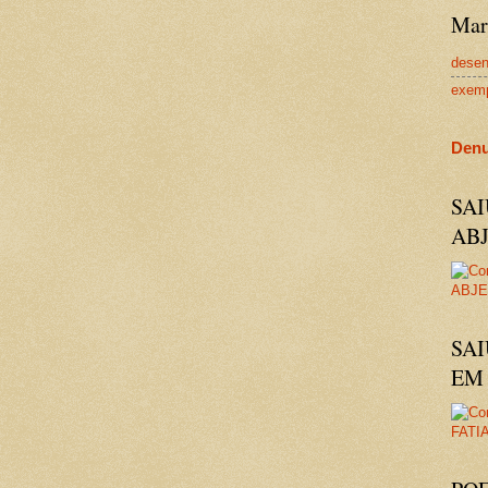
Mar
dese
exem
Denu
SA
AB
SAI
EM 