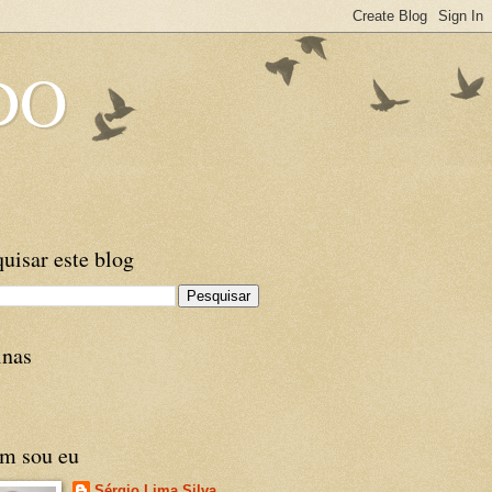
DO
uisar este blog
inas
m sou eu
Sérgio Lima Silva