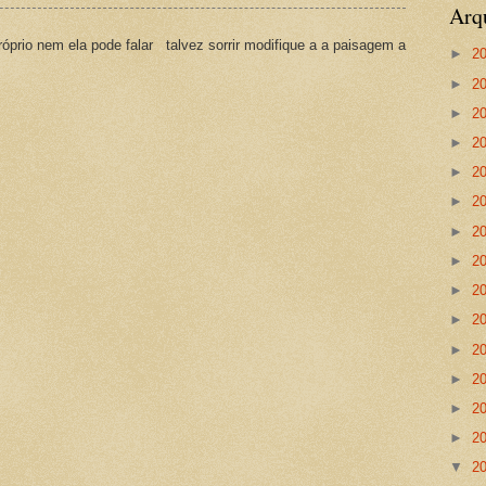
Arq
prio nem ela pode falar talvez sorrir modifique a a paisagem a
►
2
►
2
►
2
►
2
►
2
►
2
►
2
►
2
►
2
►
2
►
2
►
2
►
2
►
2
▼
2