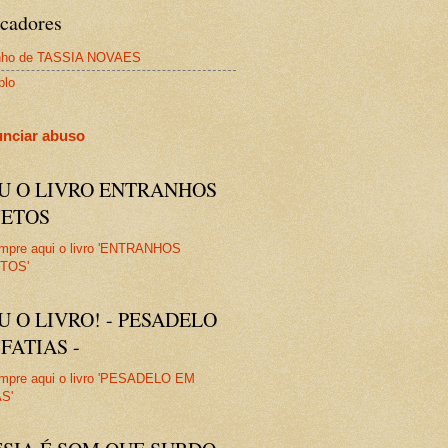
cadores
nho de TASSIA NOVAES
plo
nciar abuso
IU O LIVRO ENTRANHOS
JETOS
U O LIVRO! - PESADELO
FATIAS -