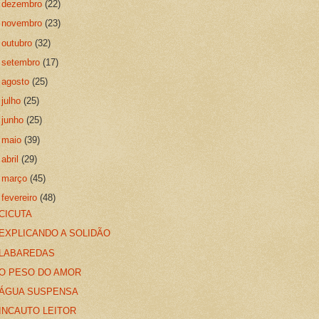
►
dezembro
(22)
►
novembro
(23)
►
outubro
(32)
►
setembro
(17)
►
agosto
(25)
►
julho
(25)
►
junho
(25)
►
maio
(39)
►
abril
(29)
►
março
(45)
▼
fevereiro
(48)
CICUTA
EXPLICANDO A SOLIDÃO
LABAREDAS
O PESO DO AMOR
ÁGUA SUSPENSA
INCAUTO LEITOR