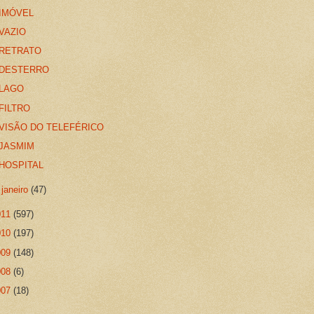
IMÓVEL
VAZIO
RETRATO
DESTERRO
LAGO
FILTRO
VISÃO DO TELEFÉRICO
JASMIM
HOSPITAL
►
janeiro
(47)
011
(597)
010
(197)
009
(148)
008
(6)
007
(18)