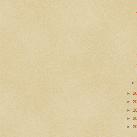
►
2
►
2
►
2
►
2
►
2