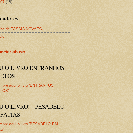
007
(18)
cadores
nho de TASSIA NOVAES
plo
nciar abuso
IU O LIVRO ENTRANHOS
JETOS
U O LIVRO! - PESADELO
FATIAS -