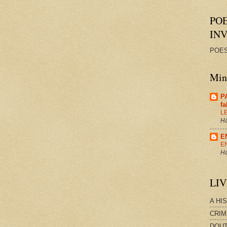
PO
IN
POES
Minh
P
f
L
Há
E
E
Há
LI
A HI
CRIM
DOUT