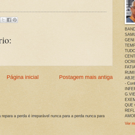
BAND
SAMU
io:
GENI
TEMP
TUDO
CENT
OCRI
FATI
RUMI
Página inicial
Postagem mais antiga
ABJE
- Co
INFER
G.VI
EXEM
QUE 
REFL
a repara a perda é irreparável nunca para a perda nunca para
AMOR
Ver m