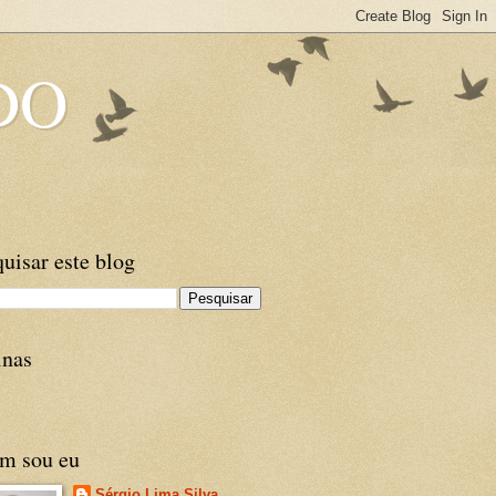
DO
uisar este blog
inas
m sou eu
Sérgio Lima Silva