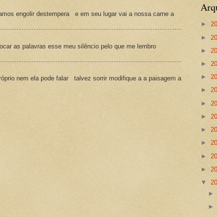
Arq
amos engolir destempera e em seu lugar vai a nossa carne a
►
2
►
2
ocar as palavras esse meu silêncio pelo que me lembro
►
2
►
2
►
2
prio nem ela pode falar talvez sorrir modifique a a paisagem a
►
2
►
2
►
2
►
2
►
2
►
2
►
2
▼
2