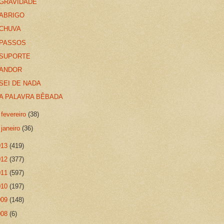
GRAVIDADE
ABRIGO
CHUVA
PASSOS
SUPORTE
ANDOR
SEI DE NADA
A PALAVRA BÊBADA
►
fevereiro
(38)
►
janeiro
(36)
013
(419)
012
(377)
011
(597)
010
(197)
009
(148)
008
(6)