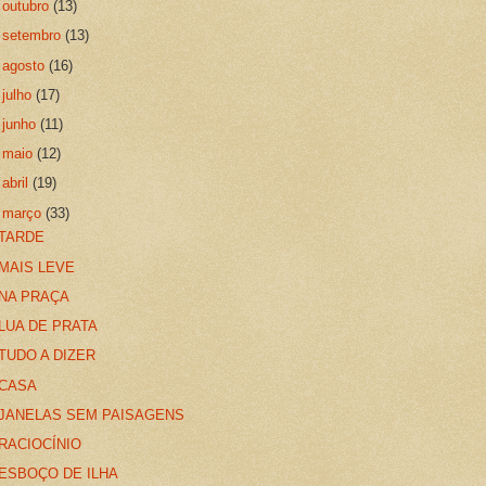
►
outubro
(13)
►
setembro
(13)
►
agosto
(16)
►
julho
(17)
►
junho
(11)
►
maio
(12)
►
abril
(19)
▼
março
(33)
TARDE
MAIS LEVE
NA PRAÇA
LUA DE PRATA
TUDO A DIZER
CASA
JANELAS SEM PAISAGENS
RACIOCÍNIO
ESBOÇO DE ILHA