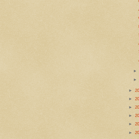
►
2
►
2
►
2
►
2
►
2
►
2