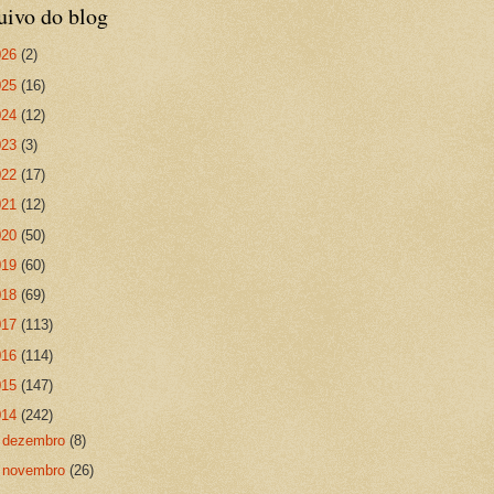
uivo do blog
026
(2)
025
(16)
024
(12)
023
(3)
022
(17)
021
(12)
020
(50)
019
(60)
018
(69)
017
(113)
016
(114)
015
(147)
014
(242)
►
dezembro
(8)
►
novembro
(26)