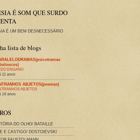
ESIA É SOM QUE SURDO
VENTA
IA É UM BEM DESNECESSÁRIO
a lista de blogs
ARALELODRAMAS(psicotramas
abuloucos)
EDO ENGANO
 11 anos
NTRANHOS ABJETOS(poesias)
NTRANHOS ABJETOS
 16 anos
VROS
STÓRIA DO OLHO/ BATAILLE
E E CASTIGO/ DOSTOIEVSKI
OR FAUSTO/ MANN