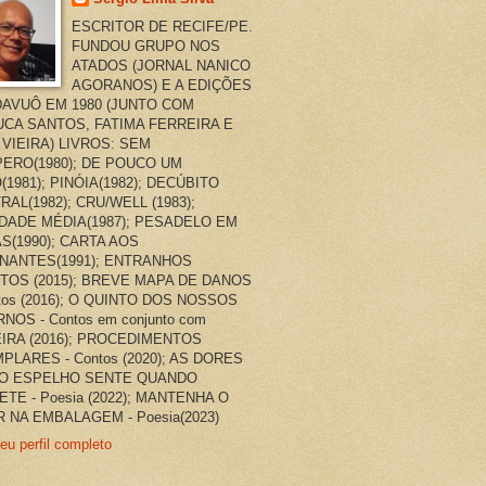
ESCRITOR DE RECIFE/PE.
FUNDOU GRUPO NOS
ATADOS (JORNAL NANICO
AGORANOS) E A EDIÇÕES
AVUÔ EM 1980 (JUNTO COM
CA SANTOS, FATIMA FERREIRA E
 VIEIRA) LIVROS: SEM
ERO(1980); DE POUCO UM
(1981); PINÓIA(1982); DECÚBITO
RAL(1982); CRU/WELL (1983);
DADE MÉDIA(1987); PESADELO EM
AS(1990); CARTA AOS
NANTES(1991); ENTRANHOS
TOS (2015); BREVE MAPA DE DANOS
ntos (2016); O QUINTO DOS NOSSOS
NOS - Contos em conjunto com
EIRA (2016); PROCEDIMENTOS
PLARES - Contos (2020); AS DORES
O ESPELHO SENTE QUANDO
ETE - Poesia (2022); MANTENHA O
 NA EMBALAGEM - Poesia(2023)
eu perfil completo