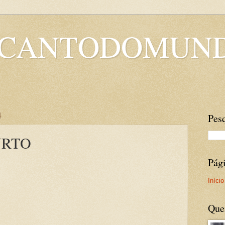
OCANTODOMUN
4
Pesq
URTO
Pág
Início
Que