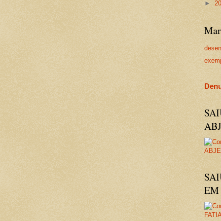
►
2
Mar
dese
exem
Denu
SA
AB
SAI
EM 