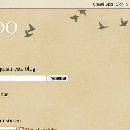
DO
uisar este blog
inas
m sou eu
Sérgio Lima Silva