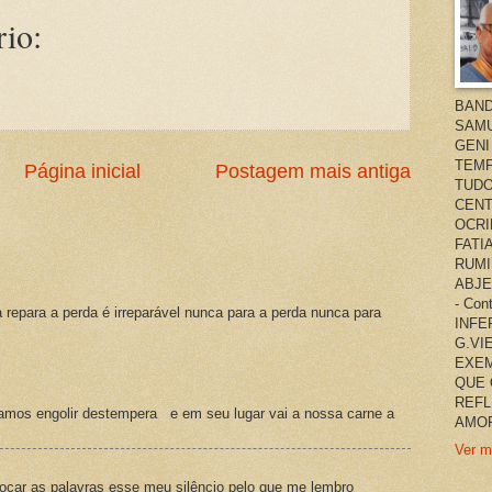
io:
BAND
SAMU
GENI
TEMP
Página inicial
Postagem mais antiga
TUDO
CENT
OCRI
FATI
RUMI
ABJE
- Co
a repara a perda é irreparável nunca para a perda nunca para
INFER
G.VI
EXEM
QUE 
REFL
amos engolir destempera e em seu lugar vai a nossa carne a
AMOR
Ver m
ocar as palavras esse meu silêncio pelo que me lembro