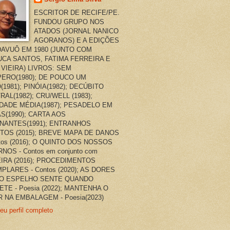
ESCRITOR DE RECIFE/PE.
FUNDOU GRUPO NOS
ATADOS (JORNAL NANICO
AGORANOS) E A EDIÇÕES
AVUÔ EM 1980 (JUNTO COM
CA SANTOS, FATIMA FERREIRA E
 VIEIRA) LIVROS: SEM
ERO(1980); DE POUCO UM
(1981); PINÓIA(1982); DECÚBITO
RAL(1982); CRU/WELL (1983);
DADE MÉDIA(1987); PESADELO EM
AS(1990); CARTA AOS
NANTES(1991); ENTRANHOS
TOS (2015); BREVE MAPA DE DANOS
ntos (2016); O QUINTO DOS NOSSOS
NOS - Contos em conjunto com
EIRA (2016); PROCEDIMENTOS
PLARES - Contos (2020); AS DORES
O ESPELHO SENTE QUANDO
ETE - Poesia (2022); MANTENHA O
 NA EMBALAGEM - Poesia(2023)
eu perfil completo