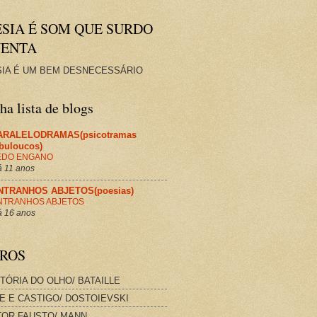
ESIA É SOM QUE SURDO
VENTA
IA É UM BEM DESNECESSÁRIO
a lista de blogs
ARALELODRAMAS(psicotramas
abuloucos)
EDO ENGANO
 11 anos
NTRANHOS ABJETOS(poesias)
NTRANHOS ABJETOS
 16 anos
VROS
STÓRIA DO OLHO/ BATAILLE
E E CASTIGO/ DOSTOIEVSKI
OR FAUSTO/ MANN