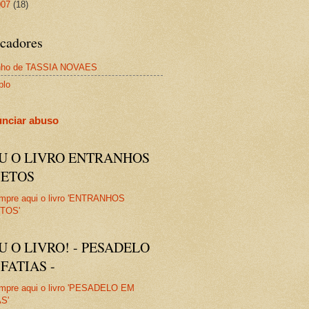
007
(18)
cadores
nho de TASSIA NOVAES
plo
nciar abuso
IU O LIVRO ENTRANHOS
JETOS
U O LIVRO! - PESADELO
FATIAS -