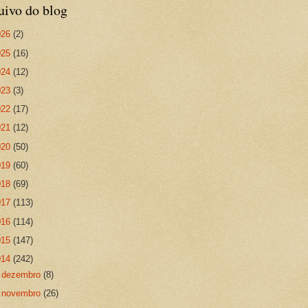
uivo do blog
026
(2)
025
(16)
024
(12)
023
(3)
022
(17)
021
(12)
020
(50)
019
(60)
018
(69)
017
(113)
016
(114)
015
(147)
014
(242)
►
dezembro
(8)
►
novembro
(26)