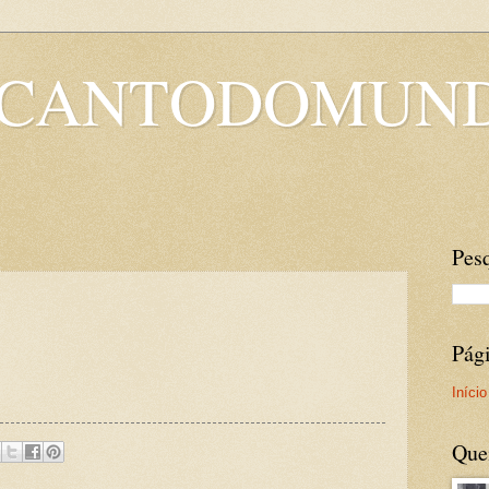
OCANTODOMUN
Pesq
Pág
Início
Que