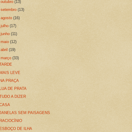
►
outubro
(13)
►
setembro
(13)
►
agosto
(16)
►
julho
(17)
►
junho
(11)
►
maio
(12)
►
abril
(19)
▼
março
(33)
TARDE
MAIS LEVE
NA PRAÇA
LUA DE PRATA
TUDO A DIZER
CASA
JANELAS SEM PAISAGENS
RACIOCÍNIO
ESBOÇO DE ILHA