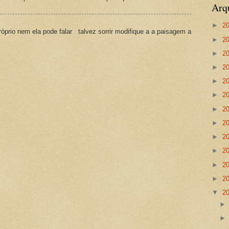
Arq
►
2
prio nem ela pode falar talvez sorrir modifique a a paisagem a
►
2
►
2
►
2
►
2
►
2
►
2
►
2
►
2
►
2
►
2
►
2
▼
2