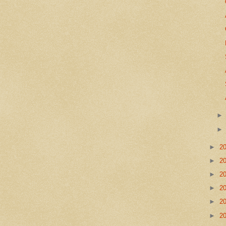
►
2
►
2
►
2
►
2
►
2
►
2