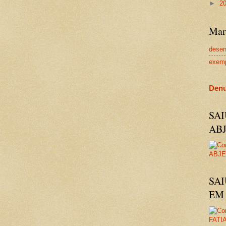
►
2
Mar
dese
exem
Denu
SA
AB
SAI
EM 