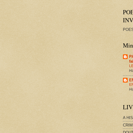
PO
IN
POES
Minh
P
f
L
Há
E
E
Há
LI
A HI
CRIM
DOUT