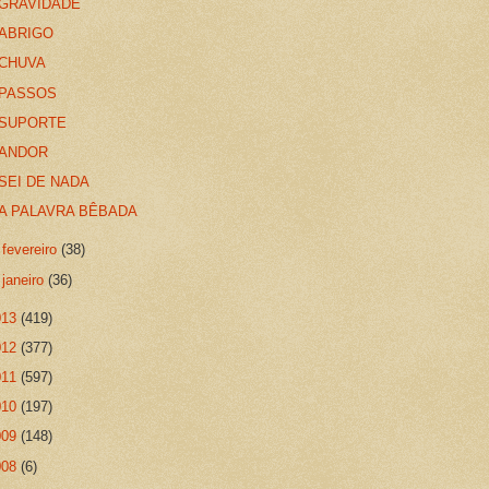
GRAVIDADE
ABRIGO
CHUVA
PASSOS
SUPORTE
ANDOR
SEI DE NADA
A PALAVRA BÊBADA
►
fevereiro
(38)
►
janeiro
(36)
013
(419)
012
(377)
011
(597)
010
(197)
009
(148)
008
(6)