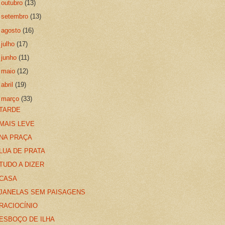
►
outubro
(13)
►
setembro
(13)
►
agosto
(16)
►
julho
(17)
►
junho
(11)
►
maio
(12)
►
abril
(19)
▼
março
(33)
TARDE
MAIS LEVE
NA PRAÇA
LUA DE PRATA
TUDO A DIZER
CASA
JANELAS SEM PAISAGENS
RACIOCÍNIO
ESBOÇO DE ILHA