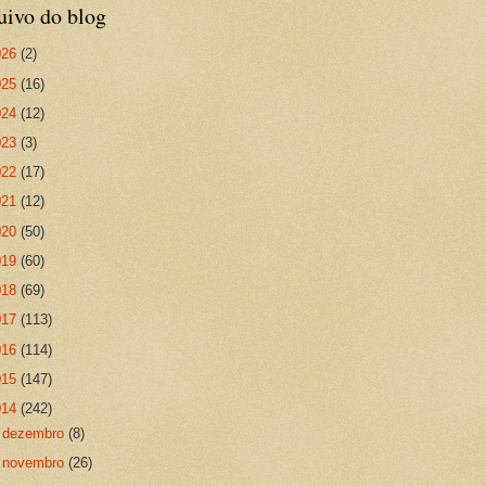
uivo do blog
026
(2)
025
(16)
024
(12)
023
(3)
022
(17)
021
(12)
020
(50)
019
(60)
018
(69)
017
(113)
016
(114)
015
(147)
014
(242)
►
dezembro
(8)
►
novembro
(26)