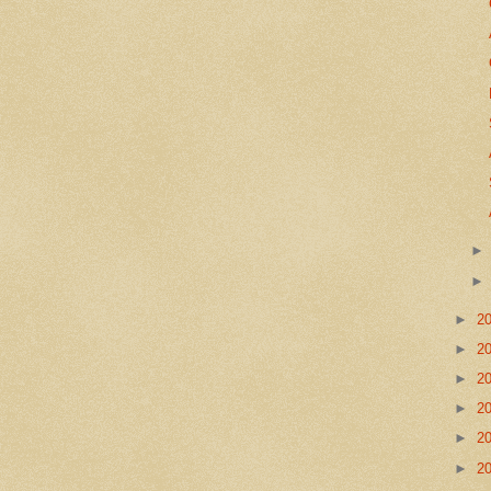
►
2
►
2
►
2
►
2
►
2
►
2