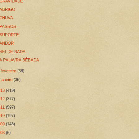
GRAVIDADE
ABRIGO
CHUVA
PASSOS
SUPORTE
ANDOR
SEI DE NADA
A PALAVRA BÊBADA
►
fevereiro
(38)
►
janeiro
(36)
013
(419)
012
(377)
011
(597)
010
(197)
009
(148)
008
(6)