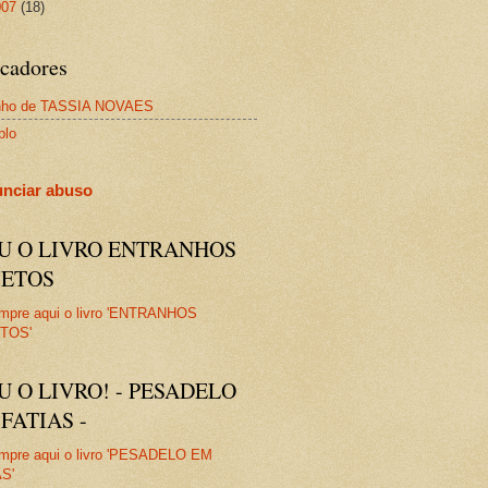
007
(18)
cadores
nho de TASSIA NOVAES
plo
nciar abuso
IU O LIVRO ENTRANHOS
JETOS
U O LIVRO! - PESADELO
FATIAS -