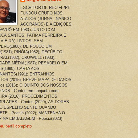
ESCRITOR DE RECIFE/PE.
FUNDOU GRUPO NOS
ATADOS (JORNAL NANICO
AGORANOS) E A EDIÇÕES
AVUÔ EM 1980 (JUNTO COM
CA SANTOS, FATIMA FERREIRA E
 VIEIRA) LIVROS: SEM
ERO(1980); DE POUCO UM
(1981); PINÓIA(1982); DECÚBITO
RAL(1982); CRU/WELL (1983);
DADE MÉDIA(1987); PESADELO EM
AS(1990); CARTA AOS
NANTES(1991); ENTRANHOS
TOS (2015); BREVE MAPA DE DANOS
ntos (2016); O QUINTO DOS NOSSOS
NOS - Contos em conjunto com
EIRA (2016); PROCEDIMENTOS
PLARES - Contos (2020); AS DORES
O ESPELHO SENTE QUANDO
ETE - Poesia (2022); MANTENHA O
 NA EMBALAGEM - Poesia(2023)
eu perfil completo