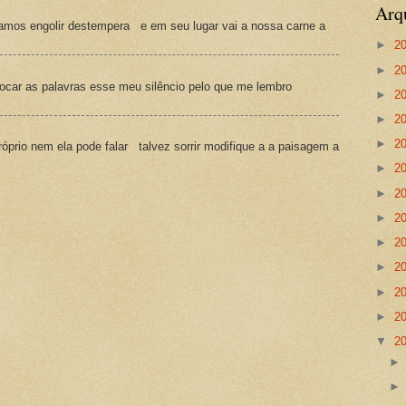
Arq
amos engolir destempera e em seu lugar vai a nossa carne a
►
2
►
2
ocar as palavras esse meu silêncio pelo que me lembro
►
2
►
2
►
2
prio nem ela pode falar talvez sorrir modifique a a paisagem a
►
2
►
2
►
2
►
2
►
2
►
2
►
2
▼
2