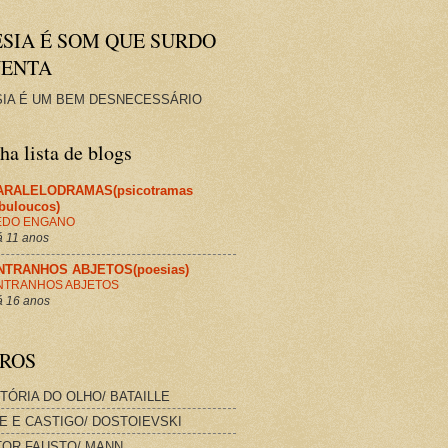
ESIA É SOM QUE SURDO
VENTA
IA É UM BEM DESNECESSÁRIO
a lista de blogs
ARALELODRAMAS(psicotramas
abuloucos)
EDO ENGANO
 11 anos
NTRANHOS ABJETOS(poesias)
NTRANHOS ABJETOS
 16 anos
VROS
STÓRIA DO OLHO/ BATAILLE
E E CASTIGO/ DOSTOIEVSKI
OR FAUSTO/ MANN