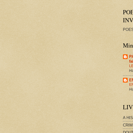
PO
IN
POES
Minh
P
f
L
Há
E
E
Há
LI
A HI
CRIM
DOUT