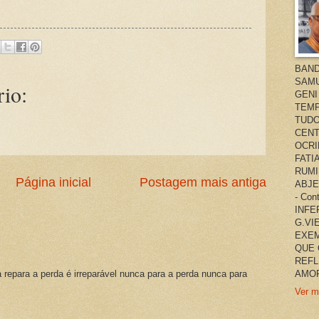
BAND
SAMU
io:
GENI
TEMP
TUDO
CENT
OCRI
FATI
RUMI
Página inicial
Postagem mais antiga
ABJE
- Co
INFER
G.VI
EXEM
QUE 
REFL
a repara a perda é irreparável nunca para a perda nunca para
AMOR
Ver m