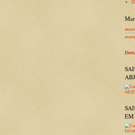
►
2
Mar
dese
exem
Denu
SA
AB
SAI
EM 