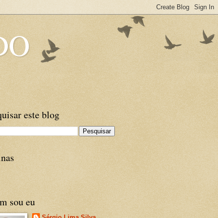
DO
uisar este blog
inas
m sou eu
Sérgio Lima Silva