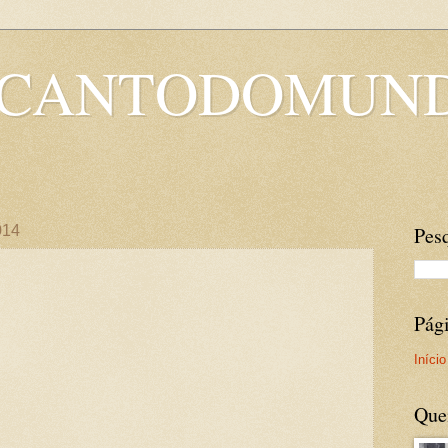
OCANTODOMUN
014
Pesq
Pág
Início
Que