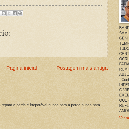
BAND
io:
SAMU
GENI
TEMP
TUDO
CENT
OCRI
FATI
Página inicial
Postagem mais antiga
RUMI
ABJE
- Co
INFER
G.VI
EXEM
QUE 
a repara a perda é irreparável nunca para a perda nunca para
REFL
AMOR
Ver m