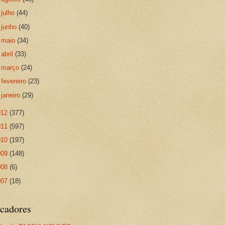
►
julho
(44)
►
junho
(40)
►
maio
(34)
►
abril
(33)
►
março
(24)
►
fevereiro
(23)
►
janeiro
(29)
012
(377)
011
(597)
010
(197)
009
(148)
008
(6)
007
(18)
cadores