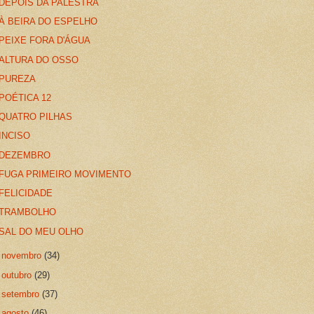
DEPOIS DA PALESTRA
À BEIRA DO ESPELHO
PEIXE FORA D'ÁGUA
ALTURA DO OSSO
PUREZA
POÉTICA 12
QUATRO PILHAS
INCISO
DEZEMBRO
FUGA PRIMEIRO MOVIMENTO
FELICIDADE
TRAMBOLHO
SAL DO MEU OLHO
►
novembro
(34)
►
outubro
(29)
►
setembro
(37)
►
agosto
(46)