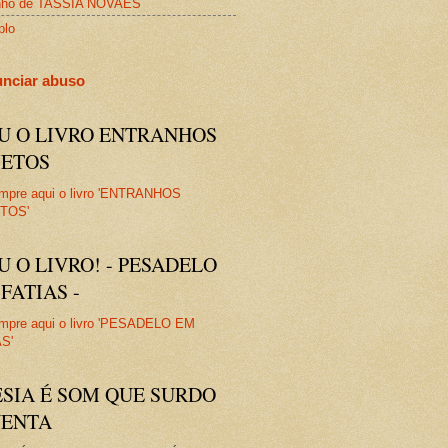
nho de TASSIA NOVAES
plo
nciar abuso
IU O LIVRO ENTRANHOS
JETOS
U O LIVRO! - PESADELO
FATIAS -
ESIA É SOM QUE SURDO
VENTA