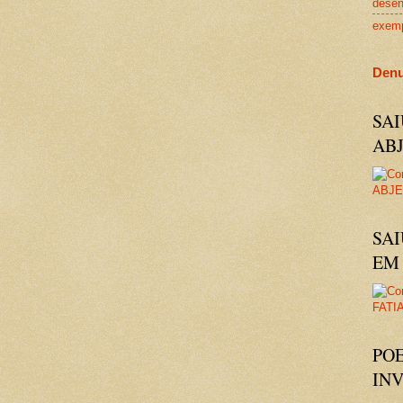
dese
exem
Denu
SA
AB
SAI
EM 
PO
IN