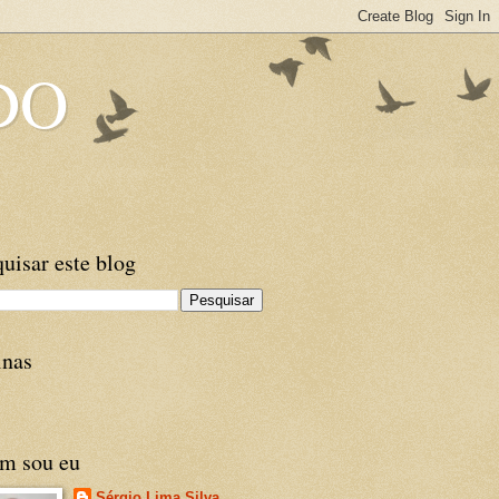
DO
uisar este blog
inas
m sou eu
Sérgio Lima Silva