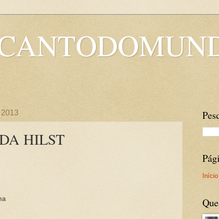
OCANTODOMUN
 2013
Pesq
DA HILST
Pág
Início
ma
Que