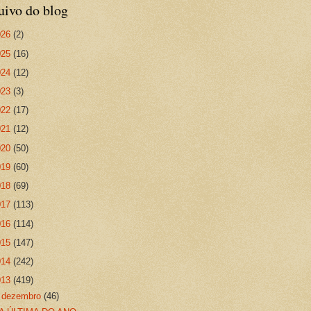
uivo do blog
026
(2)
025
(16)
024
(12)
023
(3)
022
(17)
021
(12)
020
(50)
019
(60)
018
(69)
017
(113)
016
(114)
015
(147)
014
(242)
013
(419)
▼
dezembro
(46)