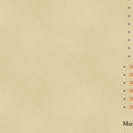
►
2
►
2
►
2
►
2
►
2
►
2
Mar