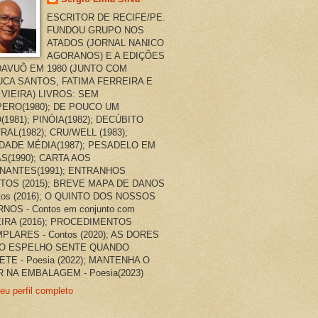
ESCRITOR DE RECIFE/PE.
FUNDOU GRUPO NOS
ATADOS (JORNAL NANICO
AGORANOS) E A EDIÇÕES
AVUÔ EM 1980 (JUNTO COM
CA SANTOS, FATIMA FERREIRA E
 VIEIRA) LIVROS: SEM
ERO(1980); DE POUCO UM
(1981); PINÓIA(1982); DECÚBITO
RAL(1982); CRU/WELL (1983);
DADE MÉDIA(1987); PESADELO EM
AS(1990); CARTA AOS
NANTES(1991); ENTRANHOS
TOS (2015); BREVE MAPA DE DANOS
ntos (2016); O QUINTO DOS NOSSOS
NOS - Contos em conjunto com
EIRA (2016); PROCEDIMENTOS
PLARES - Contos (2020); AS DORES
O ESPELHO SENTE QUANDO
ETE - Poesia (2022); MANTENHA O
 NA EMBALAGEM - Poesia(2023)
eu perfil completo