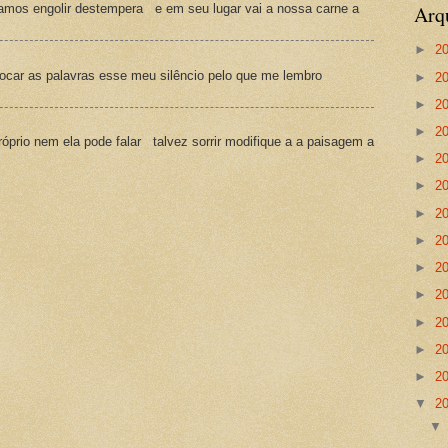
Arq
amos engolir destempera e em seu lugar vai a nossa carne a
►
2
ocar as palavras esse meu silêncio pelo que me lembro
►
2
►
2
►
2
prio nem ela pode falar talvez sorrir modifique a a paisagem a
►
2
►
2
►
2
►
2
►
2
►
2
►
2
►
2
►
2
▼
2