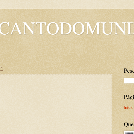
OCANTODOMUN
11
Pesq
Pág
Início
Que