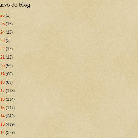
uivo do blog
026
(2)
025
(16)
024
(12)
023
(3)
022
(17)
021
(12)
020
(50)
019
(60)
018
(69)
017
(113)
016
(114)
015
(147)
014
(242)
013
(419)
012
(377)