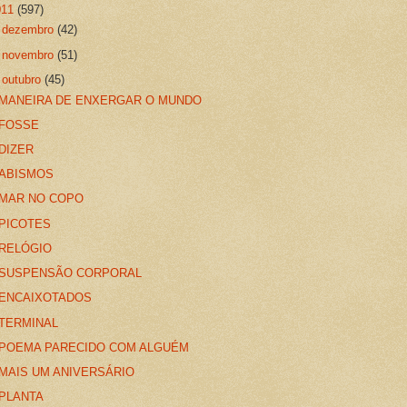
011
(597)
►
dezembro
(42)
►
novembro
(51)
▼
outubro
(45)
MANEIRA DE ENXERGAR O MUNDO
FOSSE
DIZER
ABISMOS
MAR NO COPO
PICOTES
RELÓGIO
SUSPENSÃO CORPORAL
ENCAIXOTADOS
TERMINAL
POEMA PARECIDO COM ALGUÉM
MAIS UM ANIVERSÁRIO
PLANTA