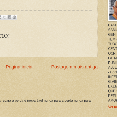
BAND
SAMU
io:
GENI
TEMP
TUDO
CENT
OCRI
FATI
RUMI
Página inicial
Postagem mais antiga
ABJE
- Co
INFER
G.VI
EXEM
QUE 
REFL
a repara a perda é irreparável nunca para a perda nunca para
AMOR
Ver m