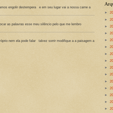
Arq
amos engolir destempera e em seu lugar vai a nossa carne a
►
2
►
2
ocar as palavras esse meu silêncio pelo que me lembro
►
2
►
2
►
2
prio nem ela pode falar talvez sorrir modifique a a paisagem a
►
2
►
2
►
2
►
2
►
2
►
2
►
2
►
2
►
2
►
2