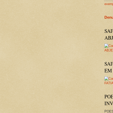
exem
Denu
SA
AB
SAI
EM 
PO
IN
POES