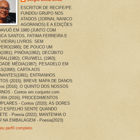
ESCRITOR DE RECIFE/PE.
FUNDOU GRUPO NOS
ATADOS (JORNAL NANICO
AGORANOS) E A EDIÇÕES
AVUÔ EM 1980 (JUNTO COM
CA SANTOS, FATIMA FERREIRA E
 VIEIRA) LIVROS: SEM
ERO(1980); DE POUCO UM
(1981); PINÓIA(1982); DECÚBITO
RAL(1982); CRU/WELL (1983);
DADE MÉDIA(1987); PESADELO EM
AS(1990); CARTA AOS
NANTES(1991); ENTRANHOS
TOS (2015); BREVE MAPA DE DANOS
ntos (2016); O QUINTO DOS NOSSOS
NOS - Contos em conjunto com
EIRA (2016); PROCEDIMENTOS
PLARES - Contos (2020); AS DORES
O ESPELHO SENTE QUANDO
ETE - Poesia (2022); MANTENHA O
 NA EMBALAGEM - Poesia(2023)
eu perfil completo