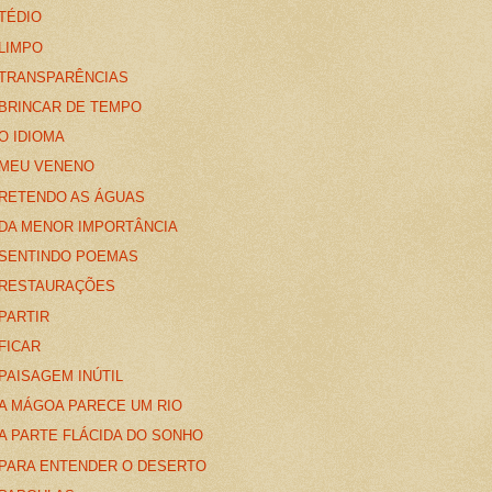
TÉDIO
LIMPO
TRANSPARÊNCIAS
BRINCAR DE TEMPO
O IDIOMA
MEU VENENO
RETENDO AS ÁGUAS
DA MENOR IMPORTÂNCIA
SENTINDO POEMAS
RESTAURAÇÕES
PARTIR
FICAR
PAISAGEM INÚTIL
A MÁGOA PARECE UM RIO
A PARTE FLÁCIDA DO SONHO
PARA ENTENDER O DESERTO