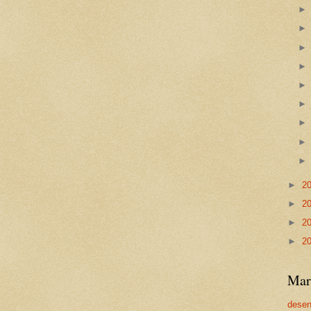
►
2
►
2
►
2
►
2
Mar
dese