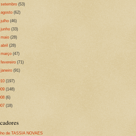
►
setembro
(53)
►
agosto
(62)
►
julho
(46)
►
junho
(33)
►
maio
(28)
►
abril
(28)
►
março
(47)
►
fevereiro
(71)
►
janeiro
(91)
010
(197)
009
(148)
008
(6)
007
(18)
cadores
nho de TASSIA NOVAES