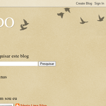
DO
uisar este blog
inas
m sou eu
Sérgio Lima Silva