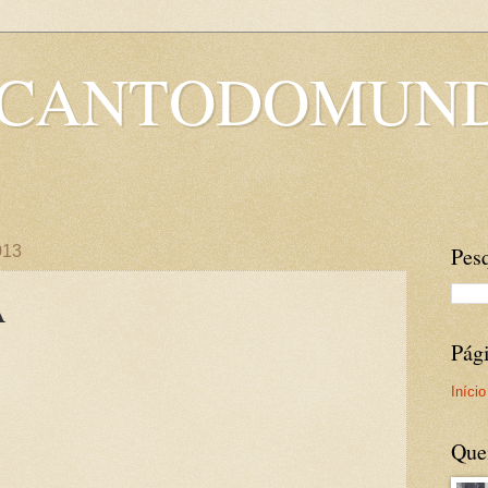
OCANTODOMUN
013
Pesq
A
Pág
Início
Que