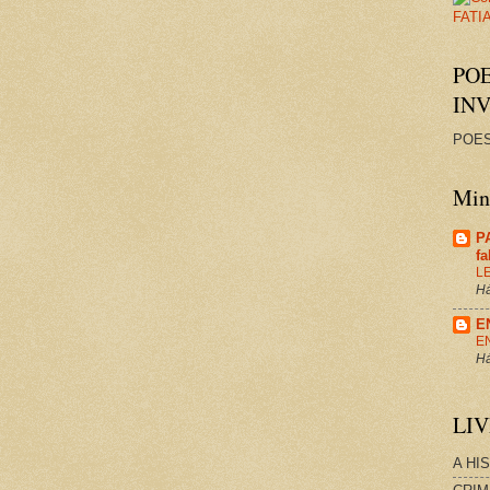
PO
IN
POES
Minh
P
f
L
Há
E
E
Há
LI
A HI