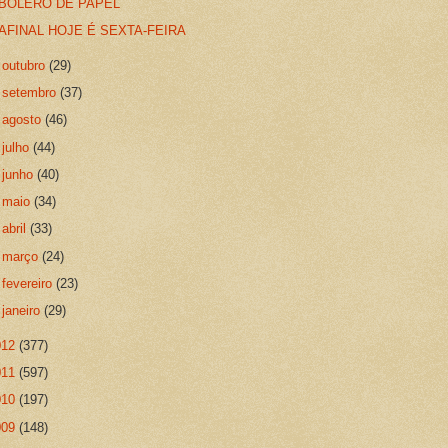
BOLERO DE PAPEL
AFINAL HOJE É SEXTA-FEIRA
►
outubro
(29)
►
setembro
(37)
►
agosto
(46)
►
julho
(44)
►
junho
(40)
►
maio
(34)
►
abril
(33)
►
março
(24)
►
fevereiro
(23)
►
janeiro
(29)
012
(377)
011
(597)
010
(197)
009
(148)