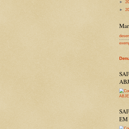
►
2
►
2
Mar
dese
exem
Denu
SA
AB
SAI
EM 