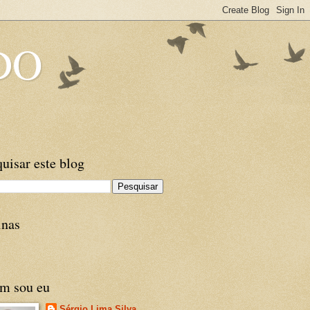
DO
uisar este blog
inas
m sou eu
Sérgio Lima Silva