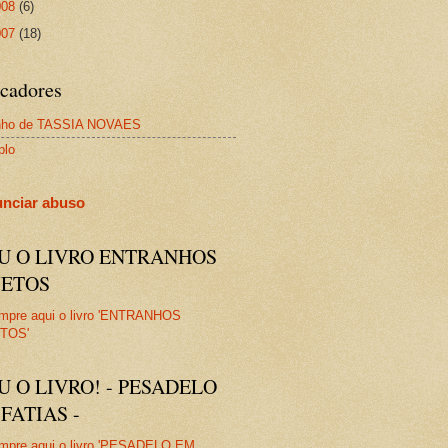
008
(6)
007
(18)
cadores
nho de TASSIA NOVAES
plo
nciar abuso
IU O LIVRO ENTRANHOS
JETOS
U O LIVRO! - PESADELO
FATIAS -