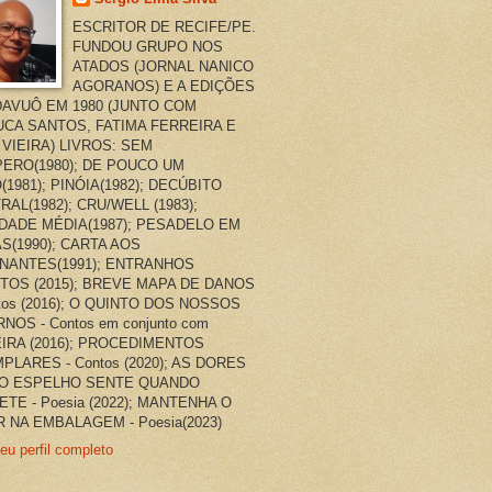
ESCRITOR DE RECIFE/PE.
FUNDOU GRUPO NOS
ATADOS (JORNAL NANICO
AGORANOS) E A EDIÇÕES
AVUÔ EM 1980 (JUNTO COM
CA SANTOS, FATIMA FERREIRA E
 VIEIRA) LIVROS: SEM
ERO(1980); DE POUCO UM
(1981); PINÓIA(1982); DECÚBITO
RAL(1982); CRU/WELL (1983);
DADE MÉDIA(1987); PESADELO EM
AS(1990); CARTA AOS
NANTES(1991); ENTRANHOS
TOS (2015); BREVE MAPA DE DANOS
ntos (2016); O QUINTO DOS NOSSOS
NOS - Contos em conjunto com
EIRA (2016); PROCEDIMENTOS
PLARES - Contos (2020); AS DORES
O ESPELHO SENTE QUANDO
ETE - Poesia (2022); MANTENHA O
 NA EMBALAGEM - Poesia(2023)
eu perfil completo