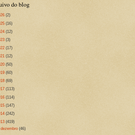
uivo do blog
026
(2)
025
(16)
024
(12)
023
(3)
022
(17)
021
(12)
020
(50)
019
(60)
018
(69)
017
(113)
016
(114)
015
(147)
014
(242)
013
(419)
►
dezembro
(46)