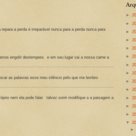
Arq
►
2
►
2
a repara a perda é irreparável nunca para a perda nunca para
►
2
►
2
►
2
►
2
amos engolir destempera e em seu lugar vai a nossa carne a
►
2
►
2
ocar as palavras esse meu silêncio pelo que me lembro
►
2
►
2
prio nem ela pode falar talvez sorrir modifique a a paisagem a
►
2
►
2
►
2
▼
2