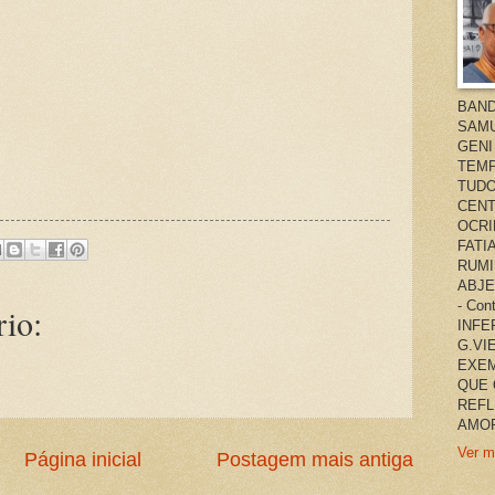
BAND
SAMU
GENI
TEMP
TUDO
CENT
OCRI
FATI
RUMI
ABJE
- Co
io:
INFER
G.VI
EXEM
QUE 
REFL
AMOR
Ver m
Página inicial
Postagem mais antiga