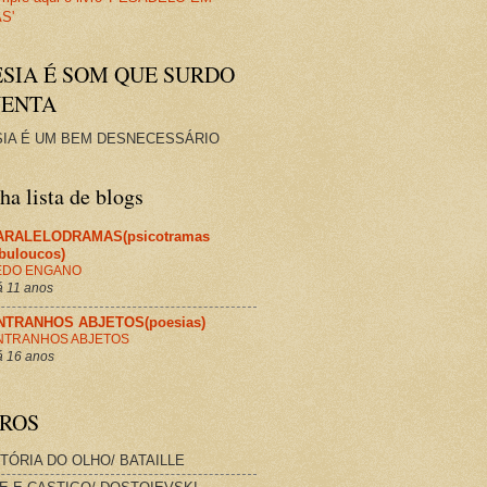
ESIA É SOM QUE SURDO
VENTA
IA É UM BEM DESNECESSÁRIO
a lista de blogs
ARALELODRAMAS(psicotramas
abuloucos)
EDO ENGANO
 11 anos
NTRANHOS ABJETOS(poesias)
NTRANHOS ABJETOS
 16 anos
VROS
STÓRIA DO OLHO/ BATAILLE