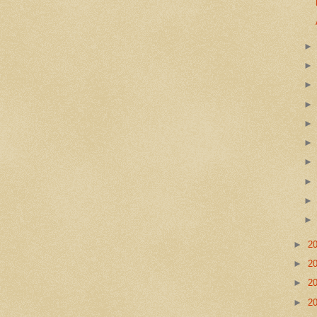
►
2
►
2
►
2
►
2