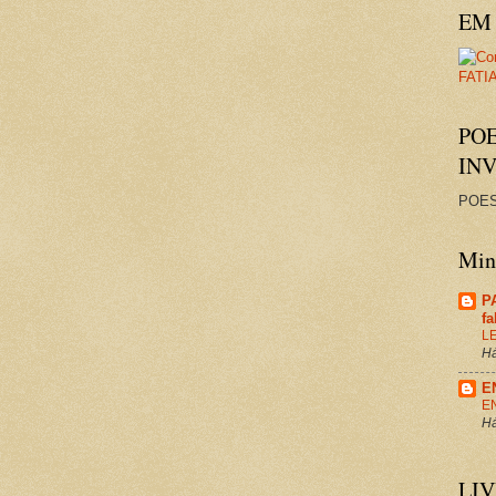
EM 
PO
IN
POES
Minh
P
f
L
Há
E
E
Há
LI