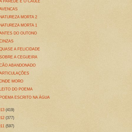
A PAREDE E O CAULE
AVENCAS
NATUREZA MORTA 2
NATUREZA MORTA 1
ANTES DO OUTONO
CINZAS
QUASE A FELICIDADE
SOBRE A CEGUEIRA
CÃO ABANDONADO
ARTICULAÇÕES
ONDE MORO
LEITO DO POEMA
POEMA ESCRITO NA ÁGUA
013
(419)
012
(377)
011
(597)