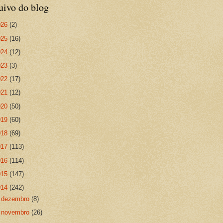
uivo do blog
026
(2)
025
(16)
024
(12)
023
(3)
022
(17)
021
(12)
020
(50)
019
(60)
018
(69)
017
(113)
016
(114)
015
(147)
014
(242)
►
dezembro
(8)
►
novembro
(26)