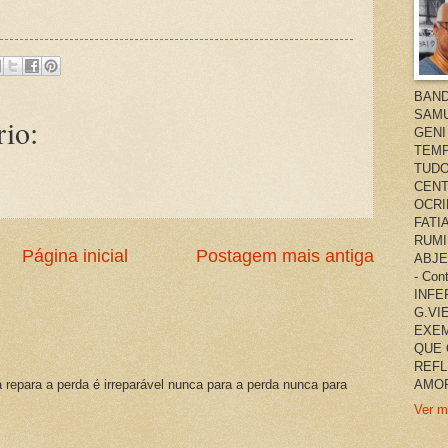
BAND
SAMU
io:
GENI
TEMP
TUDO
CENT
OCRI
FATI
RUMI
Página inicial
Postagem mais antiga
ABJE
- Co
INFER
G.VI
EXEM
QUE 
REFL
a repara a perda é irreparável nunca para a perda nunca para
AMOR
Ver m