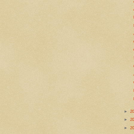
►
2
►
2
►
2