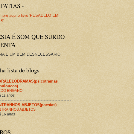
FATIAS -
ESIA É SOM QUE SURDO
VENTA
IA É UM BEM DESNECESSÁRIO
a lista de blogs
ARALELODRAMAS(psicotramas
abuloucos)
EDO ENGANO
 11 anos
NTRANHOS ABJETOS(poesias)
NTRANHOS ABJETOS
 16 anos
VROS