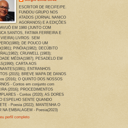
ESCRITOR DE RECIFE/PE.
FUNDOU GRUPO NOS
ATADOS (JORNAL NANICO
AGORANOS) E A EDIÇÕES
AVUÔ EM 1980 (JUNTO COM
CA SANTOS, FATIMA FERREIRA E
 VIEIRA) LIVROS: SEM
ERO(1980); DE POUCO UM
(1981); PINÓIA(1982); DECÚBITO
RAL(1982); CRU/WELL (1983);
DADE MÉDIA(1987); PESADELO EM
AS(1990); CARTA AOS
NANTES(1991); ENTRANHOS
TOS (2015); BREVE MAPA DE DANOS
ntos (2016); O QUINTO DOS NOSSOS
NOS - Contos em conjunto com
EIRA (2016); PROCEDIMENTOS
PLARES - Contos (2020); AS DORES
O ESPELHO SENTE QUANDO
ETE - Poesia (2022); MANTENHA O
 NA EMBALAGEM - Poesia(2023)
eu perfil completo