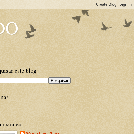
DO
uisar este blog
inas
m sou eu
Sérgio Lima Silva