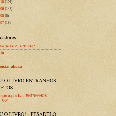
010
(197)
009
(148)
008
(6)
007
(18)
cadores
nho de TASSIA NOVAES
plo
nciar abuso
IU O LIVRO ENTRANHOS
JETOS
U O LIVRO! - PESADELO