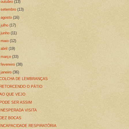
►
outubro
(13)
►
setembro
(13)
►
agosto
(16)
►
julho
(17)
►
junho
(11)
►
maio
(12)
►
abril
(19)
►
março
(33)
►
fevereiro
(38)
▼
janeiro
(36)
COLCHA DE LEMBRANÇAS
RETORCENDO O PÁTIO
AO QUE VEJO
PODE SER ASSIM
INESPERADA VISITA
DEZ BOCAS
INCAPACIDADE RESPIRATÓRIA