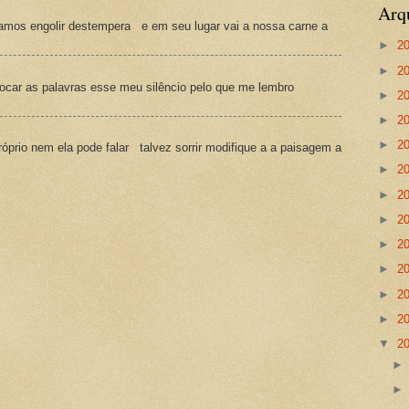
Arq
amos engolir destempera e em seu lugar vai a nossa carne a
►
2
►
2
ocar as palavras esse meu silêncio pelo que me lembro
►
2
►
2
►
2
prio nem ela pode falar talvez sorrir modifique a a paisagem a
►
2
►
2
►
2
►
2
►
2
►
2
►
2
▼
2