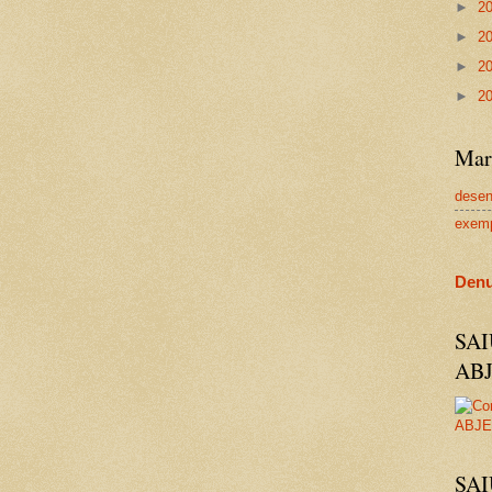
►
2
►
2
►
2
►
2
Mar
dese
exem
Denu
SA
AB
SAI