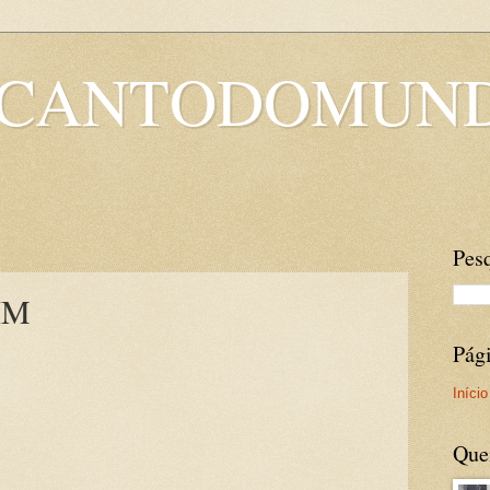
OCANTODOMUN
Pesq
IM
Pág
Início
Que