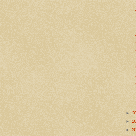
►
2
►
2
►
2