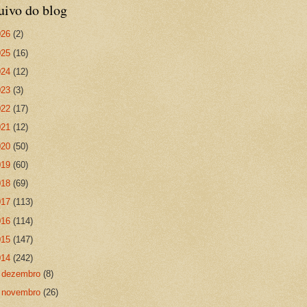
uivo do blog
026
(2)
025
(16)
024
(12)
023
(3)
022
(17)
021
(12)
020
(50)
019
(60)
018
(69)
017
(113)
016
(114)
015
(147)
014
(242)
►
dezembro
(8)
►
novembro
(26)