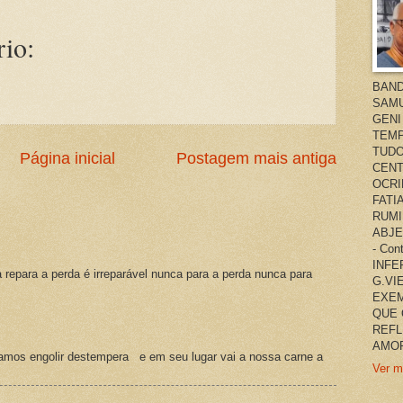
io:
BAND
SAMU
GENI
TEMP
TUDO
Página inicial
Postagem mais antiga
CENT
OCRI
FATI
RUMI
ABJE
- Co
INFER
a repara a perda é irreparável nunca para a perda nunca para
G.VI
EXEM
QUE 
REFL
AMOR
amos engolir destempera e em seu lugar vai a nossa carne a
Ver m