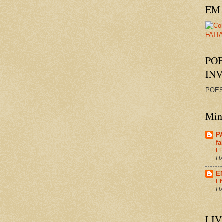
EM 
PO
IN
POES
Minh
P
f
L
Há
E
E
Há
LI