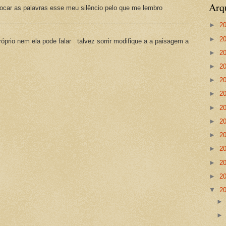
Arq
ocar as palavras esse meu silêncio pelo que me lembro
►
2
►
2
prio nem ela pode falar talvez sorrir modifique a a paisagem a
►
2
►
2
►
2
►
2
►
2
►
2
►
2
►
2
►
2
►
2
▼
2