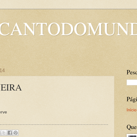
OCANTODOMUN
014
Pesq
UEIRA
Pág
Início
erve
Que