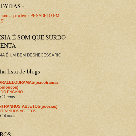
FATIAS -
ESIA É SOM QUE SURDO
VENTA
IA É UM BEM DESNECESSÁRIO
a lista de blogs
ARALELODRAMAS(psicotramas
abuloucos)
EDO ENGANO
 11 anos
NTRANHOS ABJETOS(poesias)
NTRANHOS ABJETOS
 16 anos
VROS