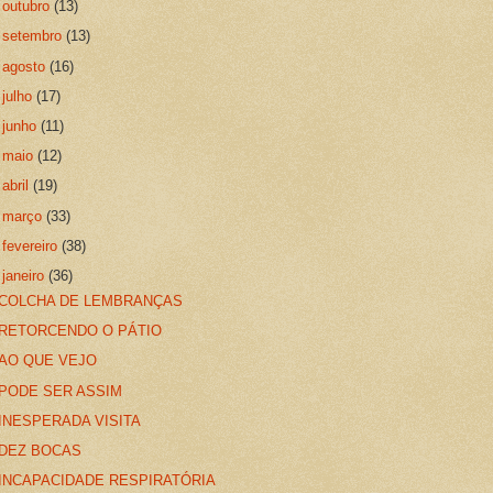
►
outubro
(13)
►
setembro
(13)
►
agosto
(16)
►
julho
(17)
►
junho
(11)
►
maio
(12)
►
abril
(19)
►
março
(33)
►
fevereiro
(38)
▼
janeiro
(36)
COLCHA DE LEMBRANÇAS
RETORCENDO O PÁTIO
AO QUE VEJO
PODE SER ASSIM
INESPERADA VISITA
DEZ BOCAS
INCAPACIDADE RESPIRATÓRIA