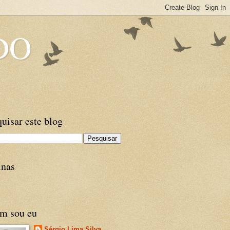
DO
uisar este blog
inas
m sou eu
Sérgio Lima Silva