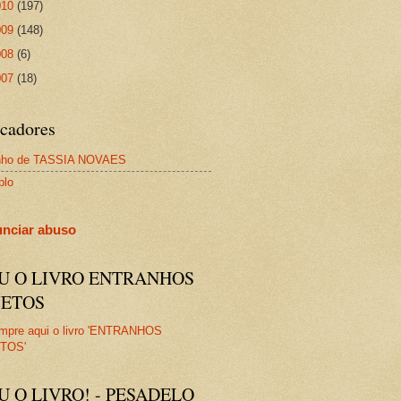
010
(197)
009
(148)
008
(6)
007
(18)
cadores
nho de TASSIA NOVAES
plo
nciar abuso
IU O LIVRO ENTRANHOS
JETOS
U O LIVRO! - PESADELO