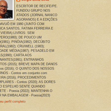
ESCRITOR DE RECIFE/PE.
FUNDOU GRUPO NOS
ATADOS (JORNAL NANICO
AGORANOS) E A EDIÇÕES
AVUÔ EM 1980 (JUNTO COM
CA SANTOS, FATIMA FERREIRA E
 VIEIRA) LIVROS: SEM
ERO(1980); DE POUCO UM
(1981); PINÓIA(1982); DECÚBITO
RAL(1982); CRU/WELL (1983);
DADE MÉDIA(1987); PESADELO EM
AS(1990); CARTA AOS
NANTES(1991); ENTRANHOS
TOS (2015); BREVE MAPA DE DANOS
ntos (2016); O QUINTO DOS NOSSOS
NOS - Contos em conjunto com
EIRA (2016); PROCEDIMENTOS
PLARES - Contos (2020); AS DORES
O ESPELHO SENTE QUANDO
ETE - Poesia (2022); MANTENHA O
 NA EMBALAGEM - Poesia(2023)
eu perfil completo