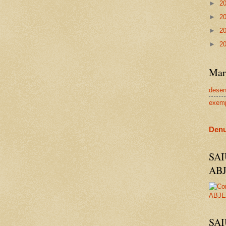
►
2
►
2
►
2
►
2
Mar
dese
exem
Denu
SA
AB
SAI