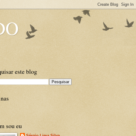
DO
uisar este blog
inas
m sou eu
Sérgio Lima Silva