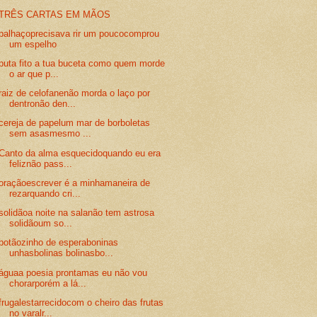
TRÊS CARTAS EM MÃOS
palhaçoprecisava rir um poucocomprou
um espelho
puta fito a tua buceta como quem morde
o ar que p...
raiz de celofanenão morda o laço por
dentronão den...
cereja de papelum mar de borboletas
sem asasmesmo ...
Canto da alma esquecidoquando eu era
feliznão pass...
oraçãoescrever é a minhamaneira de
rezarquando cri...
solidãoa noite na salanão tem astrosa
solidãoum so...
botãozinho de esperaboninas
unhasbolinas bolinasbo...
águaa poesia prontamas eu não vou
chorarporém a lá...
frugalestarrecidocom o cheiro das frutas
no varalr...