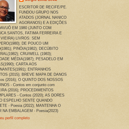
ESCRITOR DE RECIFE/PE.
FUNDOU GRUPO NOS
ATADOS (JORNAL NANICO
AGORANOS) E A EDIÇÕES
AVUÔ EM 1980 (JUNTO COM
CA SANTOS, FATIMA FERREIRA E
 VIEIRA) LIVROS: SEM
ERO(1980); DE POUCO UM
(1981); PINÓIA(1982); DECÚBITO
RAL(1982); CRU/WELL (1983);
DADE MÉDIA(1987); PESADELO EM
AS(1990); CARTA AOS
NANTES(1991); ENTRANHOS
TOS (2015); BREVE MAPA DE DANOS
ntos (2016); O QUINTO DOS NOSSOS
NOS - Contos em conjunto com
EIRA (2016); PROCEDIMENTOS
PLARES - Contos (2020); AS DORES
O ESPELHO SENTE QUANDO
ETE - Poesia (2022); MANTENHA O
 NA EMBALAGEM - Poesia(2023)
eu perfil completo