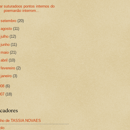
ar suturadoos pontos internos do
poemanão interrom...
►
setembro
(20)
►
agosto
(11)
►
julho
(12)
►
junho
(11)
►
maio
(21)
►
abril
(10)
►
fevereiro
(2)
►
janeiro
(3)
008
(6)
007
(18)
cadores
nho de TASSIA NOVAES
plo