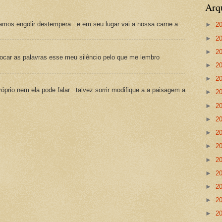
Arq
amos engolir destempera e em seu lugar vai a nossa carne a
►
2
►
2
►
2
ocar as palavras esse meu silêncio pelo que me lembro
►
2
►
2
prio nem ela pode falar talvez sorrir modifique a a paisagem a
►
2
►
2
►
2
►
2
►
2
►
2
►
2
►
2
►
2
►
2