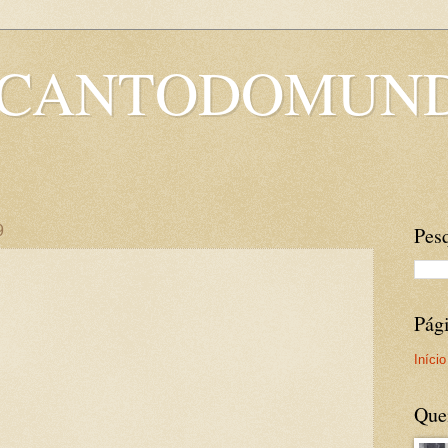
OCANTODOMUN
9
Pesq
Pág
Início
Que