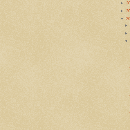
►
2
►
2
▼
2