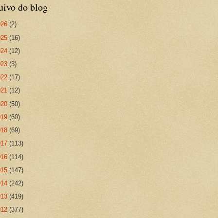
uivo do blog
026
(2)
025
(16)
024
(12)
023
(3)
022
(17)
021
(12)
020
(50)
019
(60)
018
(69)
017
(113)
016
(114)
015
(147)
014
(242)
013
(419)
012
(377)