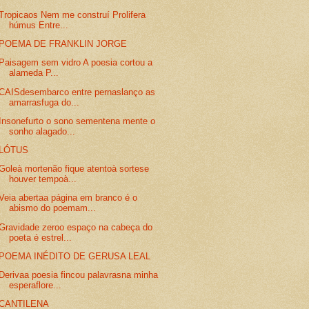
Tropicaos Nem me construí Prolifera
húmus Entre...
POEMA DE FRANKLIN JORGE
Paisagem sem vidro A poesia cortou a
alameda P...
CAISdesembarco entre pernaslanço as
amarrasfuga do...
Insonefurto o sono sementena mente o
sonho alagado...
LÓTUS
Goleà mortenão fique atentoà sortese
houver tempoà...
Veia abertaa página em branco é o
abismo do poemam...
Gravidade zeroo espaço na cabeça do
poeta é estrel...
POEMA INÉDITO DE GERUSA LEAL
Derivaa poesia fincou palavrasna minha
esperaflore...
CANTILENA