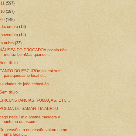
011
(597)
010
(197)
009
(148)
►
dezembro
(13)
►
novembro
(12)
▼
outubro
(33)
NÁUSEA DO DROGADOA poesia não
me faz bemMas quando...
Sem título
CANTO DO ESCUROo sol cai sem
pára-quedasno local d...
saudades de joão sebastião
Sem título
CIRCUNSTÂNCIAS, FUMAÇAS, ETC...
POEMA DE SAMANTHA ABREU
cego nada luz o poema mascara o
sintoma do escuro
De pressões a depressão voltou como
uma faca c...