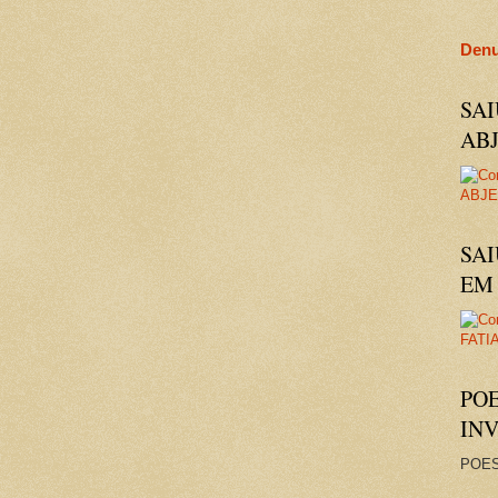
Denu
SA
AB
SAI
EM 
PO
IN
POES