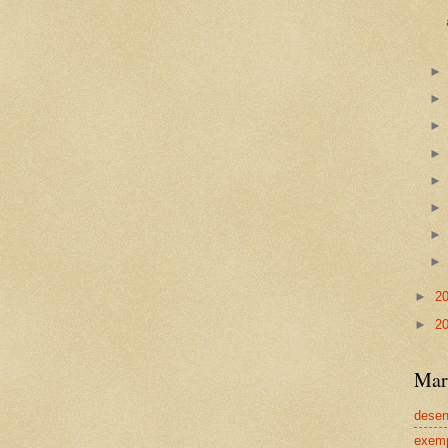
►
2
►
2
Mar
dese
exem