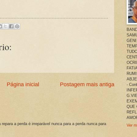
BAND
SAMU
GENI
io:
TEMP
TUDO
CENT
OCRI
FATI
RUMI
ABJE
Página inicial
Postagem mais antiga
- Co
INFER
G.VI
EXEM
QUE 
REFL
AMOR
a repara a perda é irreparável nunca para a perda nunca para
Ver m