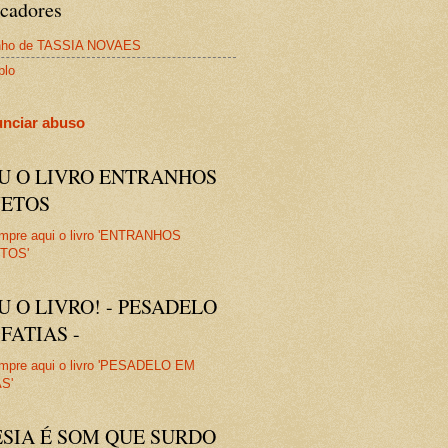
cadores
nho de TASSIA NOVAES
plo
nciar abuso
IU O LIVRO ENTRANHOS
JETOS
U O LIVRO! - PESADELO
FATIAS -
ESIA É SOM QUE SURDO