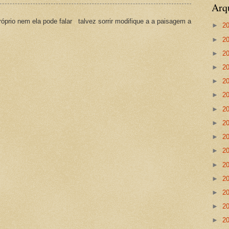
Arq
prio nem ela pode falar talvez sorrir modifique a a paisagem a
►
2
►
2
►
2
►
2
►
2
►
2
►
2
►
2
►
2
►
2
►
2
►
2
►
2
►
2
►
2