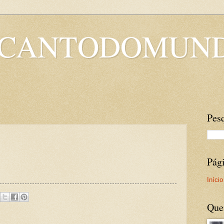
OCANTODOMUN
Pesq
Pág
Início
Que