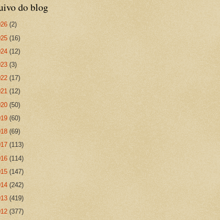
uivo do blog
026
(2)
025
(16)
024
(12)
023
(3)
022
(17)
021
(12)
020
(50)
019
(60)
018
(69)
017
(113)
016
(114)
015
(147)
014
(242)
013
(419)
012
(377)