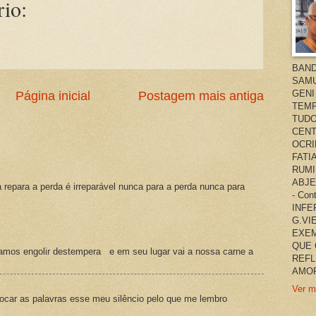
io:
BAND
SAMU
GENI
Página inicial
Postagem mais antiga
TEMP
TUDO
CENT
OCRI
FATI
RUMI
ABJE
a repara a perda é irreparável nunca para a perda nunca para
- Co
INFER
G.VI
EXEM
QUE 
amos engolir destempera e em seu lugar vai a nossa carne a
REFL
AMOR
Ver m
ocar as palavras esse meu silêncio pelo que me lembro