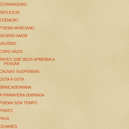
ESTRANGEIRO
REFLEXOS
EFÊMERO
POEMA MARCIANO
SEVERO AMOR
VELÓRIO
COPO VAZIO
ANTES QUE DEUS APRENDA A
PENSAR
CAUSAS SUSPENSAS
GOTA A GOTA
BRINCADEIRINHA
A PRIMAVERA DOBRADA
POEMA SEM TEMPO
PONTO
FACA
OLHARES