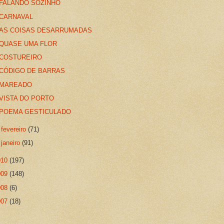
FALANDO SOZINHO
CARNAVAL
AS COISAS DESARRUMADAS
QUASE UMA FLOR
COSTUREIRO
CÓDIGO DE BARRAS
MAREADO
VISTA DO PORTO
POEMA GESTICULADO
►
fevereiro
(71)
►
janeiro
(91)
010
(197)
009
(148)
008
(6)
007
(18)