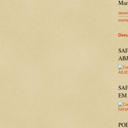
Mar
dese
exem
Denu
SA
AB
SAI
EM 
PO