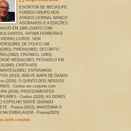
ESCRITOR DE RECIFE/PE.
FUNDOU GRUPO NOS
ATADOS (JORNAL NANICO
AGORANOS) E A EDIÇÕES
AVUÔ EM 1980 (JUNTO COM
CA SANTOS, FATIMA FERREIRA E
 VIEIRA) LIVROS: SEM
ERO(1980); DE POUCO UM
(1981); PINÓIA(1982); DECÚBITO
RAL(1982); CRU/WELL (1983);
DADE MÉDIA(1987); PESADELO EM
AS(1990); CARTA AOS
NANTES(1991); ENTRANHOS
TOS (2015); BREVE MAPA DE DANOS
ntos (2016); O QUINTO DOS NOSSOS
NOS - Contos em conjunto com
EIRA (2016); PROCEDIMENTOS
PLARES - Contos (2020); AS DORES
O ESPELHO SENTE QUANDO
ETE - Poesia (2022); MANTENHA O
 NA EMBALAGEM - Poesia(2023)
eu perfil completo