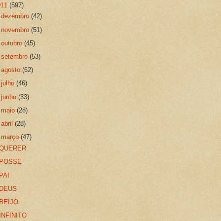
011
(597)
►
dezembro
(42)
►
novembro
(51)
►
outubro
(45)
►
setembro
(53)
►
agosto
(62)
►
julho
(46)
►
junho
(33)
►
maio
(28)
►
abril
(28)
▼
março
(47)
QUERER
POSSE
PAI
DEUS
BEIJO
INFINITO