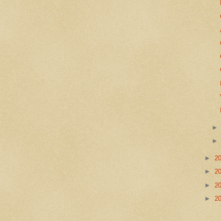
►
2
►
2
►
2
►
2