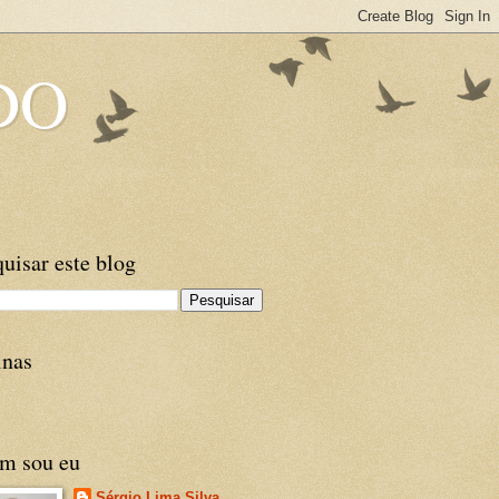
DO
uisar este blog
inas
m sou eu
Sérgio Lima Silva