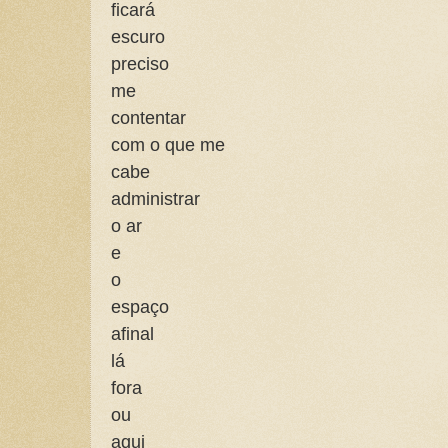
ficará
escuro
preciso
me
contentar
com o que me
cabe
administrar
o ar
e
o
espaço
afinal
lá
fora
ou
aqui