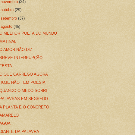
►
novembro
(34)
►
outubro
(29)
►
setembro
(37)
▼
agosto
(46)
O MELHOR POETA DO MUNDO
MATINAL
O AMOR NÃO DIZ
BREVE INTERRUPÇÃO
FESTA
O QUE CARREGO AGORA
HOJE NÃO TEM POESIA
QUANDO O MEDO SORRI
PALAVRAS EM SEGREDO
A PLANTA E O CONCRETO
AMARELO
ÁGUA
DIANTE DA PALAVRA