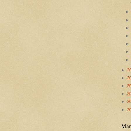
►
2
►
2
►
2
►
2
►
2
►
2
Mar