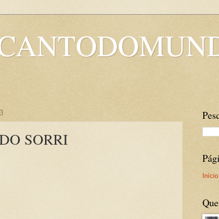
OCANTODOMUN
3
Pesq
DO SORRI
Pág
Início
Que