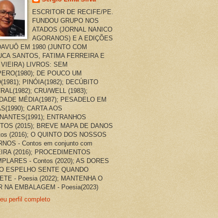
ESCRITOR DE RECIFE/PE.
FUNDOU GRUPO NOS
ATADOS (JORNAL NANICO
AGORANOS) E A EDIÇÕES
AVUÔ EM 1980 (JUNTO COM
CA SANTOS, FATIMA FERREIRA E
 VIEIRA) LIVROS: SEM
ERO(1980); DE POUCO UM
(1981); PINÓIA(1982); DECÚBITO
RAL(1982); CRU/WELL (1983);
DADE MÉDIA(1987); PESADELO EM
AS(1990); CARTA AOS
NANTES(1991); ENTRANHOS
TOS (2015); BREVE MAPA DE DANOS
ntos (2016); O QUINTO DOS NOSSOS
NOS - Contos em conjunto com
EIRA (2016); PROCEDIMENTOS
PLARES - Contos (2020); AS DORES
O ESPELHO SENTE QUANDO
ETE - Poesia (2022); MANTENHA O
 NA EMBALAGEM - Poesia(2023)
eu perfil completo