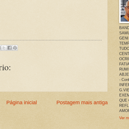
BAND
SAMU
GENI
TEMP
TUDO
CENT
OCRI
io:
FATI
RUMI
ABJE
- Co
INFER
G.VI
EXEM
QUE 
Página inicial
Postagem mais antiga
REFL
AMOR
Ver m