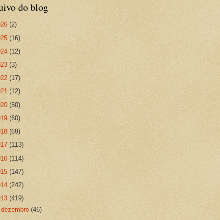
uivo do blog
026
(2)
025
(16)
024
(12)
023
(3)
022
(17)
021
(12)
020
(50)
019
(60)
018
(69)
017
(113)
016
(114)
015
(147)
014
(242)
013
(419)
►
dezembro
(46)