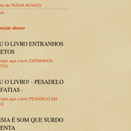
nho de TASSIA NOVAES
plo
nciar abuso
IU O LIVRO ENTRANHOS
JETOS
U O LIVRO! - PESADELO
FATIAS -
ESIA É SOM QUE SURDO
VENTA