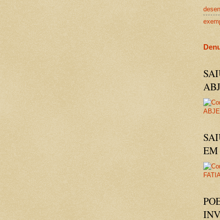
dese
exem
Denu
SA
AB
SAI
EM 
PO
IN