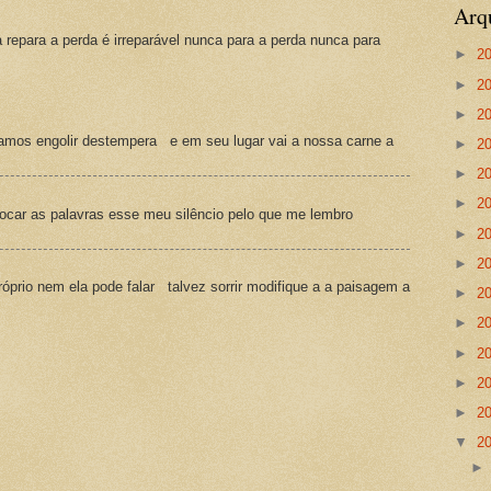
Arq
a repara a perda é irreparável nunca para a perda nunca para
►
2
►
2
►
2
amos engolir destempera e em seu lugar vai a nossa carne a
►
2
►
2
►
2
ocar as palavras esse meu silêncio pelo que me lembro
►
2
►
2
prio nem ela pode falar talvez sorrir modifique a a paisagem a
►
2
►
2
►
2
►
2
►
2
▼
2