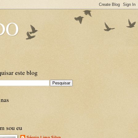
DO
uisar este blog
inas
m sou eu
Sérgio Lima Silva