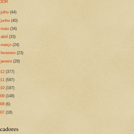
DOR
►
julho
(44)
►
junho
(40)
►
maio
(34)
►
abril
(33)
►
março
(24)
►
fevereiro
(23)
►
janeiro
(29)
012
(377)
011
(597)
010
(197)
009
(148)
008
(6)
007
(18)
cadores