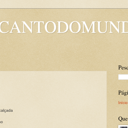
OCANTODOMUN
Pesq
Pág
Início
 calçada
Que
ho