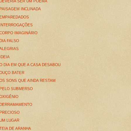
DEVERIA SER UM POEMA
PAISAGEM INCLINADA
EMPAREDADOS
INTERROGAÇÕES
CORPO IMAGINÁRIO
DIA FALSO
ALEGRIAS
IDEIA
O DIA EM QUE A CASA DESABOU
OUÇO BATER
OS SONS QUE AINDA RESTAM
PELO SUBMERSO
OXIGÊNIO
DERRAMAMENTO
PRECIOSO
UM LUGAR
TEIA DE ARANHA