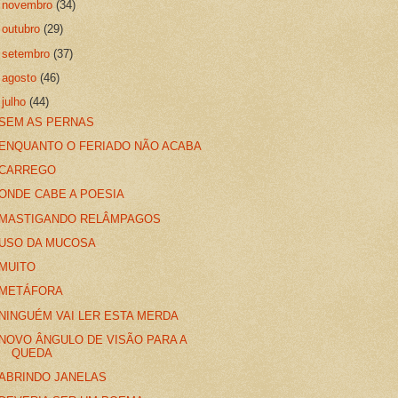
►
novembro
(34)
►
outubro
(29)
►
setembro
(37)
►
agosto
(46)
▼
julho
(44)
SEM AS PERNAS
ENQUANTO O FERIADO NÃO ACABA
CARREGO
ONDE CABE A POESIA
MASTIGANDO RELÂMPAGOS
USO DA MUCOSA
MUITO
METÁFORA
NINGUÉM VAI LER ESTA MERDA
NOVO ÂNGULO DE VISÃO PARA A
QUEDA
ABRINDO JANELAS