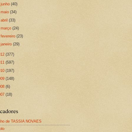
►
junho
(40)
►
maio
(34)
►
abril
(33)
►
março
(24)
►
fevereiro
(23)
►
janeiro
(29)
012
(377)
011
(597)
010
(197)
009
(148)
008
(6)
007
(18)
cadores
nho de TASSIA NOVAES
plo