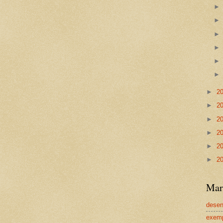
►
2
►
2
►
2
►
2
►
2
►
2
Mar
dese
exem