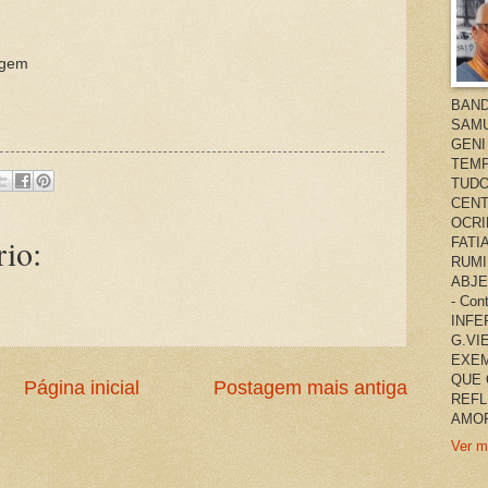
agem
BAND
SAMU
GENI
TEMP
TUDO
CENT
OCRI
io:
FATI
RUMI
ABJE
- Co
INFER
G.VI
EXEM
QUE 
Página inicial
Postagem mais antiga
REFL
AMOR
Ver m