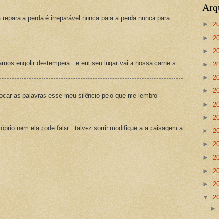
Arq
a repara a perda é irreparável nunca para a perda nunca para
►
2
►
2
►
2
amos engolir destempera e em seu lugar vai a nossa carne a
►
2
►
2
►
2
ocar as palavras esse meu silêncio pelo que me lembro
►
2
►
2
prio nem ela pode falar talvez sorrir modifique a a paisagem a
►
2
►
2
►
2
►
2
►
2
▼
2