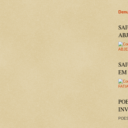
Denu
SA
AB
SAI
EM 
PO
IN
POES