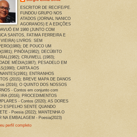
ESCRITOR DE RECIFE/PE.
FUNDOU GRUPO NOS
ATADOS (JORNAL NANICO
AGORANOS) E A EDIÇÕES
AVUÔ EM 1980 (JUNTO COM
CA SANTOS, FATIMA FERREIRA E
 VIEIRA) LIVROS: SEM
ERO(1980); DE POUCO UM
(1981); PINÓIA(1982); DECÚBITO
RAL(1982); CRU/WELL (1983);
DADE MÉDIA(1987); PESADELO EM
AS(1990); CARTA AOS
NANTES(1991); ENTRANHOS
TOS (2015); BREVE MAPA DE DANOS
ntos (2016); O QUINTO DOS NOSSOS
NOS - Contos em conjunto com
EIRA (2016); PROCEDIMENTOS
PLARES - Contos (2020); AS DORES
O ESPELHO SENTE QUANDO
ETE - Poesia (2022); MANTENHA O
 NA EMBALAGEM - Poesia(2023)
eu perfil completo