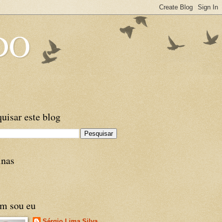
DO
uisar este blog
inas
m sou eu
Sérgio Lima Silva