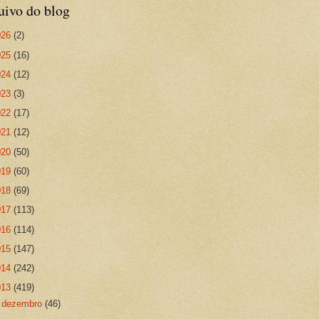
uivo do blog
026
(2)
025
(16)
024
(12)
023
(3)
022
(17)
021
(12)
020
(50)
019
(60)
018
(69)
017
(113)
016
(114)
015
(147)
014
(242)
013
(419)
►
dezembro
(46)