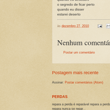
o segredo de ficar perto
quando eu disser
estarei deserto
às
dezembro 27, 2010
Nenhum comentár
Postar um comentário
Postagem mais recente
Assinar:
Postar comentários (Atom)
PERDAS
repara a perda é reparável repara a perd
repara nunca se repar...