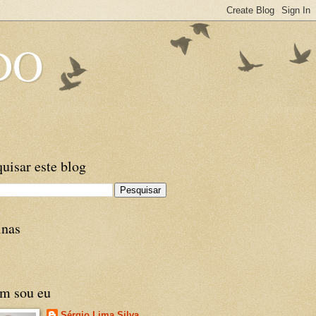
DO
uisar este blog
inas
m sou eu
Sérgio Lima Silva