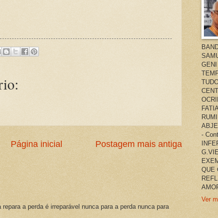
BAND
SAMU
GENI
TEMP
io:
TUDO
CENT
OCRI
FATI
RUMI
ABJE
- Co
Página inicial
Postagem mais antiga
INFER
G.VI
EXEM
QUE 
REFL
AMOR
Ver m
a repara a perda é irreparável nunca para a perda nunca para