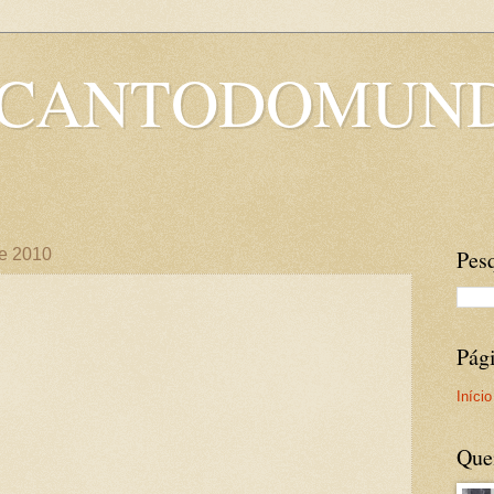
OCANTODOMUN
de 2010
Pesq
Pág
Início
Que