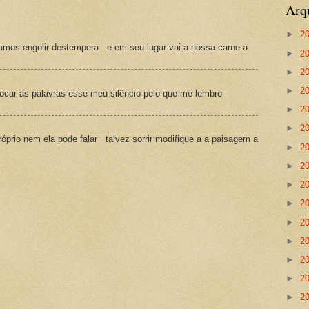
Arq
►
2
amos engolir destempera e em seu lugar vai a nossa carne a
►
2
►
2
►
2
ocar as palavras esse meu silêncio pelo que me lembro
►
2
►
2
prio nem ela pode falar talvez sorrir modifique a a paisagem a
►
2
►
2
►
2
►
2
►
2
►
2
►
2
►
2
►
2