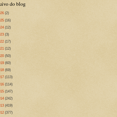
uivo do blog
026
(2)
025
(16)
024
(12)
023
(3)
022
(17)
021
(12)
020
(50)
019
(60)
018
(69)
017
(113)
016
(114)
015
(147)
014
(242)
013
(419)
012
(377)