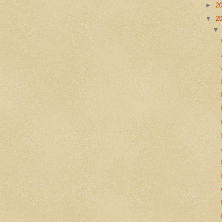
►
2
▼
2