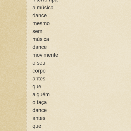
a música
dance
mesmo
sem
música
dance
movimente
o seu
corpo
antes
que
alguém
o faça
dance
antes
que