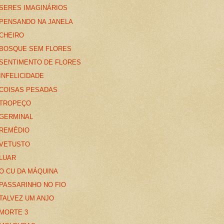
SERES IMAGINÁRIOS
PENSANDO NA JANELA
CHEIRO
BOSQUE SEM FLORES
SENTIMENTO DE FLORES
INFELICIDADE
COISAS PESADAS
TROPEÇO
GERMINAL
REMÉDIO
VETUSTO
LUAR
O CU DA MÁQUINA
PASSARINHO NO FIO
TALVEZ UM ANJO
MORTE 3