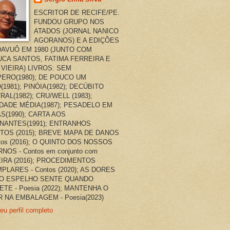
ESCRITOR DE RECIFE/PE.
FUNDOU GRUPO NOS
ATADOS (JORNAL NANICO
AGORANOS) E A EDIÇÕES
AVUÔ EM 1980 (JUNTO COM
CA SANTOS, FATIMA FERREIRA E
 VIEIRA) LIVROS: SEM
ERO(1980); DE POUCO UM
(1981); PINÓIA(1982); DECÚBITO
RAL(1982); CRU/WELL (1983);
DADE MÉDIA(1987); PESADELO EM
AS(1990); CARTA AOS
NANTES(1991); ENTRANHOS
TOS (2015); BREVE MAPA DE DANOS
ntos (2016); O QUINTO DOS NOSSOS
NOS - Contos em conjunto com
EIRA (2016); PROCEDIMENTOS
PLARES - Contos (2020); AS DORES
O ESPELHO SENTE QUANDO
ETE - Poesia (2022); MANTENHA O
 NA EMBALAGEM - Poesia(2023)
eu perfil completo