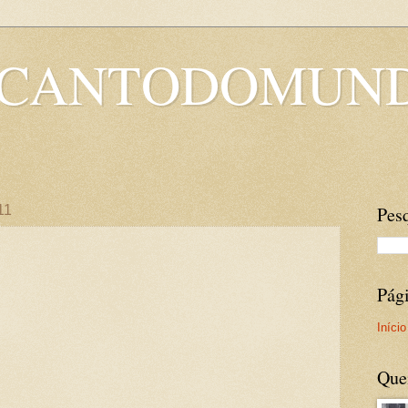
OCANTODOMUN
11
Pesq
Pág
Início
Que