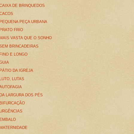
CAIXA DE BRINQUEDOS
CACOS
PEQUENA PEÇA URBANA
PRATO FRIO
MAIS VASTA QUE O SONHO
SEM BRINCADEIRAS
FINO E LONGO
GUIA
PÁTIO DA IGREJA
LUTO, LUTAS
AUTOFAGIA
DA LARGURA DOS PÉS
BIFURCAÇÃO
URGÊNCIAS
EMBALO
MATERNIDADE