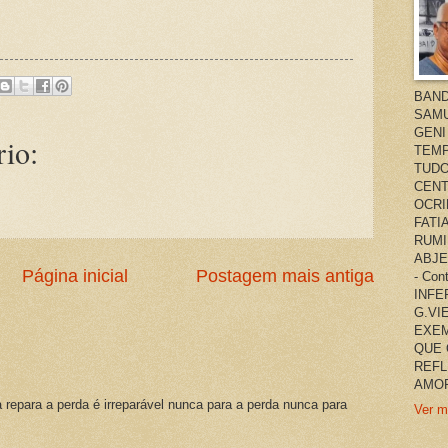
BAND
SAMU
GENI
io:
TEMP
TUDO
CENT
OCRI
FATI
RUMI
ABJE
Página inicial
Postagem mais antiga
- Co
INFER
G.VI
EXEM
QUE 
REFL
AMOR
a repara a perda é irreparável nunca para a perda nunca para
Ver m