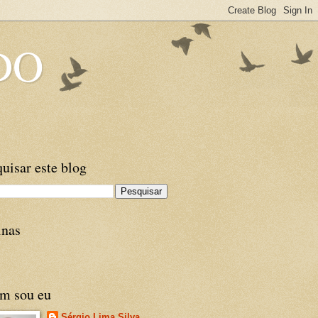
DO
uisar este blog
inas
m sou eu
Sérgio Lima Silva