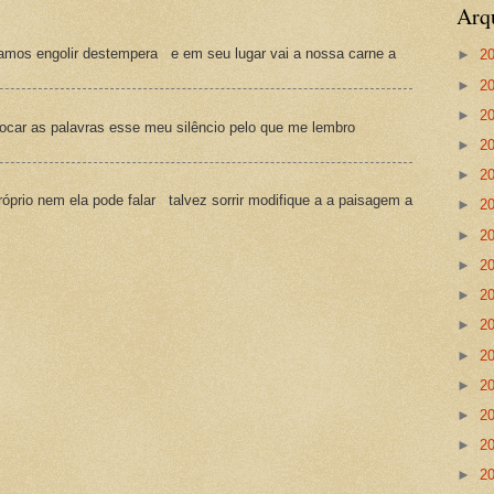
Arq
amos engolir destempera e em seu lugar vai a nossa carne a
►
2
►
2
►
2
ocar as palavras esse meu silêncio pelo que me lembro
►
2
►
2
prio nem ela pode falar talvez sorrir modifique a a paisagem a
►
2
►
2
►
2
►
2
►
2
►
2
►
2
►
2
►
2
►
2