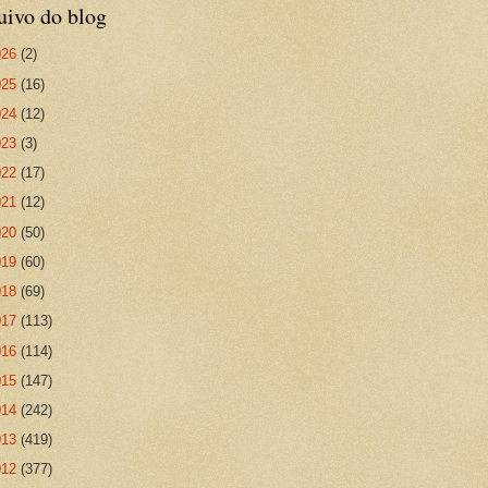
uivo do blog
026
(2)
025
(16)
024
(12)
023
(3)
022
(17)
021
(12)
020
(50)
019
(60)
018
(69)
017
(113)
016
(114)
015
(147)
014
(242)
013
(419)
012
(377)