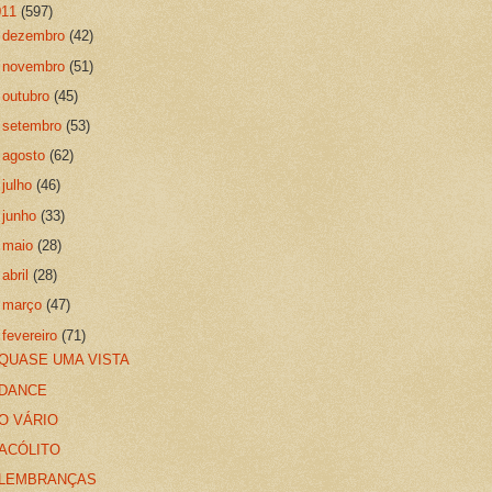
011
(597)
►
dezembro
(42)
►
novembro
(51)
►
outubro
(45)
►
setembro
(53)
►
agosto
(62)
►
julho
(46)
►
junho
(33)
►
maio
(28)
►
abril
(28)
►
março
(47)
▼
fevereiro
(71)
QUASE UMA VISTA
DANCE
O VÁRIO
ACÓLITO
LEMBRANÇAS