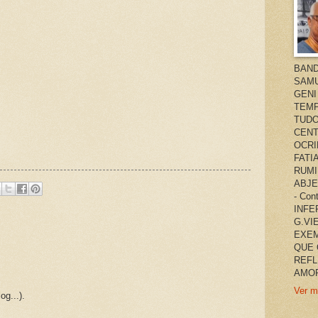
BAND
SAMU
GENI
TEMP
TUDO
CENT
OCRI
FATI
RUMI
ABJE
- Co
INFER
G.VI
EXEM
QUE 
REFL
AMOR
Ver m
og...).