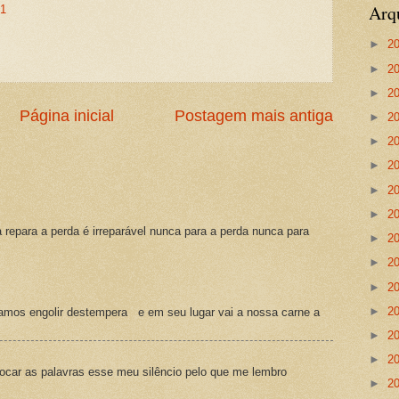
Arq
31
►
2
►
2
►
2
Página inicial
Postagem mais antiga
►
2
►
2
►
2
►
2
►
2
a repara a perda é irreparável nunca para a perda nunca para
►
2
►
2
►
2
►
2
amos engolir destempera e em seu lugar vai a nossa carne a
►
2
►
2
ocar as palavras esse meu silêncio pelo que me lembro
►
2