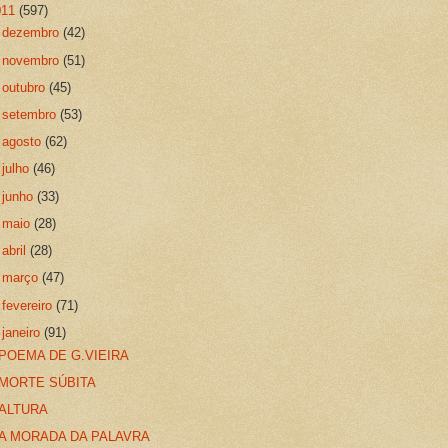
011
(597)
►
dezembro
(42)
►
novembro
(51)
►
outubro
(45)
►
setembro
(53)
►
agosto
(62)
►
julho
(46)
►
junho
(33)
►
maio
(28)
►
abril
(28)
►
março
(47)
►
fevereiro
(71)
▼
janeiro
(91)
POEMA DE G.VIEIRA
MORTE SÚBITA
ALTURA
A MORADA DA PALAVRA