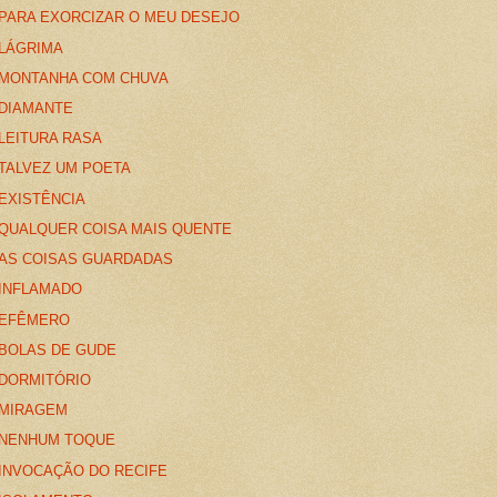
PARA EXORCIZAR O MEU DESEJO
LÁGRIMA
MONTANHA COM CHUVA
DIAMANTE
LEITURA RASA
TALVEZ UM POETA
EXISTÊNCIA
QUALQUER COISA MAIS QUENTE
AS COISAS GUARDADAS
INFLAMADO
EFÊMERO
BOLAS DE GUDE
DORMITÓRIO
MIRAGEM
NENHUM TOQUE
INVOCAÇÃO DO RECIFE