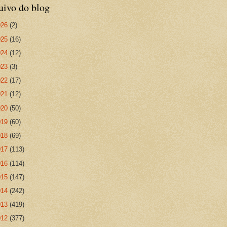
uivo do blog
026
(2)
025
(16)
024
(12)
023
(3)
022
(17)
021
(12)
020
(50)
019
(60)
018
(69)
017
(113)
016
(114)
015
(147)
014
(242)
013
(419)
012
(377)