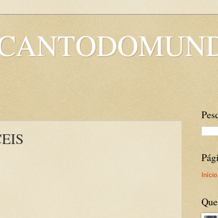
OCANTODOMUN
Pesq
EIS
Pág
Início
Que