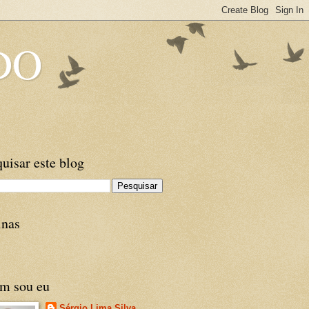
DO
uisar este blog
inas
m sou eu
Sérgio Lima Silva