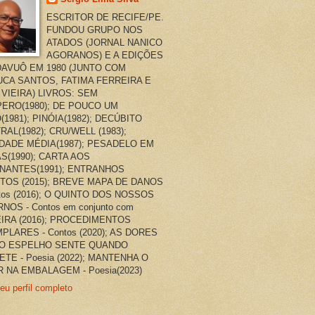
ESCRITOR DE RECIFE/PE.
FUNDOU GRUPO NOS
ATADOS (JORNAL NANICO
AGORANOS) E A EDIÇÕES
AVUÔ EM 1980 (JUNTO COM
CA SANTOS, FATIMA FERREIRA E
 VIEIRA) LIVROS: SEM
ERO(1980); DE POUCO UM
(1981); PINÓIA(1982); DECÚBITO
RAL(1982); CRU/WELL (1983);
DADE MÉDIA(1987); PESADELO EM
AS(1990); CARTA AOS
NANTES(1991); ENTRANHOS
TOS (2015); BREVE MAPA DE DANOS
ntos (2016); O QUINTO DOS NOSSOS
NOS - Contos em conjunto com
EIRA (2016); PROCEDIMENTOS
PLARES - Contos (2020); AS DORES
O ESPELHO SENTE QUANDO
ETE - Poesia (2022); MANTENHA O
 NA EMBALAGEM - Poesia(2023)
eu perfil completo